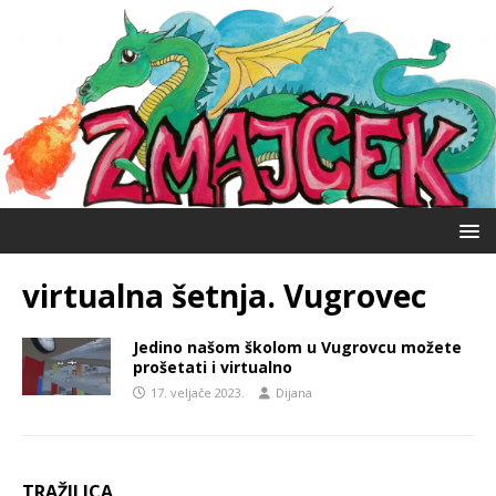
virtualna šetnja. Vugrovec
Jedino našom školom u Vugrovcu možete
prošetati i virtualno
17. veljače 2023.
Dijana
TRAŽILICA