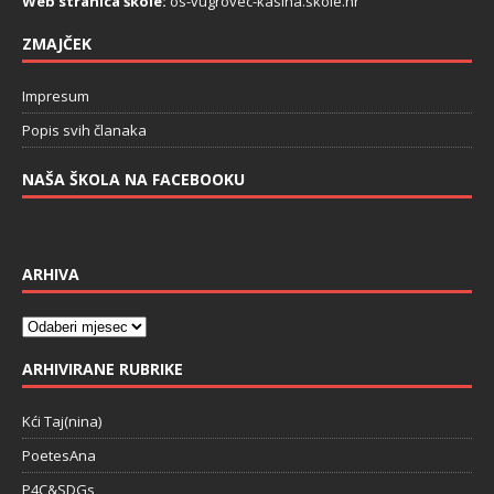
Web stranica škole:
os-vugrovec-kasina.skole.hr
ZMAJČEK
Impresum
Popis svih članaka
NAŠA ŠKOLA NA FACEBOOKU
ARHIVA
ARHIVIRANE RUBRIKE
Kći Taj(nina)
PoetesAna
P4C&SDGs