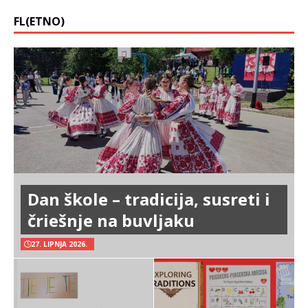
FL(ETNO)
Dan škole – tradicija, susreti i
čriešnje na buvljaku
27. LIPNJA 2026.