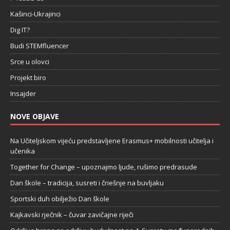
Kašinci-Ukrajinci
Dig IT?
Budi STEMfluencer
Srce u olovci
Projekt biro
Insajder
NOVE OBJAVE
Na Učiteljskom vijeću predstavljene Erasmus+ mobilnosti učitelja i
učenika
Together for Change – upoznajmo ljude, rušimo predrasude
Dan škole – tradicija, susreti i čriešnje na buvljaku
Sportski duh obilježio Dan škole
Kajkavski rječnik – čuvar zavičajne riječi