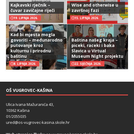
Kajkavski rječnik –
Wise and otherwise u
čuvar zavičajne riječi
završnoj fazi
19. LIPNJA 2026.
15. LIPNJA 2026.
Kad bi mjesta mogla
govoriti – međunarodno
Baština našeg kraja –
putovanje kroz
piceki, raceki i baka
kulturnu i prirodnu
Slavica u Virtual
baštinu
Museum Night projektu
8. LIPNJA 2026.
22. SIJEČNJA 2026.
OŠ VUGROVEC-KAŠINA
Ulica Ivana Mažuranića 43,
10362 Kašina
01/2055035
ured@os-vugrovec-kasina.skole.hr