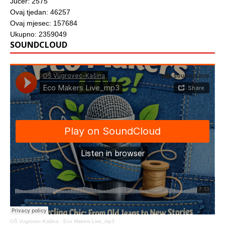
Jučer: 2575
Ovaj tjedan: 46257
Ovaj mjesec: 157684
Ukupno: 2359049
SOUNDCLOUD
OŠ Vugrovec-Kašina
·
Eco Makers Live_mp3