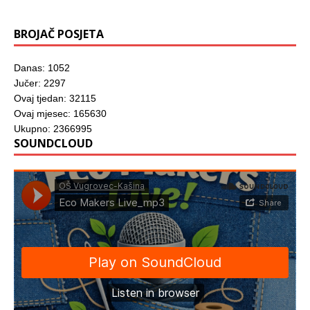
u
)
BROJAČ POSJETA
Danas: 1052
Jučer: 2297
Ovaj tjedan: 32115
Ovaj mjesec: 165630
Ukupno: 2366995
SOUNDCLOUD