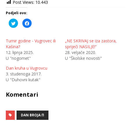
Post Views:
10.443
Podjeli ovo:
P
K
o
l
d
i
i
k
j
o
e
m
Turnir godine - Vugrovec ili
„NE SKRIVAJ se iza zastora,
l
p
Kašina?
spriječi NASILJE!“
i
o
n
d
12. lipnja 2025.
28. veljače 2020.
a
i
T
j
U "nogomet"
U "Školske novosti"
w
e
i
l
t
i
Dan kruha u Vugrovcu
t
t
3. studenoga 2017.
e
e
r
n
U "Duhovni kutak"
u
a
(
F
O
a
t
c
Komentari
v
e
a
b
r
o
a
o
s
k
e
u
DAN BROJA Π
u
(
n
O
o
t
v
v