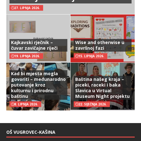
27. LIPNJA 2026.
Kajkavski rječnik –
Wise and otherwise u
čuvar zavičajne riječi
završnoj fazi
19. LIPNJA 2026.
15. LIPNJA 2026.
Kad bi mjesta mogla
govoriti – međunarodno
Baština našeg kraja –
putovanje kroz
piceki, raceki i baka
kulturnu i prirodnu
Slavica u Virtual
baštinu
Museum Night projektu
8. LIPNJA 2026.
22. SIJEČNJA 2026.
OŠ VUGROVEC-KAŠINA