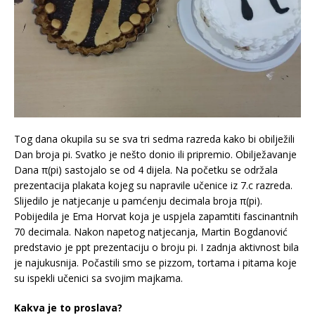
Tog dana okupila su se sva tri sedma razreda kako bi obilježili
Dan broja pi. Svatko je nešto donio ili pripremio. Obilježavanje
Dana π(pi) sastojalo se od 4 dijela. Na početku se održala
prezentacija plakata kojeg su napravile učenice iz 7.c razreda.
Slijedilo je natjecanje u pamćenju decimala broja π(pi).
Pobijedila je Ema Horvat koja je uspjela zapamtiti fascinantnih
70 decimala. Nakon napetog natjecanja, Martin Bogdanović
predstavio je ppt prezentaciju o broju pi. I zadnja aktivnost bila
je najukusnija. Počastili smo se pizzom, tortama i pitama koje
su ispekli učenici sa svojim majkama.
Kakva je to proslava?