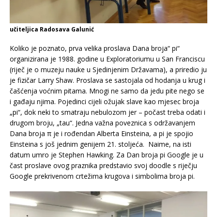
učiteljica Radosava Galunić
Koliko je poznato, prva velika proslava Dana broja“ pi“
organizirana je 1988. godine u Exploratoriumu u San Franciscu
(riječ je o muzeju nauke u Sjedinjenim Državama), a priredio ju
je fizičar Larry Shaw. Proslava se sastojala od hodanja u krug i
čašćenja voćnim pitama. Mnogi ne samo da jedu pite nego se
i gađaju njima. Pojedinci cijeli ožujak slave kao mjesec broja
„pi“, dok neki to smatraju nebulozom jer – počast treba odati i
drugom broju, „tau“. Jedna važna poveznica s održavanjem
Dana broja π je i rođendan Alberta Einsteina, a pi je spojio
Einsteina s još jednim genijem 21. stoljeća. Naime, na isti
datum umro je Stephen Hawking. Za Dan broja pi Google je u
čast proslave ovog praznika predstavio svoj doodle s riječju
Google prekrivenom crtežima krugova i simbolima broja pi.