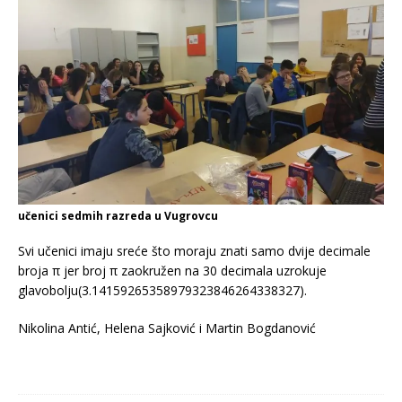
učenici sedmih razreda u Vugrovcu
Svi učenici imaju sreće što moraju znati samo dvije decimale
broja π jer broj π zaokružen na 30 decimala uzrokuje
glavobolju(3.14159265358979323846264338327).
Nikolina Antić, Helena Sajković i Martin Bogdanović