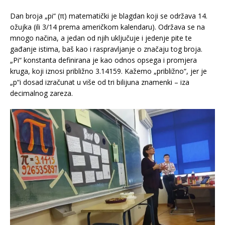
Dan broja „pi“ (π) matematički je blagdan koji se održava 14.
ožujka (ili 3/14 prema američkom kalendaru). Održava se na
mnogo načina, a jedan od njih uključuje i jedenje pite te
gađanje istima, baš kao i raspravljanje o značaju tog broja.
„Pi“ konstanta definirana je kao odnos opsega i promjera
kruga, koji iznosi približno 3.14159. Kažemo „približno“, jer je
„p“i dosad izračunat u više od tri bilijuna znamenki – iza
decimalnog zareza.