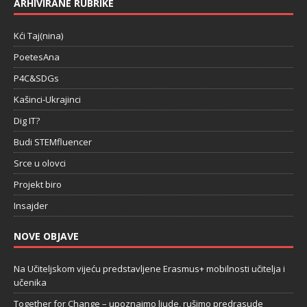
ARHIVIRANE RUBRIKE
Kći Taj(nina)
PoetesAna
P4C&SDGs
Kašinci-Ukrajinci
Dig IT?
Budi STEMfluencer
Srce u olovci
Projekt biro
Insajder
NOVE OBJAVE
Na Učiteljskom vijeću predstavljene Erasmus+ mobilnosti učitelja i
učenika
Together for Change – upoznajmo ljude, rušimo predrasude