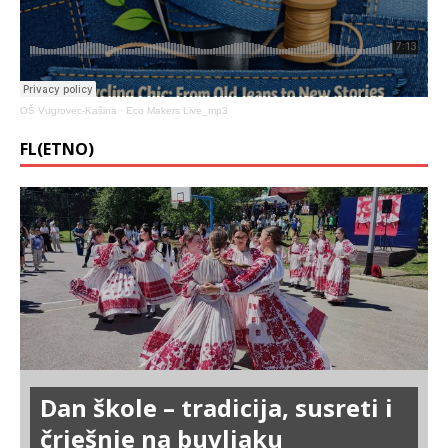
OŠ Vugrovec-Kašina
·
Eco Makers Live_mp3
FL(ETNO)
Dan škole – tradicija, susreti i
čriešnje na buvljaku