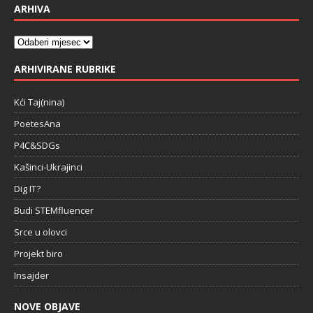
ARHIVA
ARHIVIRANE RUBRIKE
Kći Taj(nina)
PoetesAna
P4C&SDGs
Kašinci-Ukrajinci
Dig IT?
Budi STEMfluencer
Srce u olovci
Projekt biro
Insajder
NOVE OBJAVE