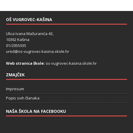
OŠ VUGROVEC-KAŠINA
Ulica Ivana Mažuranića 43,
10362 Kašina
01/2055035
ured@os-vugrovec-kasina.skole.hr
Web stranica škole:
os-vugrovec-kasina.skole.hr
ZMAJČEK
Impresum
Popis svih članaka
NAŠA ŠKOLA NA FACEBOOKU