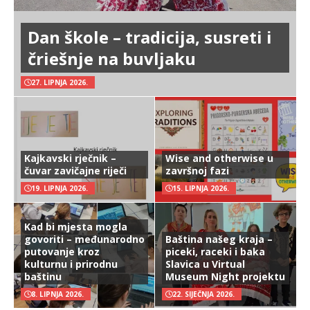
Dan škole – tradicija, susreti i
čriešnje na buvljaku
27. LIPNJA 2026.
Kajkavski rječnik –
Wise and otherwise u
čuvar zavičajne riječi
završnoj fazi
19. LIPNJA 2026.
15. LIPNJA 2026.
Kad bi mjesta mogla
govoriti – međunarodno
Baština našeg kraja –
putovanje kroz
piceki, raceki i baka
kulturnu i prirodnu
Slavica u Virtual
baštinu
Museum Night projektu
8. LIPNJA 2026.
22. SIJEČNJA 2026.