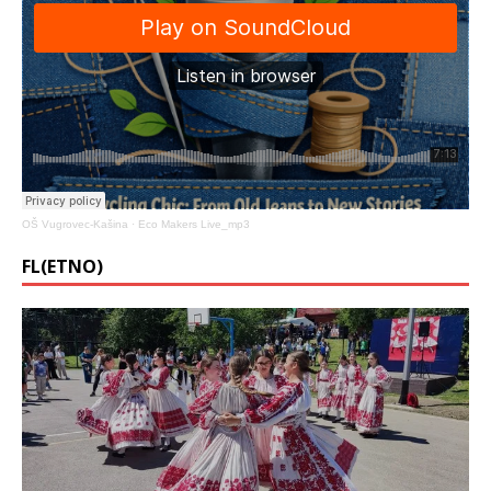
OŠ Vugrovec-Kašina
·
Eco Makers Live_mp3
FL(ETNO)