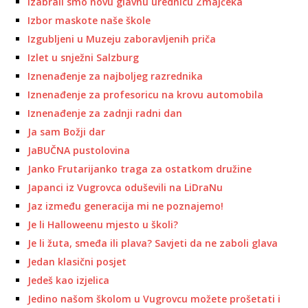
Izabrali smo novu glavnu urednicu Zmajčeka
Izbor maskote naše škole
Izgubljeni u Muzeju zaboravljenih priča
Izlet u snježni Salzburg
Iznenađenje za najboljeg razrednika
Iznenađenje za profesoricu na krovu automobila
Iznenađenje za zadnji radni dan
Ja sam Božji dar
JaBUČNA pustolovina
Janko Frutarijanko traga za ostatkom družine
Japanci iz Vugrovca oduševili na LiDraNu
Jaz između generacija mi ne poznajemo!
Je li Halloweenu mjesto u školi?
Je li žuta, smeđa ili plava? Savjeti da ne zaboli glava
Jedan klasični posjet
Jedeš kao izjelica
Jedino našom školom u Vugrovcu možete prošetati i