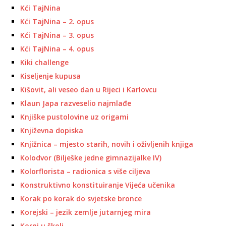
Kći TajNina
Kći TajNina – 2. opus
Kći TajNina – 3. opus
Kći TajNina – 4. opus
Kiki challenge
Kiseljenje kupusa
Kišovit, ali veseo dan u Rijeci i Karlovcu
Klaun Japa razveselio najmlađe
Knjiške pustolovine uz origami
Književna dopiska
Knjižnica – mjesto starih, novih i oživljenih knjiga
Kolodvor (Bilješke jedne gimnazijalke IV)
Kolorflorista – radionica s više ciljeva
Konstruktivno konstituiranje Vijeća učenika
Korak po korak do svjetske bronce
Korejski – jezik zemlje jutarnjeg mira
Korni u školi