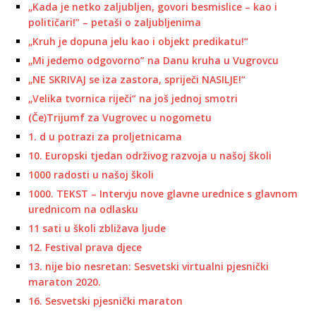
„Kada je netko zaljubljen, govori besmislice – kao i
političari!” – petaši o zaljubljenima
„Kruh je dopuna jelu kao i objekt predikatu!“
„Mi jedemo odgovorno” na Danu kruha u Vugrovcu
„NE SKRIVAJ se iza zastora, spriječi NASILJE!“
„Velika tvornica riječi“ na još jednoj smotri
(Če)Trijumf za Vugrovec u nogometu
1. d u potrazi za proljetnicama
10. Europski tjedan održivog razvoja u našoj školi
1000 radosti u našoj školi
1000. TEKST – Intervju nove glavne urednice s glavnom
urednicom na odlasku
11 sati u školi zbližava ljude
12. Festival prava djece
13. nije bio nesretan: Sesvetski virtualni pjesnički
maraton 2020.
16. Sesvetski pjesnički maraton