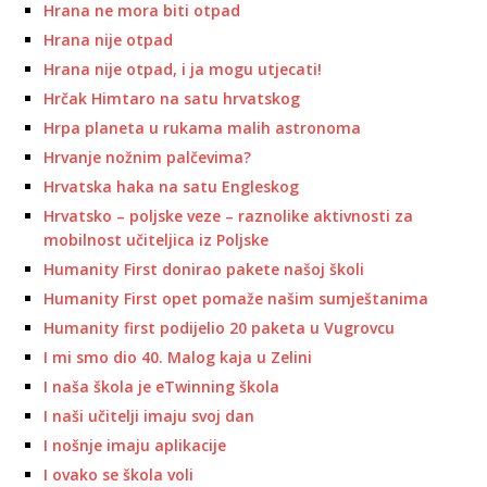
Hrana ne mora biti otpad
Hrana nije otpad
Hrana nije otpad, i ja mogu utjecati!
Hrčak Himtaro na satu hrvatskog
Hrpa planeta u rukama malih astronoma
Hrvanje nožnim palčevima?
Hrvatska haka na satu Engleskog
Hrvatsko – poljske veze – raznolike aktivnosti za
mobilnost učiteljica iz Poljske
Humanity First donirao pakete našoj školi
Humanity First opet pomaže našim sumještanima
Humanity first podijelio 20 paketa u Vugrovcu
I mi smo dio 40. Malog kaja u Zelini
I naša škola je eTwinning škola
I naši učitelji imaju svoj dan
I nošnje imaju aplikacije
I ovako se škola voli