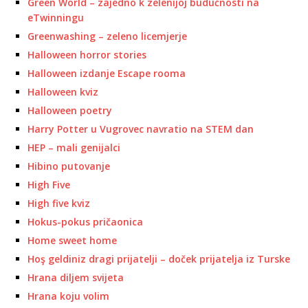
Green World – zajedno k zelenijoj budućnosti na
eTwinningu
Greenwashing – zeleno licemjerje
Halloween horror stories
Halloween izdanje Escape rooma
Halloween kviz
Halloween poetry
Harry Potter u Vugrovec navratio na STEM dan
HEP – mali genijalci
Hibino putovanje
High Five
High five kviz
Hokus-pokus pričaonica
Home sweet home
Hoş geldiniz dragi prijatelji – doček prijatelja iz Turske
Hrana diljem svijeta
Hrana koju volim