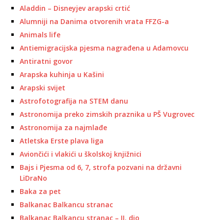
Aladdin – Disneyjev arapski crtić
Alumniji na Danima otvorenih vrata FFZG-a
Animals life
Antiemigracijska pjesma nagrađena u Adamovcu
Antiratni govor
Arapska kuhinja u Kašini
Arapski svijet
Astrofotografija na STEM danu
Astronomija preko zimskih praznika u PŠ Vugrovec
Astronomija za najmlađe
Atletska Erste plava liga
Aviončići i vlakići u školskoj knjižnici
Bajs i Pjesma od 6, 7, strofa pozvani na državni
LiDraNo
Baka za pet
Balkanac Balkancu stranac
Balkanac Balkancu stranac – II. dio