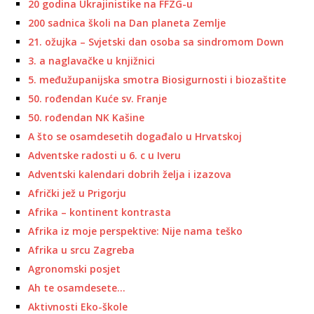
20 godina Ukrajinistike na FFZG-u
200 sadnica školi na Dan planeta Zemlje
21. ožujka – Svjetski dan osoba sa sindromom Down
3. a naglavačke u knjižnici
5. međužupanijska smotra Biosigurnosti i biozaštite
50. rođendan Kuće sv. Franje
50. rođendan NK Kašine
A što se osamdesetih događalo u Hrvatskoj
Adventske radosti u 6. c u Iveru
Adventski kalendari dobrih želja i izazova
Afrički jež u Prigorju
Afrika – kontinent kontrasta
Afrika iz moje perspektive: Nije nama teško
Afrika u srcu Zagreba
Agronomski posjet
Ah te osamdesete…
Aktivnosti Eko-škole