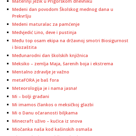
Materinji jezik u Prigorskom dnevniku
Medeni dan povodom Školskog mednog dana u
Prekvršju
Medeni maturalac za pamćenje
Medvjedić Lino, deve i pustinja
Među top osam ekipa na državnoj smotri Biosigurnost
i biozaštita
Međunarodni dan školskih knjižnica
Meksiko – zemlja Maja, šarenih boja i ekstrema
Mentalno zdravlje je važno
metaFORA je baš fora
Meteorologija je i nama jasna!
Mi – bolji građani
Mi imamos člankos o meksičkoj glazbi
Mi o Danu očaranosti biljkama
Minecraft uživo – kućica iz snova
Miočanka naša kod kašinskih osmaša