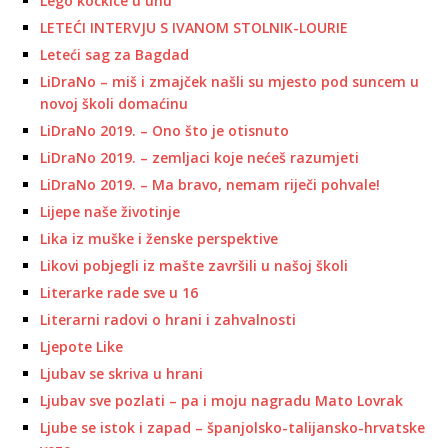
Lego kockice u uhu
LETEĆI INTERVJU S IVANOM STOLNIK-LOURIE
Leteći sag za Bagdad
LiDraNo – miš i zmajček našli su mjesto pod suncem u
novoj školi domaćinu
LiDraNo 2019. – Ono što je otisnuto
LiDraNo 2019. – zemljaci koje nećeš razumjeti
LiDraNo 2019. – Ma bravo, nemam riječi pohvale!
Lijepe naše životinje
Lika iz muške i ženske perspektive
Likovi pobjegli iz mašte završili u našoj školi
Literarke rade sve u 16
Literarni radovi o hrani i zahvalnosti
Ljepote Like
Ljubav se skriva u hrani
Ljubav sve pozlati – pa i moju nagradu Mato Lovrak
Ljube se istok i zapad – španjolsko-talijansko-hrvatske