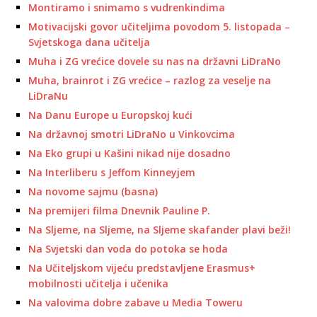
Montiramo i snimamo s vudrenkindima
Motivacijski govor učiteljima povodom 5. listopada –
Svjetskoga dana učitelja
Muha i ZG vrećice dovele su nas na državni LiDraNo
Muha, brainrot i ZG vrećice – razlog za veselje na
LiDraNu
Na Danu Europe u Europskoj kući
Na državnoj smotri LiDraNo u Vinkovcima
Na Eko grupi u Kašini nikad nije dosadno
Na Interliberu s Jeffom Kinneyjem
Na novome sajmu (basna)
Na premijeri filma Dnevnik Pauline P.
Na Sljeme, na Sljeme, na Sljeme skafander plavi beži!
Na Svjetski dan voda do potoka se hoda
Na Učiteljskom vijeću predstavljene Erasmus+
mobilnosti učitelja i učenika
Na valovima dobre zabave u Media Toweru