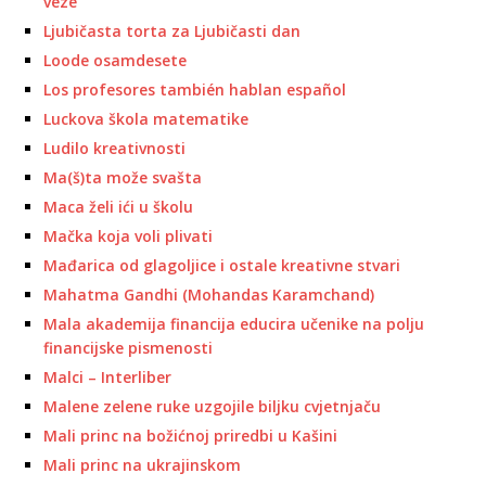
veze
Ljubičasta torta za Ljubičasti dan
Loode osamdesete
Los profesores también hablan español
Luckova škola matematike
Ludilo kreativnosti
Ma(š)ta može svašta
Maca želi ići u školu
Mačka koja voli plivati
Mađarica od glagoljice i ostale kreativne stvari
Mahatma Gandhi (Mohandas Karamchand)
Mala akademija financija educira učenike na polju
financijske pismenosti
Malci – Interliber
Malene zelene ruke uzgojile biljku cvjetnjaču
Mali princ na božićnoj priredbi u Kašini
Mali princ na ukrajinskom