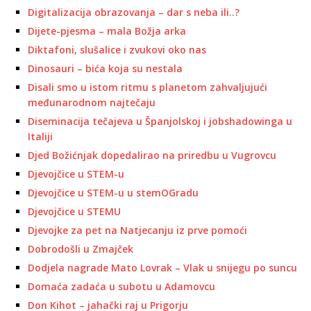
Digitalizacija obrazovanja – dar s neba ili..?
Dijete-pjesma – mala Božja arka
Diktafoni, slušalice i zvukovi oko nas
Dinosauri – bića koja su nestala
Disali smo u istom ritmu s planetom zahvaljujući
međunarodnom najtečaju
Diseminacija tečajeva u Španjolskoj i jobshadowinga u
Italiji
Djed Božićnjak dopedalirao na priredbu u Vugrovcu
Djevojčice u STEM-u
Djevojčice u STEM-u u stemOGradu
Djevojčice u STEMU
Djevojke za pet na Natjecanju iz prve pomoći
Dobrodošli u Zmajček
Dodjela nagrade Mato Lovrak – Vlak u snijegu po suncu
Domaća zadaća u subotu u Adamovcu
Don Kihot – jahački raj u Prigorju