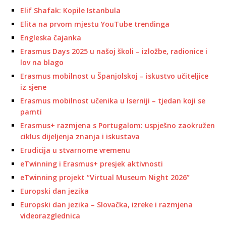
Elif Shafak: Kopile Istanbula
Elita na prvom mjestu YouTube trendinga
Engleska čajanka
Erasmus Days 2025 u našoj školi – izložbe, radionice i
lov na blago
Erasmus mobilnost u Španjolskoj – iskustvo učiteljice
iz sjene
Erasmus mobilnost učenika u Iserniji – tjedan koji se
pamti
Erasmus+ razmjena s Portugalom: uspješno zaokružen
ciklus dijeljenja znanja i iskustava
Erudicija u stvarnome vremenu
eTwinning i Erasmus+ presjek aktivnosti
eTwinning projekt “Virtual Museum Night 2026”
Europski dan jezika
Europski dan jezika – Slovačka, izreke i razmjena
videorazglednica