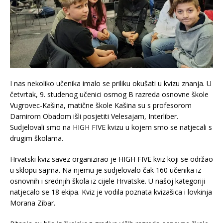
I nas nekoliko učenika imalo se priliku okušati u kvizu znanja. U
četvrtak, 9. studenog učenici osmog B razreda osnovne škole
Vugrovec-Kašina, matične škole Kašina su s profesorom
Damirom Obadom išli posjetiti Velesajam, Interliber.
Sudjelovali smo na HIGH FIVE kvizu u kojem smo se natjecali s
drugim školama.
Hrvatski kviz savez organizirao je HIGH FIVE kviz koji se održao
u sklopu sajma. Na njemu je sudjelovalo čak 160 učenika iz
osnovnih i srednjih škola iz cijele Hrvatske. U našoj kategoriji
natjecalo se 18 ekipa. Kviz je vodila poznata kvizašica i lovkinja
Morana Zibar.