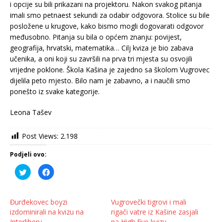
i opcije su bili prikazani na projektoru. Nakon svakog pitanja
imali smo petnaest sekundi za odabir odgovora. Stolice su bile
posložene u krugove, kako bismo mogli dogovarati odgovor
međusobno. Pitanja su bila o općem znanju: povijest,
geografija, hrvatski, matematika… Cilj kviza je bio zabava
učenika, a oni koji su završili na prva tri mjesta su osvojili
vrijedne poklone. Škola Kašina je zajedno sa školom Vugrovec
dijelila peto mjesto. Bilo nam je zabavno, a i naučili smo
ponešto iz svake kategorije.
Leona Tašev
Post Views:
2.198
Podjeli ovo:
P
K
o
l
d
i
i
k
j
o
e
m
Đurđekovec boyzi
Vugrovečki tigrovi i mali
l
p
izdominirali na kvizu na
rigači vatre iz Kašine zasjali
i
o
n
d
Interliberu
na High five kvizu