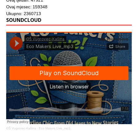
Ovaj mjesec: 159348
Ukupno: 2360713
SOUNDCLOUD
OŠ Vugrovec-Kašina
·
Eco Makers Live_mp3