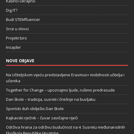
Kašinci-Ukrajinci
Dig IT?
Budi STEMfluencer
Srce u olovci
Projekt biro
Insajder
NOVE OBJAVE
Na Učiteljskom vijeću predstavljene Erasmus+ mobilnosti učitelja i
učenika
Together for Change – upoznajmo ljude, rušimo predrasude
Dan škole – tradicija, susreti i čriešnje na buvljaku
Sportski duh obilježio Dan škole
Kajkavski rječnik – čuvar zavičajne riječi
Održiva hrana za održivu budućnost na 4. Susretu međunarodnih
Ekoškola Republike Hrvatske