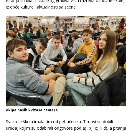
Pitanja su bila iz školskog gradiva viših razreda osnovne škole,
iz opće kulture i aktualnosti sa scene.
ekipa naših kvizaša osmaša
Svaka je škola imala tim od pet učenika. Timovi su dobili
uređaj kojim su odabirali odgovore pod a), b), c) ili d), a pitanja