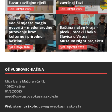
čuvar zavičajne riječi
završnoj fazi
19. LIPNJA 2026.
15. LIPNJA 2026.
Kad bi mjesta mogla
govoriti – međunarodno
Baština našeg kraja –
putovanje kroz
piceki, raceki i baka
kulturnu i prirodnu
Slavica u Virtual
baštinu
Museum Night projektu
8. LIPNJA 2026.
22. SIJEČNJA 2026.
OŠ VUGROVEC-KAŠINA
Ulica Ivana Mažuranića 43,
10362 Kašina
01/2055035
ured@os-vugrovec-kasina.skole.hr
Web stranica škole:
os-vugrovec-kasina.skole.hr