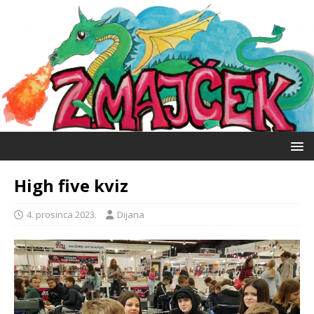
High five kviz
4. prosinca 2023.
Dijana