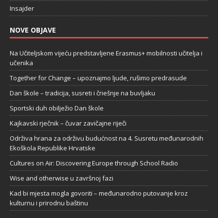
Insajder
NOVE OBJAVE
Na Učiteljskom vijeću predstavljene Erasmus+ mobilnosti učitelja i
učenika
Together for Change – upoznajmo ljude, rušimo predrasude
Dan škole – tradicija, susreti i čriešnje na buvljaku
Sportski duh obilježio Dan škole
Kajkavski rječnik – čuvar zavičajne riječi
Održiva hrana za održivu budućnost na 4. Susretu međunarodnih
Ekoškola Republike Hrvatske
Cultures on Air: Discovering Europe through School Radio
Wise and otherwise u završnoj fazi
Kad bi mjesta mogla govoriti – međunarodno putovanje kroz
kulturnu i prirodnu baštinu