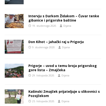
Intervju s Darkom Židakom – Čuvar tenke
gibanice i prigorske baštine
19. studenoga 2020.
Dijana
Don Kihot – jahački raj u Prigorju
9. studenoga 2020.
Dijana
Prigorje – uvod u temu broja prigorskog
gore lista – Zmajčeka
29. listopada 2020.
Dijana
Kašinski Zmajček prijateljuje u slikovnici s
Pozojčekom
25. listopada 2020.
Dijana