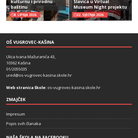
kulturnu i prirodnu
Slavica u Virtual
baštinu
Museum Night projektu
8. LIPNJA 2026.
22. SIJEČNJA 2026.
OŠ VUGROVEC-KAŠINA
Ulica Ivana Mažuranića 43,
10362 Kašina
01/2055035
ured@os-vugrovec-kasina.skole.hr
Web stranica škole:
os-vugrovec-kasina.skole.hr
ZMAJČEK
Impresum
Popis svih članaka
NAŠA ŠKOLA NA FACEBOOKU