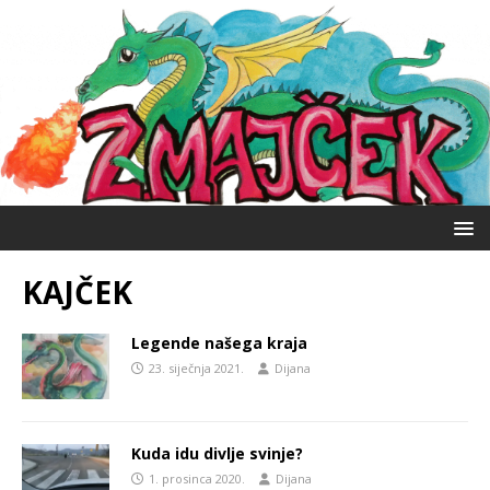
KAJČEK
Legende našega kraja
23. siječnja 2021.
Dijana
Kuda idu divlje svinje?
1. prosinca 2020.
Dijana