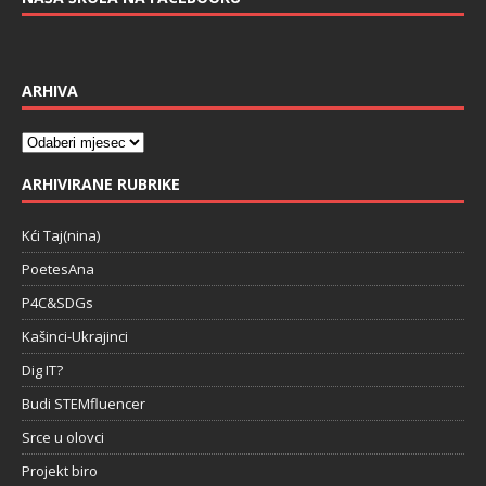
ARHIVA
ARHIVIRANE RUBRIKE
Kći Taj(nina)
PoetesAna
P4C&SDGs
Kašinci-Ukrajinci
Dig IT?
Budi STEMfluencer
Srce u olovci
Projekt biro