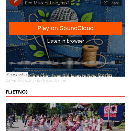
OŠ Vugrovec-Kašina
·
Eco Makers Live_mp3
FL(ETNO)