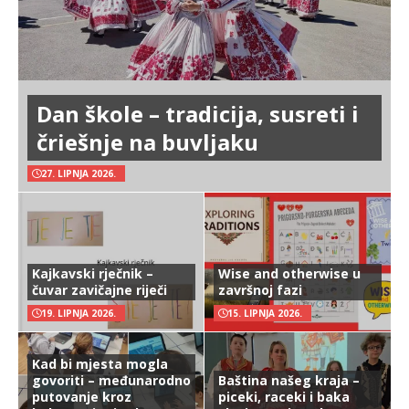
Dan škole – tradicija, susreti i
čriešnje na buvljaku
27. LIPNJA 2026.
Kajkavski rječnik –
Wise and otherwise u
čuvar zavičajne riječi
završnoj fazi
19. LIPNJA 2026.
15. LIPNJA 2026.
Kad bi mjesta mogla
govoriti – međunarodno
Baština našeg kraja –
putovanje kroz
piceki, raceki i baka