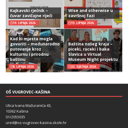
Kajkavski rječnik –
Wise and otherwise u
čuvar zavičajne riječi
završnoj fazi
19. LIPNJA 2026.
15. LIPNJA 2026.
Kad bi mjesta mogla
govoriti – međunarodno
Baština našeg kraja –
putovanje kroz
piceki, raceki i baka
kulturnu i prirodnu
Slavica u Virtual
baštinu
Museum Night projektu
8. LIPNJA 2026.
22. SIJEČNJA 2026.
OŠ VUGROVEC-KAŠINA
Ulica Ivana Mažuranića 43,
10362 Kašina
01/2055035
ured@os-vugrovec-kasina.skole.hr