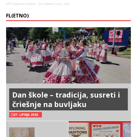
OŠ Vugrovec-Kašina
·
Eco Makers Live_mp3
FL(ETNO)
Dan škole – tradicija, susreti i
čriešnje na buvljaku
27. LIPNJA 2026.