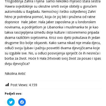
Trogodišnja Zahra i njena samo nekoliko mjeseci stara sestra
Hawra svjedokinje su okrutne smrti svoje obitelji u gorućem
automobilu u Bagdadu. Nemoćnoj i teško ozlijeđenoj Zahri
hitno je potrebna pomoć, koja će joj biti i pružena od ratne
dopisnice Hale Jaber. Hala Jaber zaposlena je u londonskim
novinama, a podrijetlom je Libanonka i muslimanka te je kao
takva rascijepljena između dvije kulture i istovremeno pripada
dvama različitim svjetovima. Kroz ovo djelo pokušava ih jedan
drugome što bolje objasniti. Kako sama nikad nije imala djecu,
odluči svoju ljubav i pažnju posvetiti dvama djevojčicama koje
su izgubile sve. No, u odluci posvojenja spriječit će ih nesreća i
borba za život. Hoće li Hala žrtvovati svoj život za posao i spas
dviju djevojčica?
Nikolina Antić
Post Views:
4.159
Podjeli ovo:
P
K
o
l