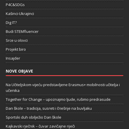
P4C&SDGs
Kašinci-Ukrajinci
Dig IT?
Budi STEMfluencer
Srce u olovci
Projekt biro
Insajder
NOVE OBJAVE
Na Učiteljskom vijeću predstavljene Erasmus+ mobilnosti učitelja i
učenika
Together for Change – upoznajmo ljude, rušimo predrasude
Dan škole – tradicija, susreti i čriešnje na buvljaku
Sportski duh obilježio Dan škole
Kajkavski rječnik – čuvar zavičajne riječi