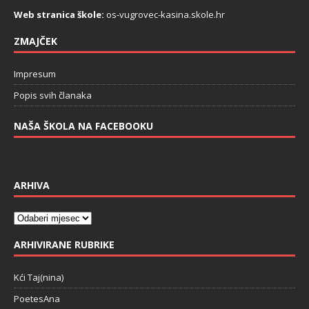
Web stranica škole:
os-vugrovec-kasina.skole.hr
ZMAJČEK
Impresum
Popis svih članaka
NAŠA ŠKOLA NA FACEBOOKU
ARHIVA
ARHIVIRANE RUBRIKE
Kći Taj(nina)
PoetesAna