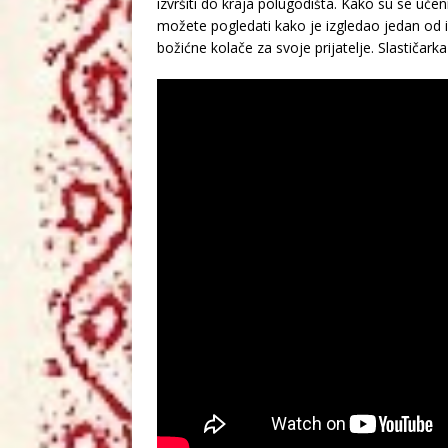
izvršiti do kraja polugodišta. Kako su se učen
možete pogledati kako je izgledao jedan od iza
božićne kolače za svoje prijatelje. Slastičarka