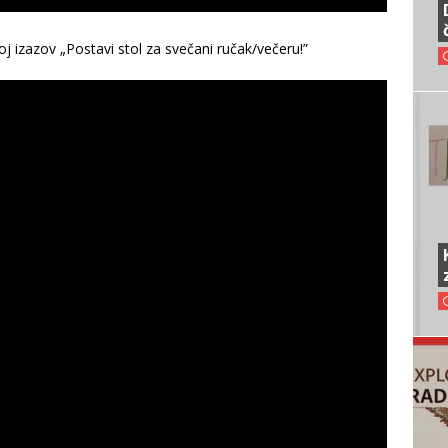
j izazov „Postavi stol za svečani ručak/večeru!”