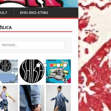
PULT
EHO-EKO-ETNO
ŽILICA