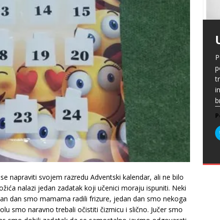
P
G
p
p
t
m
i
p
b
[
P
A
P
k
„
P
s
u
s
ž
T
i
s
P
2
P
z
 se napraviti svojem razredu Adventski kalendar, ali ne bilo
ića nalazi jedan zadatak koji učenici moraju ispuniti. Neki
P
jedan dan smo mamama radili frizure, jedan dan smo nekoga
ikolu smo naravno trebali očistiti čizmicu i slično. Jučer smo