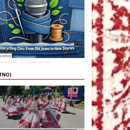
rovec-Kašina
·
Eco Makers Live_mp3
ETNO)