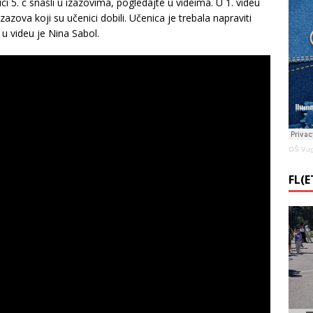
ici 5. c snašli u izazovima, pogledajte u videima. U 1. videu
zova koji su učenici dobili. Učenica je trebala napraviti
 u videu je Nina Sabol.
OŠ Vug
FL(