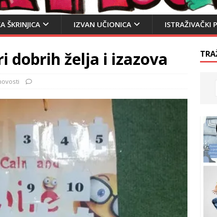
A ŠKRINJICA
IZVAN UČIONICA
ISTRAŽIVAČKI 
 dobrih želja i izazova
TRA
novosti