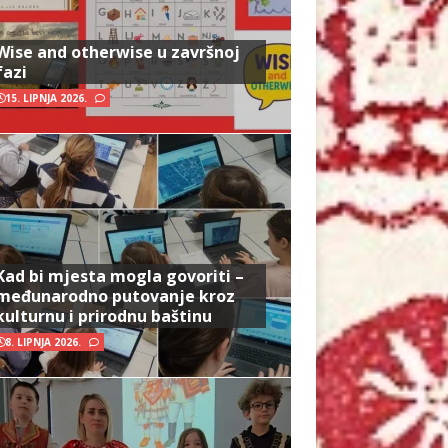
Wise and otherwise u završnoj
fazi
15. LIPNJA 2026.
Kad bi mjesta mogla govoriti –
međunarodno putovanje kroz
kulturnu i prirodnu baštinu
8. LIPNJA 2026.