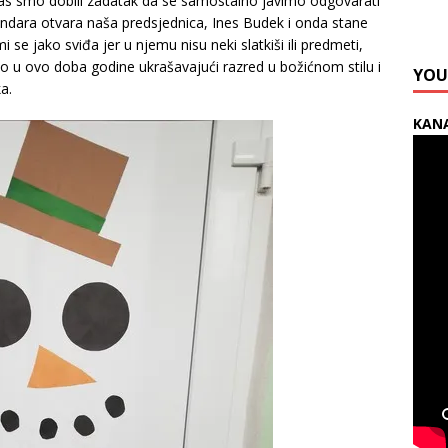
danas smo dobili zadatak da se samostalno javimo odgovarati
endara otvara naša predsjednica, Ines Budek i onda stane
 se jako sviđa jer u njemu nisu neki slatkiši ili predmeti,
o u ovo doba godine ukrašavajući razred u božićnom stilu i
YOU
a.
KANA