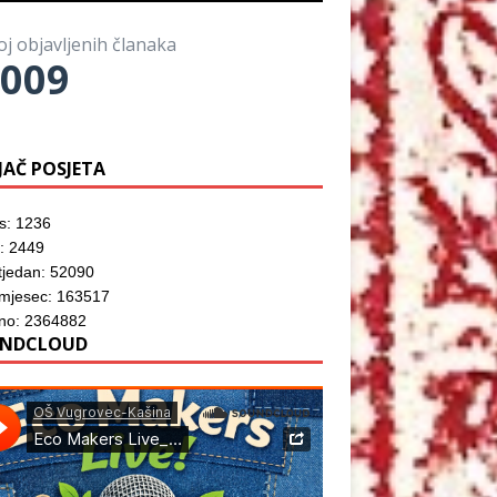
o
)
o
z
r
m
o
u
p
r
)
oj objavljenih članaka
r
u
o
009
)
z
o
r
u
)
JAČ POSJETA
s: 1236
: 2449
tjedan: 52090
 mjesec: 163517
no: 2364882
NDCLOUD