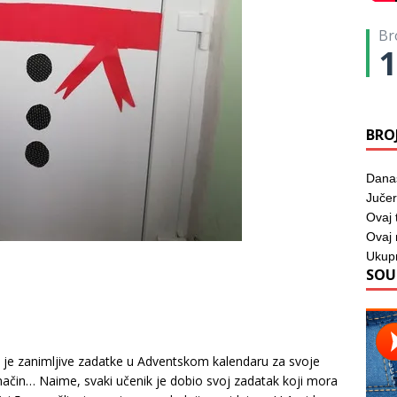
Br
1
BRO
Dana
Jučer
Ovaj 
Ovaj
Ukup
SOU
ila je zanimljive zadatke u Adventskom kalendaru za svoje
i način… Naime, svaki učenik je dobio svoj zadatak koji mora