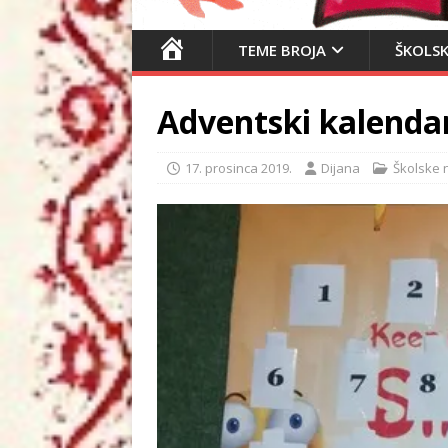
N
TEME BROJA
ŠKOLSK
A
S
Adventski kalendari
L
O
V
17. prosinca 2019.
Dijana
Školske 
N
I
C
A