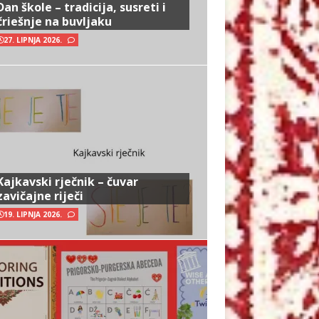
Dan škole – tradicija, susreti i
čriešnje na buvljaku
27. LIPNJA 2026.
Kajkavski rječnik – čuvar
zavičajne riječi
19. LIPNJA 2026.