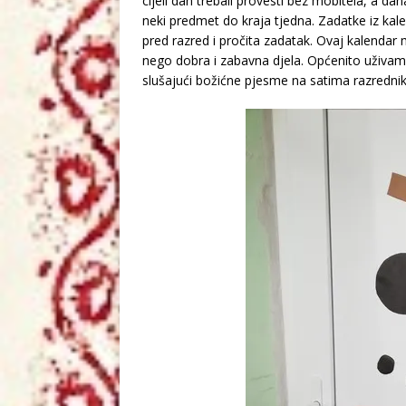
cijeli dan trebali provesti bez mobitela, a 
neki predmet do kraja tjedna. Zadatke iz kal
pred razred i pročita zadatak. Ovaj kalendar mi
nego dobra i zabavna djela. Općenito uživam
slušajući božićne pjesme na satima razrednik