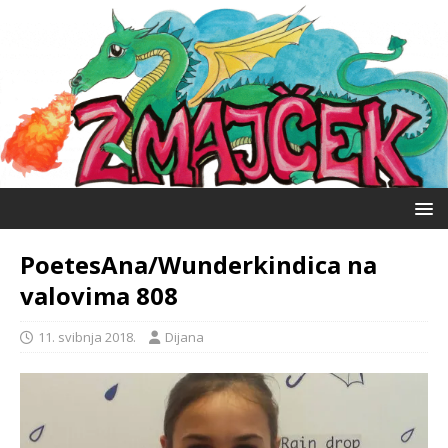
PoetesAna/Wunderkindica na
valovima 808
11. svibnja 2018.
Dijana