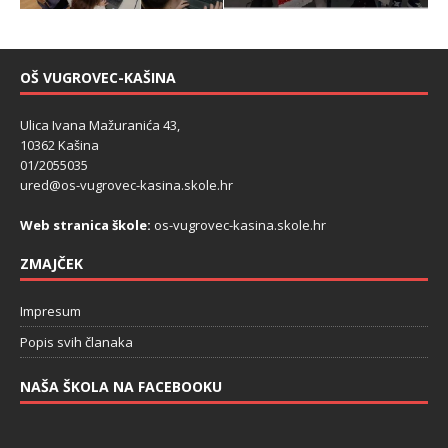
OŠ VUGROVEC-KAŠINA
Ulica Ivana Mažuranića 43,
10362 Kašina
01/2055035
ured@os-vugrovec-kasina.skole.hr
Web stranica škole:
os-vugrovec-kasina.skole.hr
ZMAJČEK
Impresum
Popis svih članaka
NAŠA ŠKOLA NA FACEBOOKU