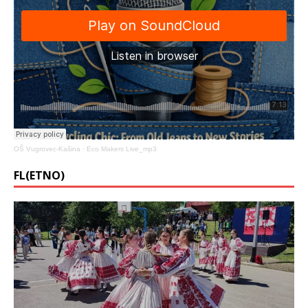
OŠ Vugrovec-Kašina
·
Eco Makers Live_mp3
FL(ETNO)