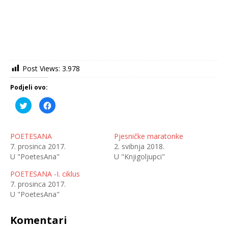
Post Views:
3.978
Podjeli ovo:
P
K
o
l
d
i
i
k
j
o
e
m
POETESANA
Pjesničke maratonke
l
p
7. prosinca 2017.
2. svibnja 2018.
i
o
n
d
U "PoetesAna"
U "Knjigoljupci"
a
i
T
j
w
e
POETESANA -I. ciklus
i
l
t
i
7. prosinca 2017.
t
t
U "PoetesAna"
e
e
r
n
u
a
(
F
Komentari
O
a
t
c