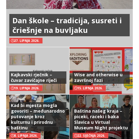
Dan škole – tradicija, susreti i
čriešnje na buvljaku
27. LIPNJA 2026.
Kajkavski rječnik –
Wise and otherwise u
čuvar zavičajne riječi
završnoj fazi
19. LIPNJA 2026.
15. LIPNJA 2026.
Kad bi mjesta mogla
govoriti – međunarodno
Baština našeg kraja –
putovanje kroz
piceki, raceki i baka
kulturnu i prirodnu
Slavica u Virtual
baštinu
Museum Night projektu
8. LIPNJA 2026.
22. SIJEČNJA 2026.