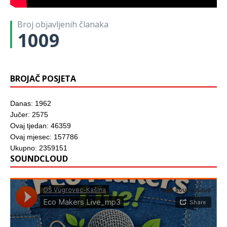
o
o
u
u
v
)
r
r
)
)
o
u
u
m
)
)
Broj objavljenih članaka
p
r
1009
o
z
o
r
u
)
BROJAČ POSJETA
Danas: 1962
Jučer: 2575
Ovaj tjedan: 46359
Ovaj mjesec: 157786
Ukupno: 2359151
SOUNDCLOUD