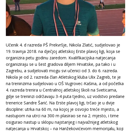
Učenik 4. d razreda PŠ Prekvršje, Nikola Zlatić, sudjelovao je
19. travnja 2018. na dječjoj atletskoj Erste plavoj ligi, koja se
organizira petu godinu zaredom. Kvalifikacijska natjecanja
organiziraju se u šest gradova diljem Hrvatske, pa tako i u
Zagrebu, a sudjelovati mogu svi učenici od 3. do 6. razreda.
Nikola je od 2. razreda član Atletskog kluba Ulix Zagreb, te je
na treninzima sudjelovao u OŠ Vugrovec-Kašina, a od početka
4. razreda trenira u Centralnoj atletskoj školi na Sveticama,
gdje se treninzi održavaju 3-4 puta tjedno, uz vodstvo predane
trenerice Sandre Šarić. Na Erste plavoj ligi, trčao je u dvije
discipline: utrka na 60 m, na kojoj je osvojio treće mjesto, a
nastupom na utrci na 300 m plasirao se na 2. mjesto, i time
osigurao nastup u sklopu najstarijeg i najvažnijeg atletskog
natjecanja u Hrvatskoj – na Hanžekovićevom memorijalu, koji