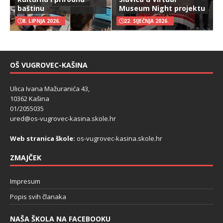
baštinu
Museum Night projektu
8. LIPNJA 2026.
22. SIJEČNJA 2026.
OŠ VUGROVEC-KAŠINA
Ulica Ivana Mažuranića 43,
10362 Kašina
01/2055035
ured@os-vugrovec-kasina.skole.hr
Web stranica škole:
os-vugrovec-kasina.skole.hr
ZMAJČEK
Impresum
Popis svih članaka
NAŠA ŠKOLA NA FACEBOOKU