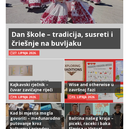
Dan škole – tradicija, susreti i
čriešnje na buvljaku
27. LIPNJA 2026.
Kajkavski rječnik –
Wise and otherwise u
čuvar zavičajne riječi
završnoj fazi
19. LIPNJA 2026.
15. LIPNJA 2026.
Kad bi mjesta mogla
govoriti – međunarodno
Baština našeg kraja –
putovanje kroz
piceki, raceki i baka
kulturnu i prirodnu
Slavica u Virtual