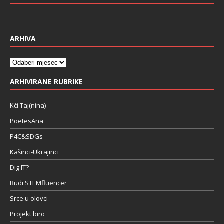
ARHIVA
ARHIVIRANE RUBRIKE
Kći Taj(nina)
PoetesAna
P4C&SDGs
Kašinci-Ukrajinci
Dig IT?
Budi STEMfluencer
Srce u olovci
Projekt biro