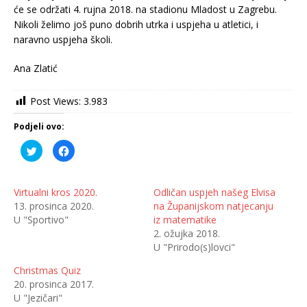
će se održati 4. rujna 2018. na stadionu Mladost u Zagrebu.
Nikoli želimo još puno dobrih utrka i uspjeha u atletici, i
naravno uspjeha školi.
Ana Zlatić
Post Views:
3.983
Podjeli ovo:
P
K
o
l
d
i
i
k
j
o
e
m
Virtualni kros 2020.
Odličan uspjeh našeg Elvisa
l
p
13. prosinca 2020.
na Županijskom natjecanju
i
o
n
d
U "Sportivo"
iz matematike
a
i
T
j
2. ožujka 2018.
w
e
U "Prirodo(s)lovci"
i
l
t
i
t
t
Christmas Quiz
e
e
r
n
20. prosinca 2017.
u
a
(
F
U "Jezičari"
O
a