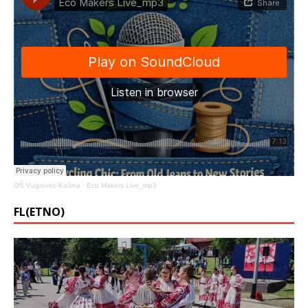
OŠ Vugrovec-Kašina
·
Eco Makers Live_mp3
FL(ETNO)