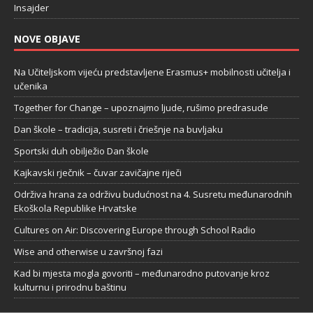
Insajder
NOVE OBJAVE
Na Učiteljskom vijeću predstavljene Erasmus+ mobilnosti učitelja i
učenika
Together for Change – upoznajmo ljude, rušimo predrasude
Dan škole – tradicija, susreti i čriešnje na buvljaku
Sportski duh obilježio Dan škole
Kajkavski rječnik – čuvar zavičajne riječi
Održiva hrana za održivu budućnost na 4. Susretu međunarodnih
Ekoškola Republike Hrvatske
Cultures on Air: Discovering Europe through School Radio
Wise and otherwise u završnoj fazi
Kad bi mjesta mogla govoriti – međunarodno putovanje kroz
kulturnu i prirodnu baštinu