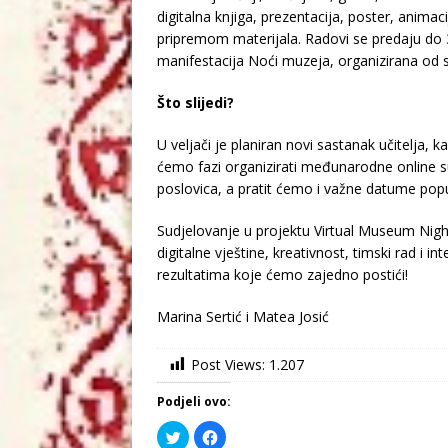
digitalna knjiga, prezentacija, poster, anima
pripremom materijala. Radovi se predaju do 3
manifestacija Noći muzeja, organizirana od st
Što slijedi?
U veljači je planiran novi sastanak učitelja, k
ćemo fazi organizirati međunarodne online su
poslovica, a pratit ćemo i važne datume pop
Sudjelovanje u projektu Virtual Museum Night 
digitalne vještine, kreativnost, timski rad i 
rezultatima koje ćemo zajedno postići!
Marina Sertić i Matea Josić
Post Views:
1.207
Podjeli ovo:
P
K
o
l