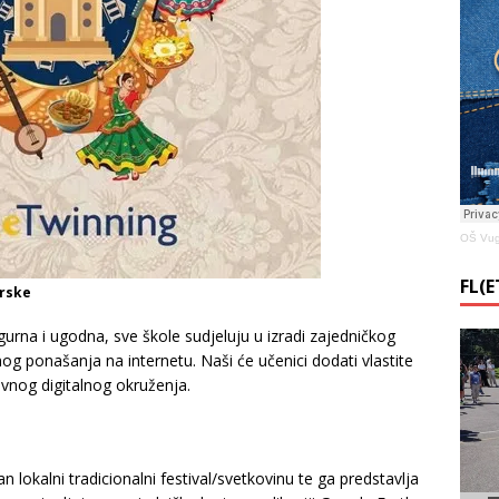
OŠ Vug
FL(
urske
urna i ugodna, sve škole sudjeluju u izradi zajedničkog
g ponašanja na internetu. Naši će učenici dodati vlastite
ivnog digitalnog okruženja.
n lokalni tradicionalni festival/svetkovinu te ga predstavlja