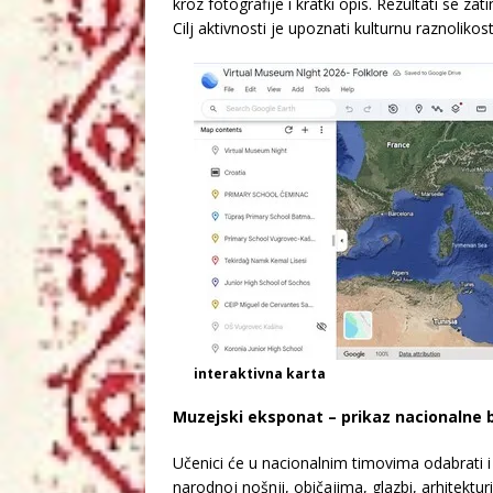
kroz fotografije i kratki opis. Rezultati se za
Cilj aktivnosti je upoznati kulturnu raznolikos
interaktivna karta
Muzejski eksponat – prikaz nacionalne 
Učenici će u nacionalnim timovima odabrati i o
narodnoj nošnji, običajima, glazbi, arhitektur