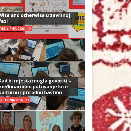
Wise and otherwise u završnoj
fazi
15. LIPNJA 2026.
Kad bi mjesta mogla govoriti –
međunarodno putovanje kroz
kulturnu i prirodnu baštinu
8. LIPNJA 2026.