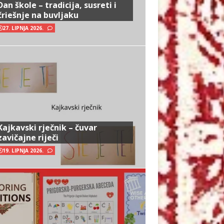
Dan škole – tradicija, susreti i
čriešnje na buvljaku
27. LIPNJA 2026.
Kajkavski rječnik – čuvar
zavičajne riječi
19. LIPNJA 2026.