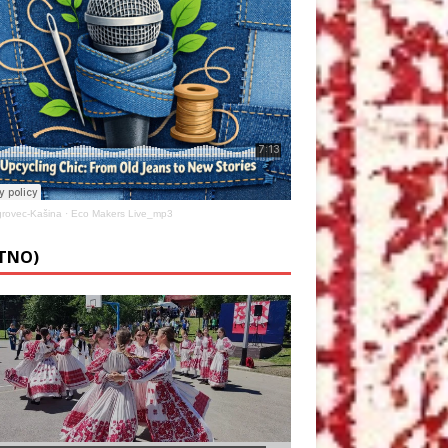
rovec-Kašina
·
Eco Makers Live_mp3
ETNO)