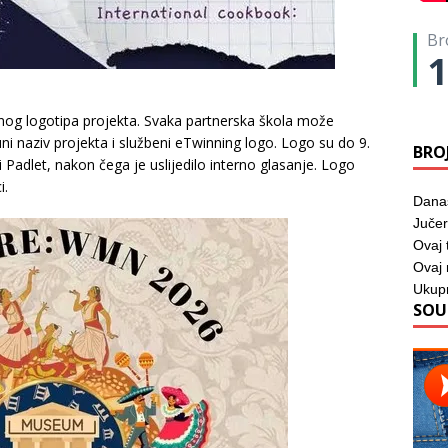
Br
1
benog logotipa projekta. Svaka partnerska škola može
uni naziv projekta i službeni eTwinning logo. Logo su do 9.
BRO
i Padlet, nakon čega je uslijedilo interno glasanje. Logo
i.
Dana
Jučer
Ovaj 
Ovaj
Ukup
SOU