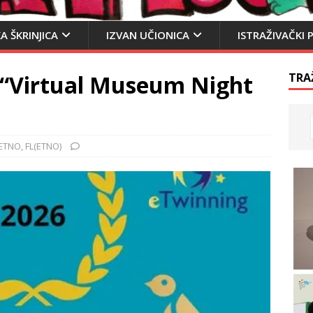
A ŠKRINJICA
IZVAN UČIONICA
ISTRAŽIVAČKI 
 “Virtual Museum Night
TRA
ETNO
,
FL(ETNO)