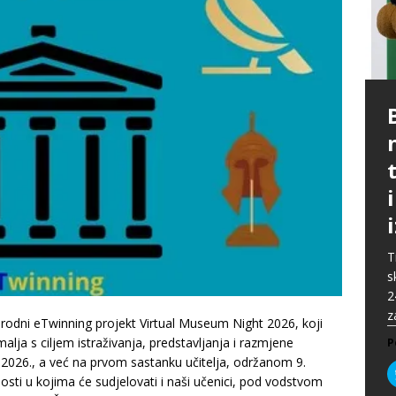
P
G
p
p
t
m
i
p
b
[
P
A
P
k
„
P
s
u
s
ž
T
i
s
P
2
P
z
rodni eTwinning projekt Virtual Museum Night 2026, koji
malja s ciljem istraživanja, predstavljanja i razmjene
P
ja 2026., a već na prvom sastanku učitelja, održanom 9.
osti u kojima će sudjelovati i naši učenici, pod vodstvom