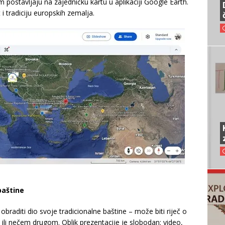
tim postavljaju na zajedničku kartu u aplikaciji Google Earth.
t i tradiciju europskih zemalja.
baštine
braditi dio svoje tradicionalne baštine – može biti riječ o
i ili nečem drugom. Oblik prezentacije je slobodan: video,