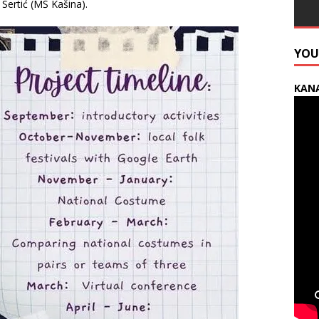
 Sertić (MŠ Kašina).
YOU
KANA