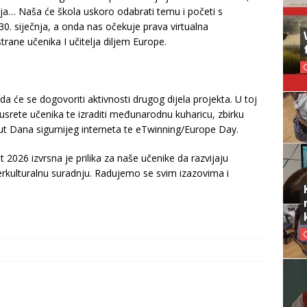
cija… Naša će škola uskoro odabrati temu i početi s
0. siječnja, a onda nas očekuje prava virtualna
rane učenika I učitelja diljem Europe.
ada će se dogovoriti aktivnosti drugog dijela projekta. U toj
srete učenika te izraditi međunarodnu kuharicu, zbirku
ut Dana sigurnijeg interneta te eTwinning/Europe Day.
2026 izvrsna je prilika za naše učenike da razvijaju
interkulturalnu suradnju. Radujemo se svim izazovima i