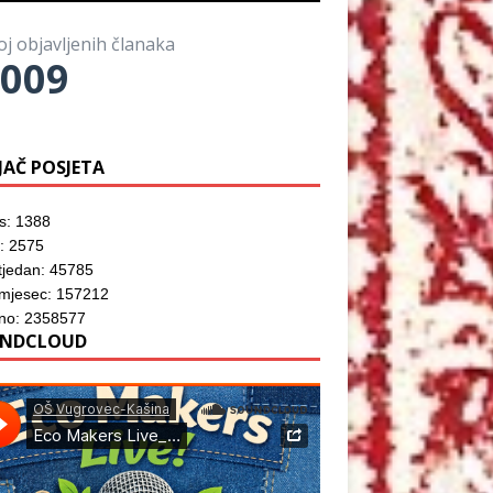
o
)
o
z
r
m
o
u
p
r
)
oj objavljenih članaka
r
u
o
009
)
z
o
r
u
)
JAČ POSJETA
s: 1388
: 2575
tjedan: 45785
 mjesec: 157212
no: 2358577
NDCLOUD