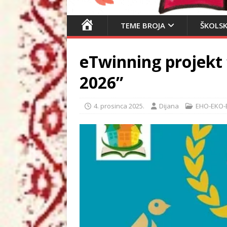
N
TEME BROJA
ŠKOLSK
A
S
eTwinning projekt
L
O
2026”
V
N
4. prosinca 2025.
Dijana
EHO-EKO-
I
C
A