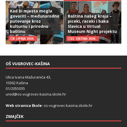
Kad bi mjesta mogla
govoriti – međunarodno
Baština našeg kraja –
putovanje kroz
piceki, raceki i baka
kulturnu i prirodnu
Slavica u Virtual
baštinu
Museum Night projektu
8. LIPNJA 2026.
22. SIJEČNJA 2026.
OŠ VUGROVEC-KAŠINA
Ulica Ivana Mažuranića 43,
10362 Kašina
01/2055035
ured@os-vugrovec-kasina.skole.hr
Web stranica škole:
os-vugrovec-kasina.skole.hr
ZMAJČEK