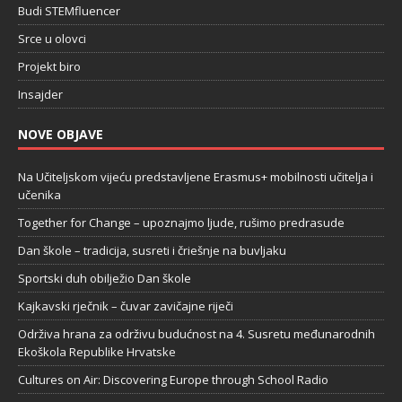
Budi STEMfluencer
Srce u olovci
Projekt biro
Insajder
NOVE OBJAVE
Na Učiteljskom vijeću predstavljene Erasmus+ mobilnosti učitelja i
učenika
Together for Change – upoznajmo ljude, rušimo predrasude
Dan škole – tradicija, susreti i čriešnje na buvljaku
Sportski duh obilježio Dan škole
Kajkavski rječnik – čuvar zavičajne riječi
Održiva hrana za održivu budućnost na 4. Susretu međunarodnih
Ekoškola Republike Hrvatske
Cultures on Air: Discovering Europe through School Radio