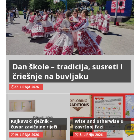
Dan škole – tradicija, susreti i
čriešnje na buvljaku
27. LIPNJA 2026.
Kajkavski rječnik –
Wise and otherwise u
čuvar zavičajne riječi
završnoj fazi
19. LIPNJA 2026.
15. LIPNJA 2026.