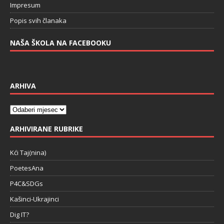
Impresum
Popis svih članaka
NAŠA ŠKOLA NA FACEBOOKU
ARHIVA
ARHIVIRANE RUBRIKE
Kći Taj(nina)
PoetesAna
P4C&SDGs
Kašinci-Ukrajinci
Dig IT?