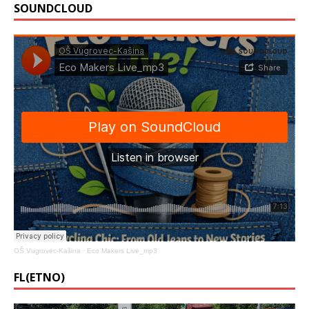
SOUNDCLOUD
OŠ Vugrovec-Kašina
·
Eco Makers Live_mp3
FL(ETNO)