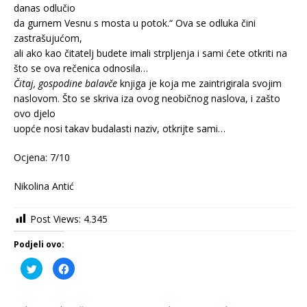
danas odlučio
da gurnem Vesnu s mosta u potok.“ Ova se odluka čini
zastrašujućom,
ali ako kao čitatelj budete imali strpljenja i sami ćete otkriti na
što se ova rečenica odnosila…
Čitaj, gospodine balavče
knjiga je koja me zaintrigirala svojim
naslovom. Što se skriva iza ovog neobičnog naslova, i zašto
ovo djelo
uopće nosi takav budalasti naziv, otkrijte sami…
Ocjena: 7/10
Nikolina Antić
Post Views:
4.345
Podjeli ovo:
P
K
o
l
d
i
i
k
j
o