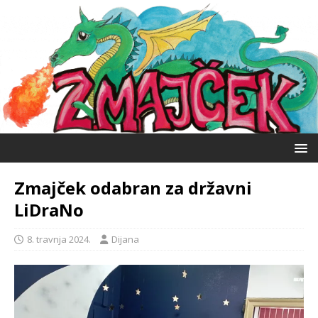
Zmajček odabran za državni
LiDraNo
8. travnja 2024.
Dijana