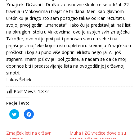
Zmajček. Državni LiDraNo za osnovne škole će se održati 22.
travnja u Vinkovcima i trajat će tri dana. Meni kao glavnom
uredniku je drago što sam postigao takav odličan rezultat u
svojoj prvoj godini ,,mandata”. Iako ću ja predstavljati naš list
na okruglom stolu u Vinkovcima, ovo je uspjeh svih zmajčeka.
Također, ovo mi je prvi put i ponosan sam na sebe i na
prijašnje zmajčeke koji su isto upleteni u kreiranju Zmajčeka u
prošlosti i koji su puno više doprinijeli listu nego ja. Ali još
stignem. Imam još dvije i pol godine, a nadam se da će moj
doprinos biti i predstavljanje lista na ovogodišnjoj državnoj
smotri.
Lukas Šebek
Post Views:
1.872
Podjeli ovo:
P
K
o
l
d
i
i
k
j
o
e
m
Zmajček leti na državni
Muha i ZG vrećice dovele su
l
p