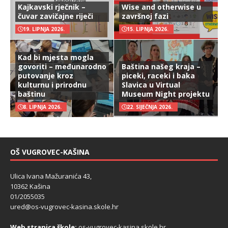
Kajkavski rječnik –
Wise and otherwise u
čuvar zavičajne riječi
završnoj fazi
19. LIPNJA 2026.
15. LIPNJA 2026.
Kad bi mjesta mogla
govoriti – međunarodno
Baština našeg kraja –
putovanje kroz
piceki, raceki i baka
kulturnu i prirodnu
Slavica u Virtual
baštinu
Museum Night projektu
8. LIPNJA 2026.
22. SIJEČNJA 2026.
OŠ VUGROVEC-KAŠINA
Ulica Ivana Mažuranića 43,
10362 Kašina
01/2055035
ured@os-vugrovec-kasina.skole.hr
Web stranica škole:
os-vugrovec-kasina.skole.hr