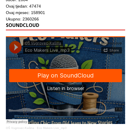
Ovaj tjedan: 47474
Ovaj mjesec: 158901
Ukupno: 2360266
SOUNDCLOUD
OŠ Vugrovec-Kašina
·
Eco Makers Live_mp3