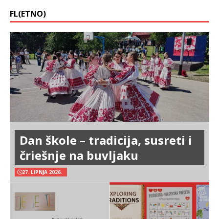
FL(ETNO)
Dan škole – tradicija, susreti i
čriešnje na buvljaku
27. LIPNJA 2026.