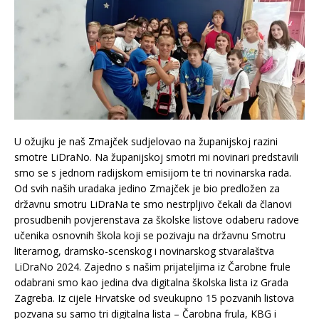
U ožujku je naš Zmajček sudjelovao na županijskoj razini
smotre LiDraNo. Na županijskoj smotri mi novinari predstavili
smo se s jednom radijskom emisijom te tri novinarska rada.
Od svih naših uradaka jedino Zmajček je bio predložen za
državnu smotru LiDraNa te smo nestrpljivo čekali da članovi
prosudbenih povjerenstava za školske listove odaberu radove
učenika osnovnih škola koji se pozivaju na državnu Smotru
literarnog, dramsko-scenskog i novinarskog stvaralaštva
LiDraNo 2024. Zajedno s našim prijateljima iz Čarobne frule
odabrani smo kao jedina dva digitalna školska lista iz Grada
Zagreba. Iz cijele Hrvatske od sveukupno 15 pozvanih listova
pozvana su samo tri digitalna lista – Čarobna frula, KBG i