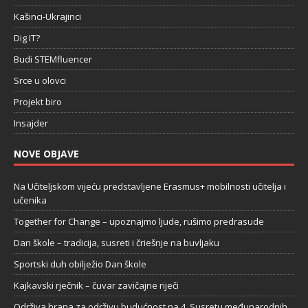
Kašinci-Ukrajinci
Dig IT?
Budi STEMfluencer
Srce u olovci
Projekt biro
Insajder
NOVE OBJAVE
Na Učiteljskom vijeću predstavljene Erasmus+ mobilnosti učitelja i
učenika
Together for Change – upoznajmo ljude, rušimo predrasude
Dan škole – tradicija, susreti i čriešnje na buvljaku
Sportski duh obilježio Dan škole
Kajkavski rječnik – čuvar zavičajne riječi
Održiva hrana za održivu budućnost na 4. Susretu međunarodnih