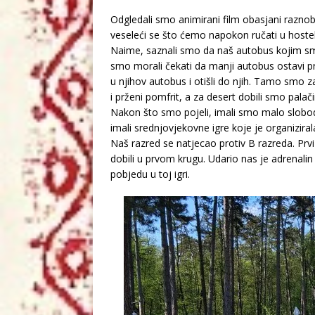
Odgledali smo animirani film obasjani raznob
veseleći se što ćemo napokon ručati u hostel
Naime, saznali smo da naš autobus kojim smo
smo morali čekati da manji autobus ostavi prv
u njihov autobus i otišli do njih. Tamo smo z
i prženi pomfrit, a za desert dobili smo pala
Nakon što smo pojeli, imali smo malo slob
imali srednjovjekovne igre koje je organiziral
Naš razred se natjecao protiv B razreda. Prvi
dobili u prvom krugu. Udario nas je adrenalin 
pobjedu u toj igri.