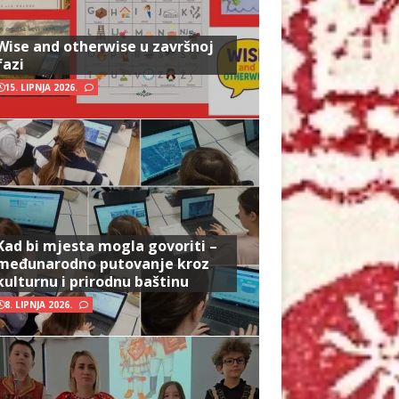
Wise and otherwise u završnoj
fazi
15. LIPNJA 2026.
Kad bi mjesta mogla govoriti –
međunarodno putovanje kroz
kulturnu i prirodnu baštinu
8. LIPNJA 2026.