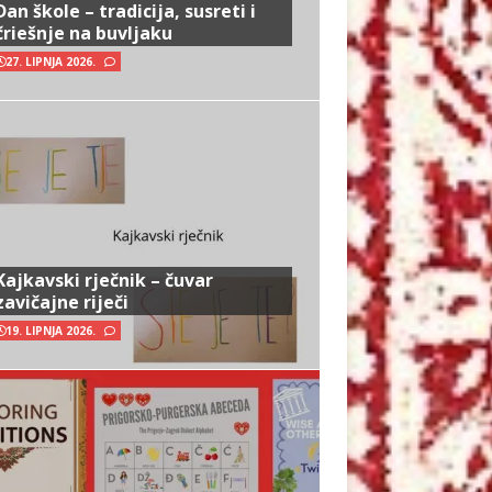
Dan škole – tradicija, susreti i
čriešnje na buvljaku
27. LIPNJA 2026.
Kajkavski rječnik – čuvar
zavičajne riječi
19. LIPNJA 2026.