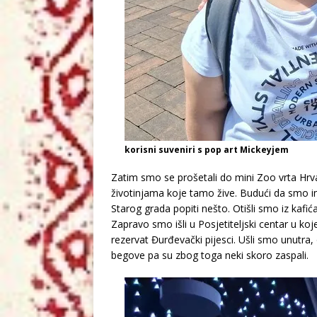
korisni suveniri s pop art Mickeyjem
Zatim smo se prošetali do mini Zoo vrta Hrv
životinjama koje tamo žive. Budući da smo i
Starog grada popiti nešto. Otišli smo iz kafić
Zapravo smo išli u Posjetiteljski centar u ko
rezervat Đurđevački pijesci. Ušli smo unutra, o
begove pa su zbog toga neki skoro zaspali.