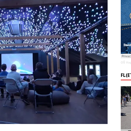
OŠ Vug
FL(