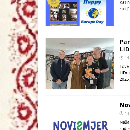
Kašine
koji
[
Pam
Li
14.
I ove
LiDra
2025.
Nov
14.
Naša 
sudje