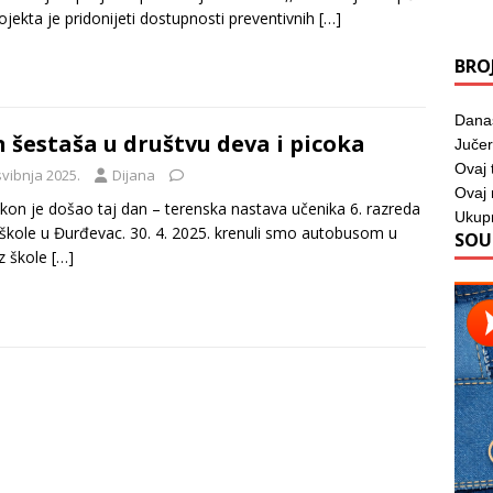
projekta je pridonijeti dostupnosti preventivnih
[…]
BRO
Dana
 šestaša u društvu deva i picoka
Jučer
Ovaj 
svibnja 2025.
Dijana
Ovaj
on je došao taj dan – terenska nastava učenika 6. razreda
Ukup
škole u Đurđevac. 30. 4. 2025. krenuli smo autobusom u
SOU
iz škole
[…]