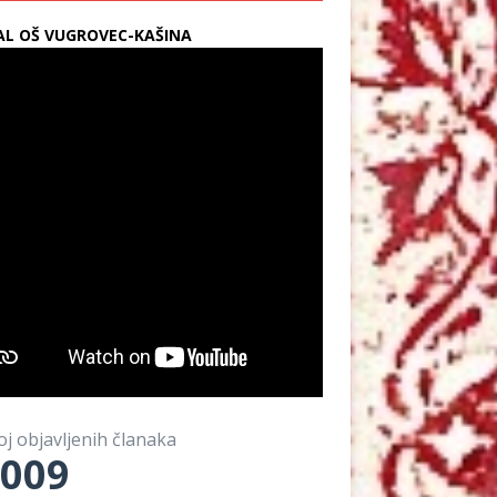
L OŠ VUGROVEC-KAŠINA
oj objavljenih članaka
009