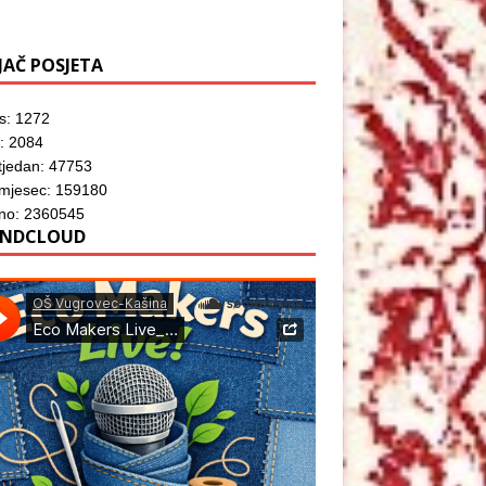
JAČ POSJETA
s: 1272
: 2084
tjedan: 47753
 mjesec: 159180
no: 2360545
NDCLOUD