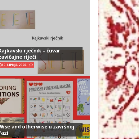
Kajkavski rječnik – čuvar
zavičajne riječi
19. LIPNJA 2026.
Wise and otherwise u završnoj
fazi