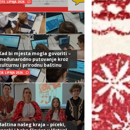
15. LIPNJA 2026.
Kad bi mjesta mogla govoriti –
međunarodno putovanje kroz
kulturnu i prirodnu baštinu
8. LIPNJA 2026.
Baština našeg kraja – piceki,