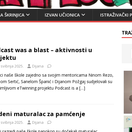
A ŠKRINJICA
IZVAN UČIONICA
ISTRAŽIVAČKI 
TRA
cast was a blast – aktivnosti u
jektu
 svibnja 2025.
Dijana
ci naše škole zajedno sa svojim mentoricama Ninom Rezo,
om Sertić, Sanelom Španić i Dijanom Požgaj sudjelovali su
imljivom eTwinning projektu Podcast is a
[…]
eni maturalac za pamćenje
 svibnja 2025.
Dijana
 razredi naše škole napokon su dočekali maturalac.