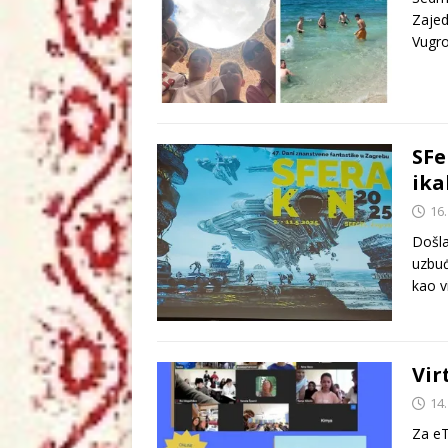
Zajed
Vugro
SFe
ika
16.
Došla
uzbuđ
kao vi
Vir
14.
Za eT