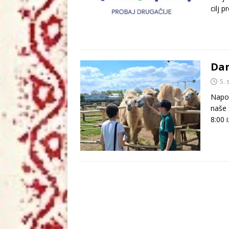
cilj 
Dan
5. 
Napok
naše 
8:00 