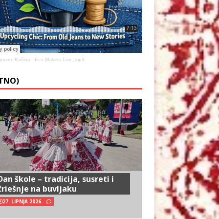
rovec-Kašina
·
Eco Makers Live_mp3
ETNO)
Dan škole – tradicija, susreti i
čriešnje na buvljaku
27. LIPNJA 2026.