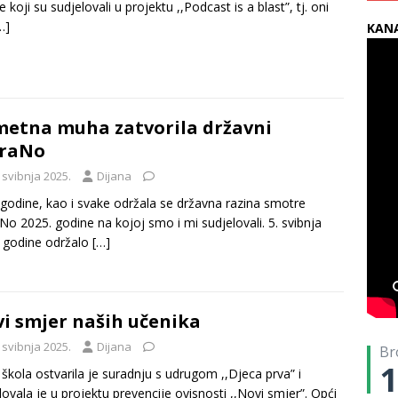
 koji su sudjelovali u projektu ,,Podcast is a blast”, tj. oni
…]
KANA
etna muha zatvorila državni
DraNo
 svibnja 2025.
Dijana
 godine, kao i svake održala se državna razina smotre
No 2025. godine na kojoj smo i mi sudjelovali. 5. svibnja
 godine održalo
[…]
i smjer naših učenika
 svibnja 2025.
Dijana
Br
1
škola ostvarila je suradnju s udrugom ,,Djeca prva” i
lovala je u projektu prevencije ovisnosti ,,Novi smjer”. Opći