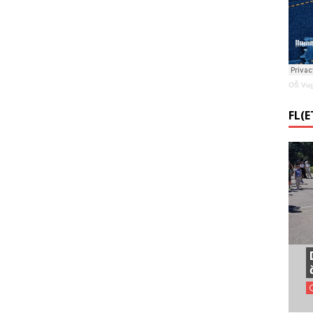
OŠ Vug
FL(