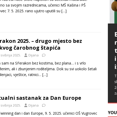
no sa svojim razrednicama, učenici MŠ Kašina i PŠ
vec 7. 5. 2025. rano ujutro uputili su
[…]
P
G
p
p
rakon 2025. – drugo mjesto bez
t
m
kvog čarobnog štapića
i
p
b
[
 svibnja 2025.
Dijana
P
A
k
„
 sam na SFerakon bez kostima, bez plana… i s vrlo
s
u
enim, ali i zbunjenim roditeljima. Dok su svi uokolo šetali
s
ž
lenjaci, vještice, ratnici…
[…]
T
i
s
2
z
tualni sastanak za Dan Europe
 svibnja 2025.
Dijana
YOU
winning dan i dan Europe, 9. 5. 2025. učenici OŠ Vugrovec