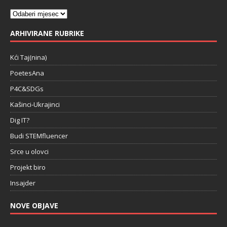
ARHIVIRANE RUBRIKE
Kći Taj(nina)
PoetesAna
P4C&SDGs
Kašinci-Ukrajinci
Dig IT?
Budi STEMfluencer
Srce u olovci
Projekt biro
Insajder
NOVE OBJAVE