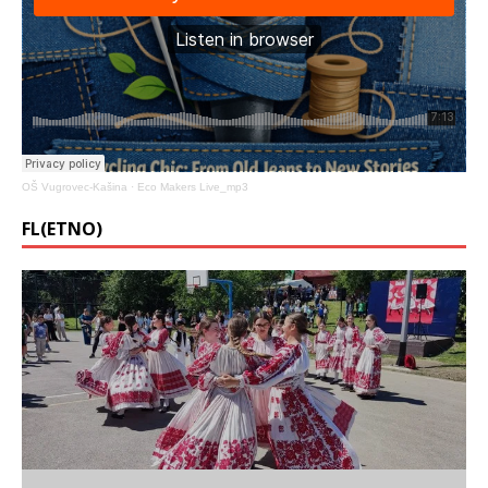
OŠ Vugrovec-Kašina
·
Eco Makers Live_mp3
FL(ETNO)