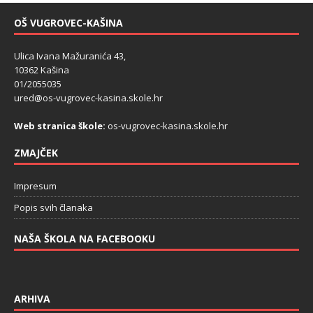
OŠ VUGROVEC-KAŠINA
Ulica Ivana Mažuranića 43,
10362 Kašina
01/2055035
ured@os-vugrovec-kasina.skole.hr
Web stranica škole:
os-vugrovec-kasina.skole.hr
ZMAJČEK
Impresum
Popis svih članaka
NAŠA ŠKOLA NA FACEBOOKU
ARHIVA