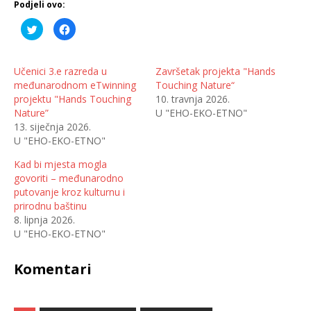
Podjeli ovo:
P
K
o
l
d
i
i
k
j
o
e
m
Učenici 3.e razreda u
Završetak projekta "Hands
l
p
međunarodnom eTwinning
Touching Nature“
i
o
n
d
projektu "Hands Touching
10. travnja 2026.
a
i
T
j
Nature”
U "EHO-EKO-ETNO"
w
e
13. siječnja 2026.
i
l
t
i
U "EHO-EKO-ETNO"
t
t
e
e
r
n
Kad bi mjesta mogla
u
a
(
F
govoriti – međunarodno
O
a
putovanje kroz kulturnu i
t
c
v
e
prirodnu baštinu
a
b
r
o
8. lipnja 2026.
a
o
U "EHO-EKO-ETNO"
s
k
e
u
u
(
n
O
Komentari
o
t
v
v
o
a
m
r
p
a
r
s