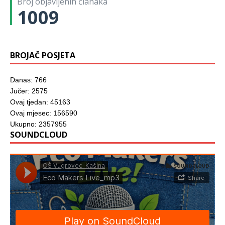
Broj objavljenih članaka
p
r
1009
o
z
o
r
u
)
BROJAČ POSJETA
Danas: 766
Jučer: 2575
Ovaj tjedan: 45163
Ovaj mjesec: 156590
Ukupno: 2357955
SOUNDCLOUD