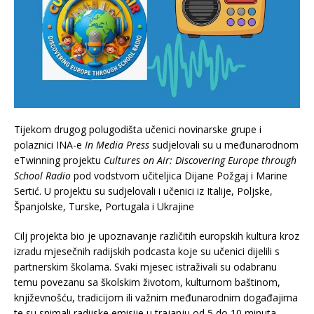
Tijekom drugog polugodišta učenici novinarske grupe i
polaznici INA-e
In Media Press
sudjelovali su u međunarodnom
eTwinning projektu
Cultures on Air: Discovering Europe through
School Radio
pod vodstvom učiteljica Dijane Požgaj i Marine
Sertić. U projektu su sudjelovali i učenici iz Italije, Poljske,
Španjolske, Turske, Portugala i Ukrajine
Cilj projekta bio je upoznavanje različitih europskih kultura kroz
izradu mjesečnih radijskih podcasta koje su učenici dijelili s
partnerskim školama. Svaki mjesec istraživali su odabranu
temu povezanu sa školskim životom, kulturnom baštinom,
književnošću, tradicijom ili važnim međunarodnim događajima
te su snimali radijske emisije u trajanju od 5 do 10 minuta.