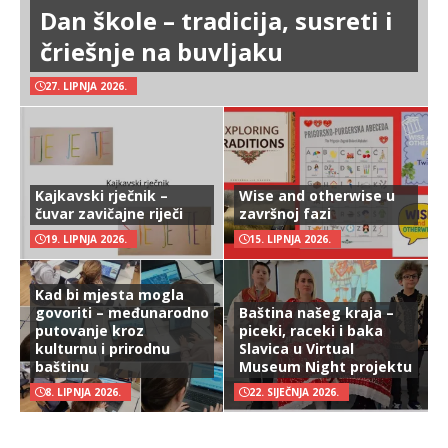
Dan škole – tradicija, susreti i
čriešnje na buvljaku
27. LIPNJA 2026.
Kajkavski rječnik –
Wise and otherwise u
čuvar zavičajne riječi
završnoj fazi
19. LIPNJA 2026.
15. LIPNJA 2026.
Kad bi mjesta mogla
govoriti – međunarodno
Baština našeg kraja –
putovanje kroz
piceki, raceki i baka
kulturnu i prirodnu
Slavica u Virtual
baštinu
Museum Night projektu
8. LIPNJA 2026.
22. SIJEČNJA 2026.