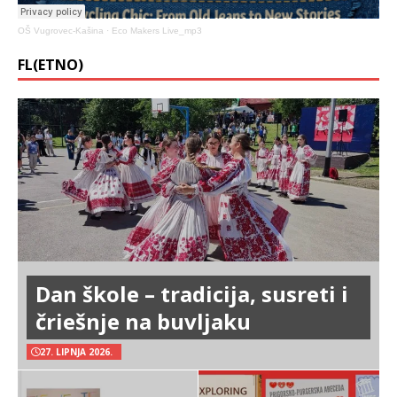
OŠ Vugrovec-Kašina
·
Eco Makers Live_mp3
FL(ETNO)
Dan škole – tradicija, susreti i
čriešnje na buvljaku
27. LIPNJA 2026.