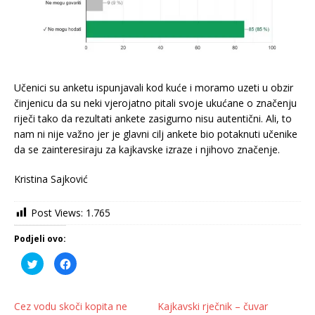
Učenici su anketu ispunjavali kod kuće i moramo uzeti u obzir
činjenicu da su neki vjerojatno pitali svoje ukućane o značenju
riječi tako da rezultati ankete zasigurno nisu autentični. Ali, to
nam ni nije važno jer je glavni cilj ankete bio potaknuti učenike
da se zainteresiraju za kajkavske izraze i njihovo značenje.
Kristina Sajković
Post Views:
1.765
Podjeli ovo:
P
K
o
l
d
i
i
k
j
o
e
m
Cez vodu skoči kopita ne
Kajkavski rječnik – čuvar
l
p