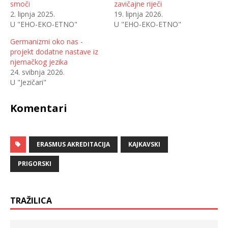
smoči
zavičajne riječi
i
o
n
d
2. lipnja 2025.
19. lipnja 2026.
a
i
T
j
U "EHO-EKO-ETNO"
U "EHO-EKO-ETNO"
w
e
i
l
t
i
Germanizmi oko nas -
t
t
projekt dodatne nastave iz
e
e
r
n
njemačkog jezika
u
a
(
F
24. svibnja 2026.
O
a
U "Jezičari"
t
c
v
e
a
b
r
o
Komentari
a
o
s
k
e
u
u
(
n
O
o
t
v
ERASMUS AKREDITACIJA
v
KAJKAVSKI
o
a
m
r
p
a
PRIGORSKI
r
s
o
e
z
u
o
n
r
o
TRAŽILICA
u
v
)
o
m
p
r