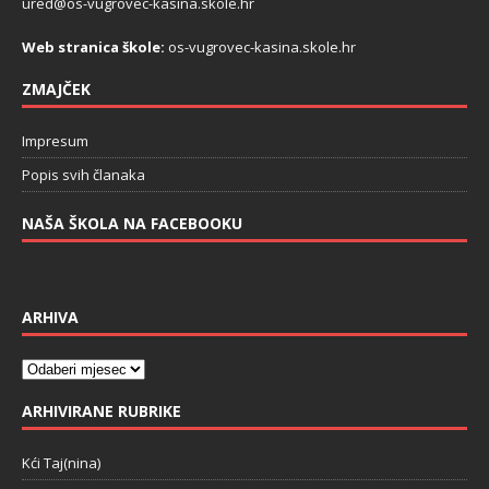
ured@os-vugrovec-kasina.skole.hr
Web stranica škole:
os-vugrovec-kasina.skole.hr
ZMAJČEK
Impresum
Popis svih članaka
NAŠA ŠKOLA NA FACEBOOKU
ARHIVA
ARHIVIRANE RUBRIKE
Kći Taj(nina)