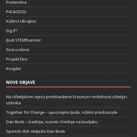
PoetesAna
P4C&SDGs
Kašinci-Ukrajinci
Dig IT?
Budi STEMfluencer
Srce u olovci
Projekt biro
Insajder
NOVE OBJAVE
Na Učiteljskom vijeću predstavljene Erasmus+ mobilnosti učitelja i
učenika
Together for Change – upoznajmo ljude, rušimo predrasude
Dan škole – tradicija, susreti i čriešnje na buvljaku
Sportski duh obilježio Dan škole