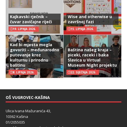
Kajkavski rječnik –
Wise and otherwise u
čuvar zavičajne riječi
završnoj fazi
19. LIPNJA 2026.
15. LIPNJA 2026.
Kad bi mjesta mogla
govoriti – međunarodno
Baština našeg kraja –
putovanje kroz
piceki, raceki i baka
kulturnu i prirodnu
Slavica u Virtual
baštinu
Museum Night projektu
8. LIPNJA 2026.
22. SIJEČNJA 2026.
OŠ VUGROVEC-KAŠINA
Ulica Ivana Mažuranića 43,
10362 Kašina
01/2055035