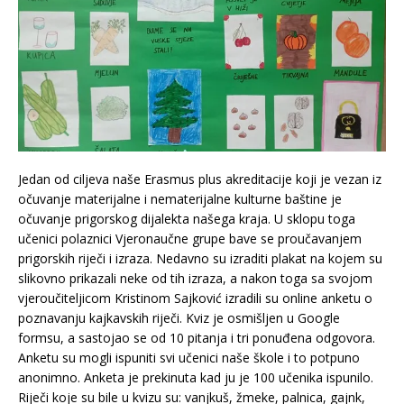
Jedan od ciljeva naše Erasmus plus akreditacije koji je vezan iz
očuvanje materijalne i nematerijalne kulturne baštine je
očuvanje prigorskog dijalekta našega kraja. U sklopu toga
učenici polaznici Vjeronaučne grupe bave se proučavanjem
prigorskih riječi i izraza. Nedavno su izraditi plakat na kojem su
slikovno prikazali neke od tih izraza, a nakon toga sa svojom
vjeroučiteljicom Kristinom Sajković izradili su online anketu o
poznavanju kajkavskih riječi. Kviz je osmišljen u Google
formsu, a sastojao se od 10 pitanja i tri ponuđena odgovora.
Anketu su mogli ispuniti svi učenici naše škole i to potpuno
anonimno. Anketa je prekinuta kad ju je 100 učenika ispunilo.
Riječi koje su bile u kvizu su: vanjkuš, žmeke, palnica, gajnk,