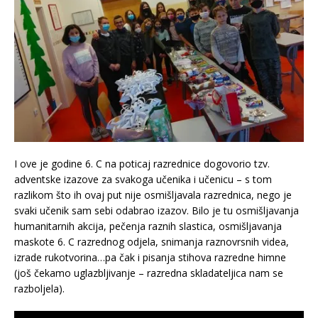
I ove je godine 6. C na poticaj razrednice dogovorio tzv.
adventske izazove za svakoga učenika i učenicu – s tom
razlikom što ih ovaj put nije osmišljavala razrednica, nego je
svaki učenik sam sebi odabrao izazov. Bilo je tu osmišljavanja
humanitarnih akcija, pečenja raznih slastica, osmišljavanja
maskote 6. C razrednog odjela, snimanja raznovrsnih videa,
izrade rukotvorina…pa čak i pisanja stihova razredne himne
(još čekamo uglazbljivanje – razredna skladateljica nam se
razboljela).