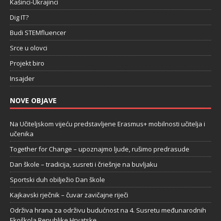
Kašinci-Ukrajinci
Dig IT?
Budi STEMfluencer
Srce u olovci
Projekt biro
Insajder
NOVE OBJAVE
Na Učiteljskom vijeću predstavljene Erasmus+ mobilnosti učitelja i
učenika
Together for Change – upoznajmo ljude, rušimo predrasude
Dan škole – tradicija, susreti i čriešnje na buvljaku
Sportski duh obilježio Dan škole
Kajkavski rječnik – čuvar zavičajne riječi
Održiva hrana za održivu budućnost na 4. Susretu međunarodnih
Ekoškola Republike Hrvatske