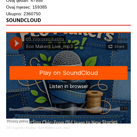
Ovaj tjedan: 47958
Ovaj mjesec: 159385
Ukupno: 2360750
SOUNDCLOUD
OŠ Vugrovec-Kašina
·
Eco Makers Live_mp3