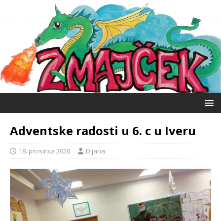
Adventske radosti u 6. c u Iveru
18. prosinca 2020.
Dijana