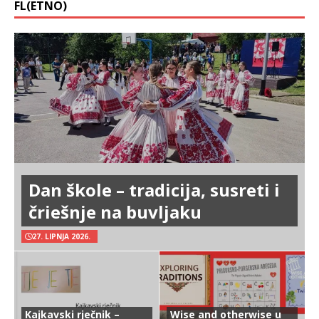
FL(ETNO)
Dan škole – tradicija, susreti i
čriešnje na buvljaku
27. LIPNJA 2026.
Kajkavski rječnik –
Wise and otherwise u