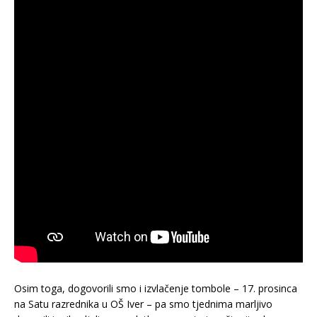
Osim toga, dogovorili smo i izvlačenje tombole – 17. prosinca
na Satu razrednika u OŠ Iver – pa smo tjednima marljivo