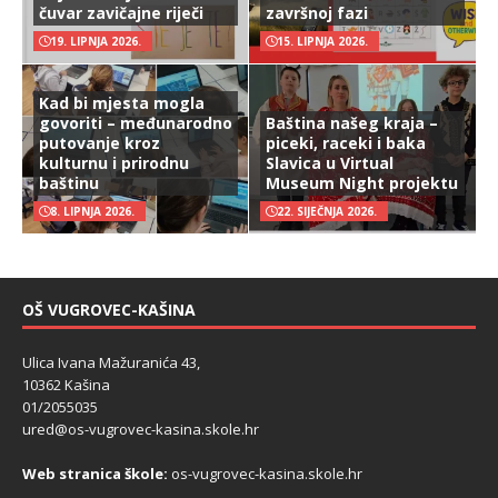
čuvar zavičajne riječi
završnoj fazi
19. LIPNJA 2026.
15. LIPNJA 2026.
Kad bi mjesta mogla
govoriti – međunarodno
Baština našeg kraja –
putovanje kroz
piceki, raceki i baka
kulturnu i prirodnu
Slavica u Virtual
baštinu
Museum Night projektu
8. LIPNJA 2026.
22. SIJEČNJA 2026.
OŠ VUGROVEC-KAŠINA
Ulica Ivana Mažuranića 43,
10362 Kašina
01/2055035
ured@os-vugrovec-kasina.skole.hr
Web stranica škole:
os-vugrovec-kasina.skole.hr