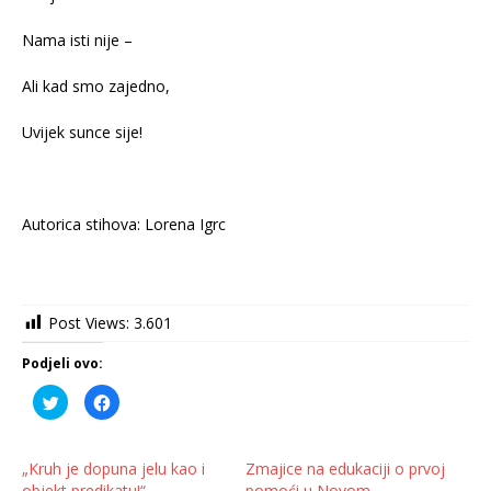
Nama isti nije –
Ali kad smo zajedno,
Uvijek sunce sije!
Autorica stihova: Lorena Igrc
Post Views:
3.601
Podjeli ovo:
P
K
o
l
d
i
i
k
j
o
e
m
„Kruh je dopuna jelu kao i
Zmajice na edukaciji o prvoj
l
p
objekt predikatu!“
pomoći u Novom
i
o