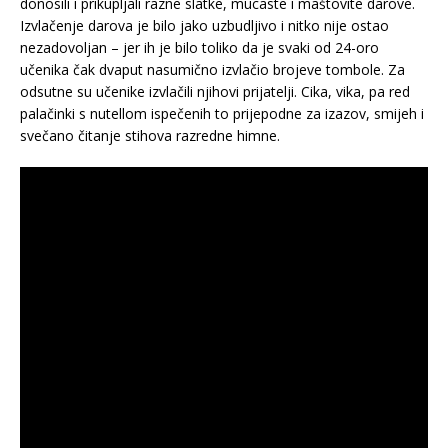
donosili i prikupljali razne slatke, mucaste i maštovite darove.
Izvlačenje darova je bilo jako uzbudljivo i nitko nije ostao
nezadovoljan – jer ih je bilo toliko da je svaki od 24-oro
učenika čak dvaput nasumično izvlačio brojeve tombole. Za
odsutne su učenike izvlačili njihovi prijatelji. Cika, vika, pa red
palačinki s nutellom ispečenih to prijepodne za izazov, smijeh i
svečano čitanje stihova razredne himne.