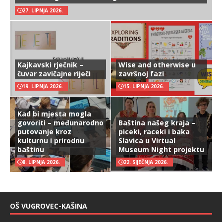
27. LIPNJA 2026.
Kajkavski rječnik –
Wise and otherwise u
čuvar zavičajne riječi
završnoj fazi
19. LIPNJA 2026.
15. LIPNJA 2026.
Kad bi mjesta mogla
govoriti – međunarodno
Baština našeg kraja –
putovanje kroz
piceki, raceki i baka
kulturnu i prirodnu
Slavica u Virtual
baštinu
Museum Night projektu
8. LIPNJA 2026.
22. SIJEČNJA 2026.
OŠ VUGROVEC-KAŠINA