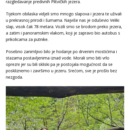
razgledavanje predivnih Plitvičkih jezera.
Tijekom obilaska vidjeli smo mnogo slapova i jezera te uživali
u prekrasnoj prirodi i šumama. Najviše nas je oduševio Veliki
slap, visok čak 78 metara. Vozili smo se brodom preko jezera,
a zatim i panoramskim vlakom, koji je zapravo bio autobus s
prikolicama za putnike.
Posebno zanimljivo bilo je hodanje po drvenim mostićima i
stazama postavljenima iznad vode. Morali smo biti vrlo
oprezni jer su bili skliski pa je postojala mogućnost da se
poskliznemo i završimo u jezeru. Srećom, sve je prošlo bez
nezgoda.