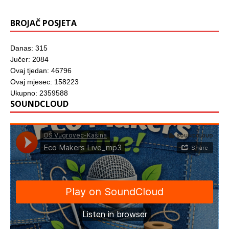
u
)
BROJAČ POSJETA
Danas: 315
Jučer: 2084
Ovaj tjedan: 46796
Ovaj mjesec: 158223
Ukupno: 2359588
SOUNDCLOUD