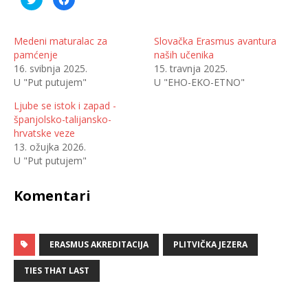
o
l
d
i
i
k
j
o
e
m
Medeni maturalac za
Slovačka Erasmus avantura
l
p
pamćenje
naših učenika
i
o
n
d
16. svibnja 2025.
15. travnja 2025.
a
i
T
j
U "Put putujem"
U "EHO-EKO-ETNO"
w
e
i
l
t
i
Ljube se istok i zapad -
t
t
španjolsko-talijansko-
e
e
r
n
hrvatske veze
u
a
(
F
13. ožujka 2026.
O
a
U "Put putujem"
t
c
v
e
a
b
r
o
Komentari
a
o
s
k
e
u
u
(
n
O
o
t
v
ERASMUS AKREDITACIJA
v
PLITVIČKA JEZERA
o
a
m
r
p
a
TIES THAT LAST
r
s
o
e
z
u
o
n