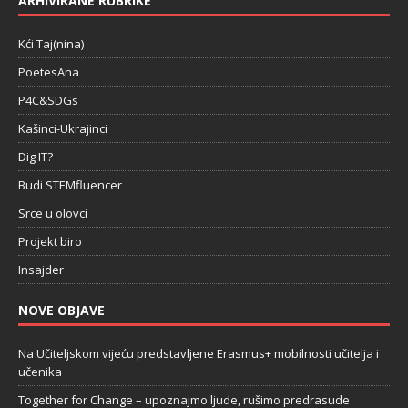
ARHIVIRANE RUBRIKE
Kći Taj(nina)
PoetesAna
P4C&SDGs
Kašinci-Ukrajinci
Dig IT?
Budi STEMfluencer
Srce u olovci
Projekt biro
Insajder
NOVE OBJAVE
Na Učiteljskom vijeću predstavljene Erasmus+ mobilnosti učitelja i
učenika
Together for Change – upoznajmo ljude, rušimo predrasude