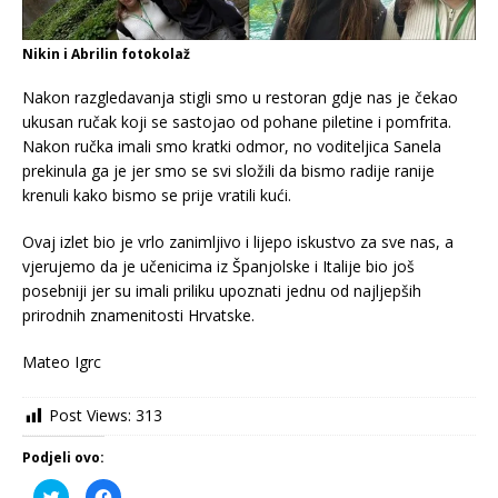
Nikin i Abrilin fotokolaž
Nakon razgledavanja stigli smo u restoran gdje nas je čekao
ukusan ručak koji se sastojao od pohane piletine i pomfrita.
Nakon ručka imali smo kratki odmor, no voditeljica Sanela
prekinula ga je jer smo se svi složili da bismo radije ranije
krenuli kako bismo se prije vratili kući.
Ovaj izlet bio je vrlo zanimljivo i lijepo iskustvo za sve nas, a
vjerujemo da je učenicima iz Španjolske i Italije bio još
posebniji jer su imali priliku upoznati jednu od najljepših
prirodnih znamenitosti Hrvatske.
Mateo Igrc
Post Views:
313
Podjeli ovo:
P
K