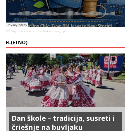
OŠ Vugrovec-Kašina
·
Eco Makers Live_mp3
FL(ETNO)
Dan škole – tradicija, susreti i
čriešnje na buvljaku