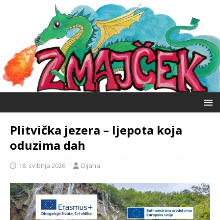
Plitvička jezera – ljepota koja
oduzima dah
18. svibnja 2026.
Dijana