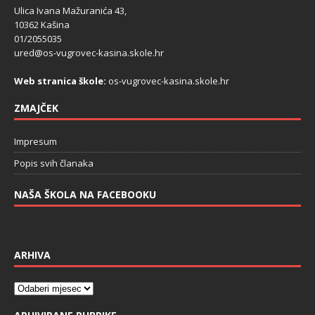
Ulica Ivana Mažuranića 43,
10362 Kašina
01/2055035
ured@os-vugrovec-kasina.skole.hr
Web stranica škole:
os-vugrovec-kasina.skole.hr
ZMAJČEK
Impresum
Popis svih članaka
NAŠA ŠKOLA NA FACEBOOKU
ARHIVA