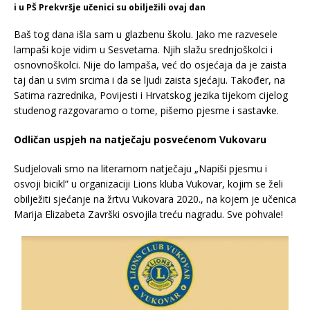
i u PŠ Prekvršje učenici su obilježili ovaj dan
Baš tog dana išla sam u glazbenu školu. Jako me razvesele
lampaši koje vidim u Sesvetama. Njih slažu srednjoškolci i
osnovnoškolci. Nije do lampaša, već do osjećaja da je zaista
taj dan u svim srcima i da se ljudi zaista sjećaju. Također, na
Satima razrednika, Povijesti i Hrvatskog jezika tijekom cijelog
studenog razgovaramo o tome, pišemo pjesme i sastavke.
Odličan uspjeh na natječaju posvećenom Vukovaru
Sudjelovali smo na literarnom natječaju „Napiši pjesmu i
osvoji bicikl” u organizaciji Lions kluba Vukovar, kojim se želi
obilježiti sjećanje na žrtvu Vukovara 2020., na kojem je učenica
Marija Elizabeta Završki osvojila treću nagradu. Sve pohvale!