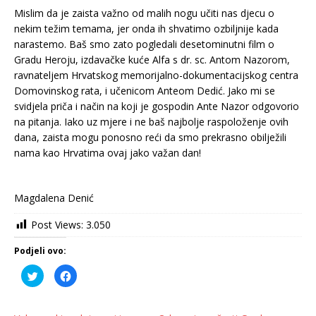
Mislim da je zaista važno od malih nogu učiti nas djecu o
nekim težim temama, jer onda ih shvatimo ozbiljnije kada
narastemo. Baš smo zato pogledali desetominutni film o
Gradu Heroju, izdavačke kuće Alfa s dr. sc. Antom Nazorom,
ravnateljem Hrvatskog memorijalno-dokumentacijskog centra
Domovinskog rata, i učenicom Anteom Dedić. Jako mi se
svidjela priča i način na koji je gospodin Ante Nazor odgovorio
na pitanja. Iako uz mjere i ne baš najbolje raspoloženje ovih
dana, zaista mogu ponosno reći da smo prekrasno obilježili
nama kao Hrvatima ovaj jako važan dan!
Magdalena Denić
Post Views:
3.050
Podjeli ovo:
P
K
o
l
d
i
i
k
j
o
e
m