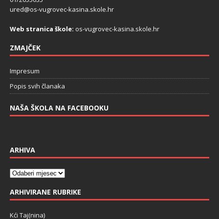
ured@os-vugrovec-kasina.skole.hr
Web stranica škole:
os-vugrovec-kasina.skole.hr
ZMAJČEK
Impresum
Popis svih članaka
NAŠA ŠKOLA NA FACEBOOKU
ARHIVA
ARHIVIRANE RUBRIKE
Kći Taj(nina)