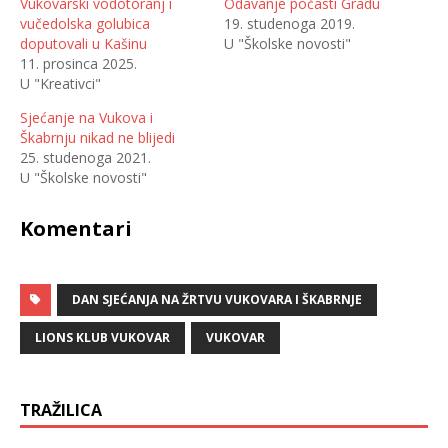
Vukovarski vodotoranj i
Odavanje počasti Gradu
l
p
vučedolska golubica
19. studenoga 2019.
i
o
n
d
doputovali u Kašinu
U "Školske novosti"
a
i
T
j
11. prosinca 2025.
w
e
U "Kreativci"
i
l
t
i
t
t
Sjećanje na Vukova i
e
e
r
n
Škabrnju nikad ne blijedi
u
a
(
F
25. studenoga 2021.
O
a
U "Školske novosti"
t
c
v
e
a
b
r
o
Komentari
a
o
s
k
e
u
u
(
n
O
o
t
v
DAN SJEĆANJA NA ŽRTVU VUKOVARA I ŠKABRNJE
v
o
a
m
r
p
a
LIONS KLUB VUKOVAR
VUKOVAR
r
s
o
e
z
u
o
n
r
o
TRAŽILICA
u
v
)
o
m
p