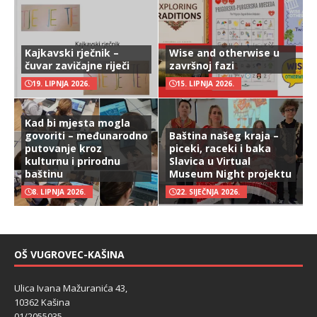
Kajkavski rječnik –
Wise and otherwise u
čuvar zavičajne riječi
završnoj fazi
19. LIPNJA 2026.
15. LIPNJA 2026.
Kad bi mjesta mogla
govoriti – međunarodno
Baština našeg kraja –
putovanje kroz
piceki, raceki i baka
kulturnu i prirodnu
Slavica u Virtual
baštinu
Museum Night projektu
8. LIPNJA 2026.
22. SIJEČNJA 2026.
OŠ VUGROVEC-KAŠINA
Ulica Ivana Mažuranića 43,
10362 Kašina
01/2055035