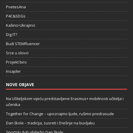
PoetesAna
P4C&SDGs
Kašinci-Ukrajinci
Dig IT?
Budi STEMfluencer
Srce u olovci
Projekt biro
Insajder
NOVE OBJAVE
Na Učiteljskom vijeću predstavljene Erasmus+ mobilnosti učitelja i
učenika
Together for Change – upoznajmo ljude, rušimo predrasude
Dan škole – tradicija, susreti i čriešnje na buvljaku
Sportski duh obilježio Dan škole