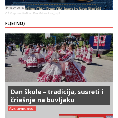
OŠ Vugrovec-Kašina
·
Eco Makers Live_mp3
FL(ETNO)
Dan škole – tradicija, susreti i
čriešnje na buvljaku
27. LIPNJA 2026.