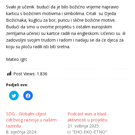
Svaki je učenik budući da je bilo božićno vrijeme napravio
karticu s božićnim motivima i simbolima. Crtali su Djeda
Božićnaka, kuglicu za bor, puricu i slične božićne motive.
Budući da smo u ovome projektu s ostalim europskim
zemljama učenici su kartice radili na engleskom. Učenici su ili
zadovoljni svojim trudom i radom i nadaju se da će djeca za
koju su ploču radili isti biti sretna.
Mateo Igrc
Post Views:
1.836
Podjeli ovo:
P
K
o
l
d
i
i
k
j
o
e
m
SDG - Globalni ciljevi
Podcast was a blast -
l
p
održivog razvoja u našem
aktivnosti u projektu
i
o
n
d
razredu
21. svibnja 2025.
a
i
T
j
8. siječnja 2024.
U "EHO-EKO-ETNO"
w
e