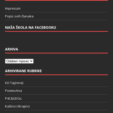
Impresum
Popis svih članaka
NAŠA ŠKOLA NA FACEBOOKU
ARHIVA
ARHIVIRANE RUBRIKE
Kći Taj(nina)
PoetesAna
P4C&SDGs
Kašinci-Ukrajinci