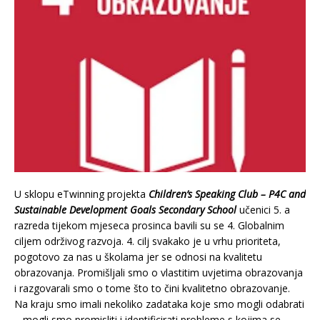
U sklopu eTwinning projekta
Children’s Speaking Club – P4C and
Sustainable Development Goals Secondary School
učenici 5. a
razreda tijekom mjeseca prosinca bavili su se 4. Globalnim
ciljem održivog razvoja. 4. cilj svakako je u vrhu prioriteta,
pogotovo za nas u školama jer se odnosi na kvalitetu
obrazovanja. Promišljali smo o vlastitim uvjetima obrazovanja
i razgovarali smo o tome što to čini kvalitetno obrazovanje.
Na kraju smo imali nekoliko zadataka koje smo mogli odabrati
– mogli smo promisliti i identificirati probleme s kojima se