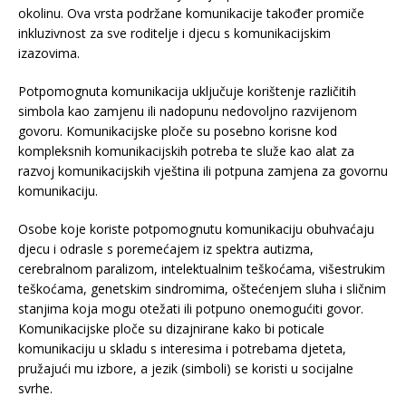
okolinu. Ova vrsta podržane komunikacije također promiče
inkluzivnost za sve roditelje i djecu s komunikacijskim
izazovima.
Potpomognuta komunikacija uključuje korištenje različitih
simbola kao zamjenu ili nadopunu nedovoljno razvijenom
govoru. Komunikacijske ploče su posebno korisne kod
kompleksnih komunikacijskih potreba te služe kao alat za
razvoj komunikacijskih vještina ili potpuna zamjena za govornu
komunikaciju.
Osobe koje koriste potpomognutu komunikaciju obuhvaćaju
djecu i odrasle s poremećajem iz spektra autizma,
cerebralnom paralizom, intelektualnim teškoćama, višestrukim
teškoćama, genetskim sindromima, oštećenjem sluha i sličnim
stanjima koja mogu otežati ili potpuno onemogućiti govor.
Komunikacijske ploče su dizajnirane kako bi poticale
komunikaciju u skladu s interesima i potrebama djeteta,
pružajući mu izbore, a jezik (simboli) se koristi u socijalne
svrhe.