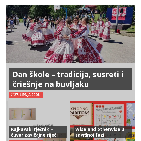
Dan škole – tradicija, susreti i
čriešnje na buvljaku
27. LIPNJA 2026.
Kajkavski rječnik –
Wise and otherwise u
čuvar zavičajne riječi
završnoj fazi