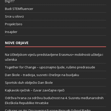
Dig IT?
Budi STEMfluencer
Srce u olovci
Projekt biro
Insajder
NOVE OBJAVE
Na Učiteljskom vijeću predstavljene Erasmus+ mobilnosti učitelja i
učenika
Together for Change – upoznajmo ljude, rušimo predrasude
Dan škole – tradicija, susreti i čriešnje na buvljaku
Sportski duh obilježio Dan škole
Kajkavski rječnik – čuvar zavičajne riječi
Održiva hrana za održivu budućnost na 4. Susretu međunarodnih
Ekoškola Republike Hrvatske
Cultures on Air: Discovering Europe through School Radio