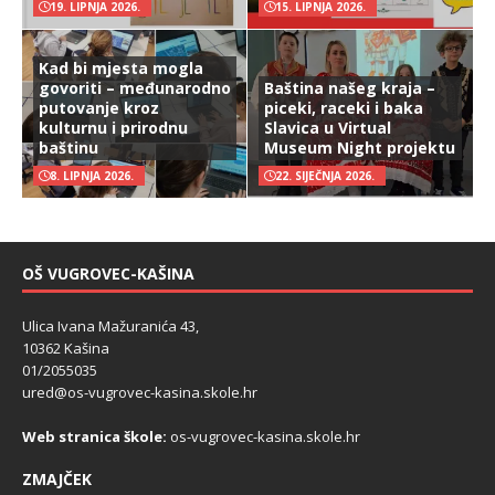
19. LIPNJA 2026.
15. LIPNJA 2026.
Kad bi mjesta mogla
govoriti – međunarodno
Baština našeg kraja –
putovanje kroz
piceki, raceki i baka
kulturnu i prirodnu
Slavica u Virtual
baštinu
Museum Night projektu
8. LIPNJA 2026.
22. SIJEČNJA 2026.
OŠ VUGROVEC-KAŠINA
Ulica Ivana Mažuranića 43,
10362 Kašina
01/2055035
ured@os-vugrovec-kasina.skole.hr
Web stranica škole:
os-vugrovec-kasina.skole.hr
ZMAJČEK