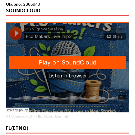
Ukupno: 2366940
SOUNDCLOUD
OŠ Vugrovec-Kašina
·
Eco Makers Live_mp3
FL(ETNO)