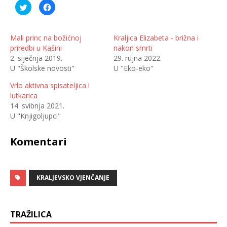
P
K
o
l
d
i
i
k
j
o
e
m
Mali princ na božićnoj
Kraljica Elizabeta - brižna i
l
p
priredbi u Kašini
nakon smrti
i
o
n
d
2. siječnja 2019.
29. rujna 2022.
a
i
T
j
U "Školske novosti"
U "Eko-eko"
w
e
i
l
t
i
Vrlo aktivna spisateljica i
t
t
lutkarica
e
e
r
n
14. svibnja 2021.
u
a
(
F
U "Knjigoljupci"
O
a
t
c
v
e
Komentari
a
b
r
o
a
o
s
k
e
u
u
(
n
O
KRALJEVSKO VJENČANJE
o
t
v
v
o
a
m
r
p
a
r
s
TRAŽILICA
o
e
z
u