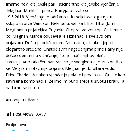
Imamo novi kraljevski par! Fascinantno kraljevsko vjenčanje
Meghan Markle i princa Harryja održalo se
19.5.2018. Vjenčanje je održano u Kapelici svetog Jurja u
sklopu dvorca Windsor. Neki od uzvanika bili su Elton John,
Meghanina prijateljica Priyanka Chopra, vojvotkinja Catherine
itd. Meghan Markle oduševila je i iznenadila sve svojom
pojavom. Došla je prilično nenašminkana, ali jako lijepo i
elegantno sređena. Unatoč svim nagađanjima princ Harry nije
došao obrijan na vjenčanje, što je inače njihov običaj i
tradicija. Vrlo otkačen par zadivio je sve gledatelje. Nakon što
se Meghanin otac nije pojavio, Meghan je do oltara vodio
Princ Charles. A nakon vjenčanja pala je i prva pusa. Čini se kao
savršena kombinacija. Želimo im puno sreće u životu i braku, a
nadamo se i u obitelji.
Antonija Puškarić
Post Views:
3.497
Podjeli ovo: