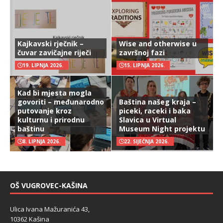
Kajkavski rječnik –
Wise and otherwise u
čuvar zavičajne riječi
završnoj fazi
19. LIPNJA 2026.
15. LIPNJA 2026.
Kad bi mjesta mogla
govoriti – međunarodno
Baština našeg kraja –
putovanje kroz
piceki, raceki i baka
kulturnu i prirodnu
Slavica u Virtual
baštinu
Museum Night projektu
8. LIPNJA 2026.
22. SIJEČNJA 2026.
OŠ VUGROVEC-KAŠINA
Ulica Ivana Mažuranića 43,
10362 Kašina