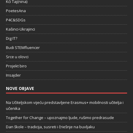
Kći Taj(nina)
PoetesAna
P4C&SDGs
Kašinci-Ukrajinci
Dig IT?
Budi STEMfluencer
Srce u olovci
Projekt biro
Insajder
NOVE OBJAVE
Na Učiteljskom vijeću predstavljene Erasmus+ mobilnosti učitelja i
učenika
Together for Change – upoznajmo ljude, rušimo predrasude
Dan škole – tradicija, susreti i čriešnje na buvljaku