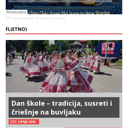
OŠ Vugrovec-Kašina
·
Eco Makers Live_mp3
FL(ETNO)
Dan škole – tradicija, susreti i
čriešnje na buvljaku
27. LIPNJA 2026.