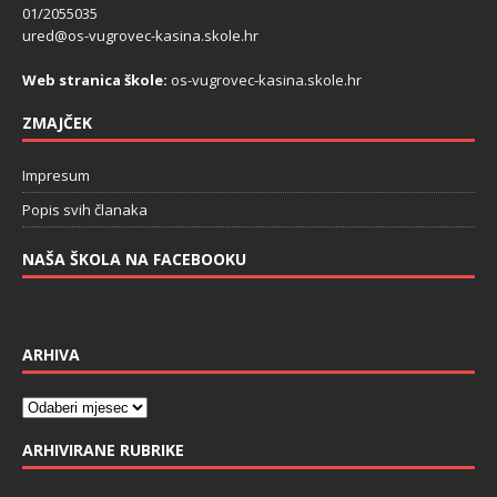
01/2055035
ured@os-vugrovec-kasina.skole.hr
Web stranica škole:
os-vugrovec-kasina.skole.hr
ZMAJČEK
Impresum
Popis svih članaka
NAŠA ŠKOLA NA FACEBOOKU
ARHIVA
ARHIVIRANE RUBRIKE