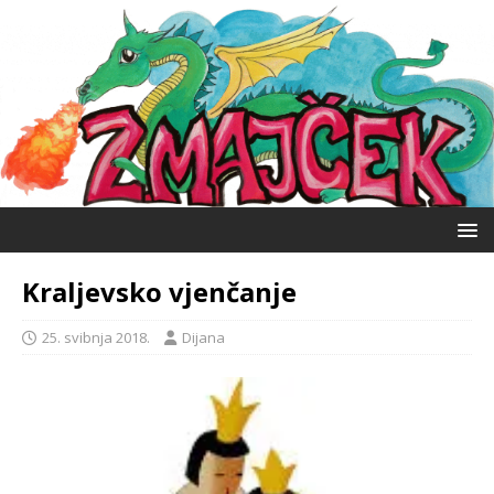
Kraljevsko vjenčanje
25. svibnja 2018.
Dijana