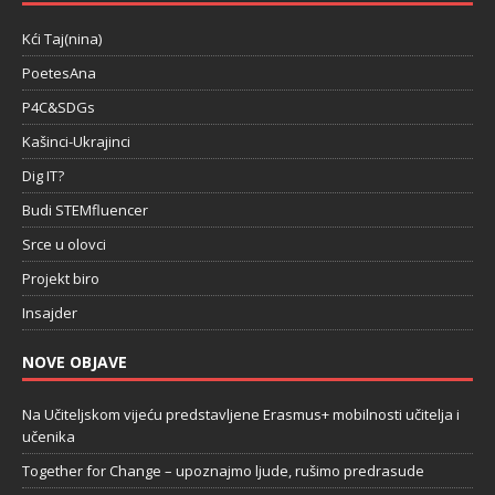
Kći Taj(nina)
PoetesAna
P4C&SDGs
Kašinci-Ukrajinci
Dig IT?
Budi STEMfluencer
Srce u olovci
Projekt biro
Insajder
NOVE OBJAVE
Na Učiteljskom vijeću predstavljene Erasmus+ mobilnosti učitelja i
učenika
Together for Change – upoznajmo ljude, rušimo predrasude