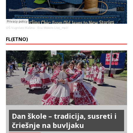
OŠ Vugrovec-Kašina
·
Eco Makers Live_mp3
FL(ETNO)
Dan škole – tradicija, susreti i
čriešnje na buvljaku