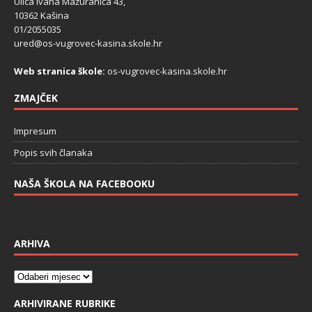
Ulica Ivana Mažuranića 43,
10362 Kašina
01/2055035
ured@os-vugrovec-kasina.skole.hr
Web stranica škole:
os-vugrovec-kasina.skole.hr
ZMAJČEK
Impresum
Popis svih članaka
NAŠA ŠKOLA NA FACEBOOKU
ARHIVA
ARHIVIRANE RUBRIKE