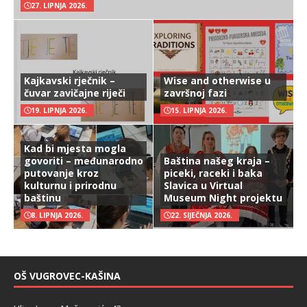
27. LIPNJA 2026.
Kajkavski rječnik –
Wise and otherwise u
čuvar zavičajne riječi
završnoj fazi
19. LIPNJA 2026.
15. LIPNJA 2026.
Kad bi mjesta mogla
govoriti – međunarodno
Baština našeg kraja –
putovanje kroz
piceki, raceki i baka
kulturnu i prirodnu
Slavica u Virtual
baštinu
Museum Night projektu
8. LIPNJA 2026.
22. SIJEČNJA 2026.
OŠ VUGROVEC-KAŠINA