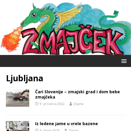
Ljubljana
Čari Slovenije – zmajski grad i dom bebe
zmajčeka
9. prosinca 2022.
Dijana
Iz ledene jame u vrele bazene
9. lipnja 2019.
Dijana