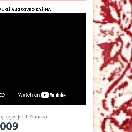
L OŠ VUGROVEC-KAŠINA
oj objavljenih članaka
009