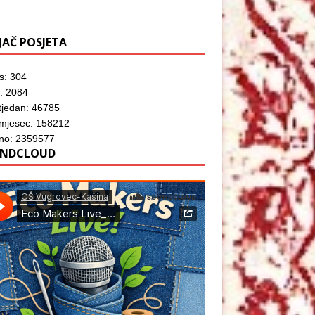
JAČ POSJETA
s: 304
: 2084
tjedan: 46785
 mjesec: 158212
no: 2359577
NDCLOUD