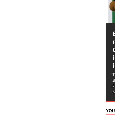
P
G
p
p
t
m
i
p
b
[
P
A
k
„
s
u
s
ž
T
i
s
2
z
YOU