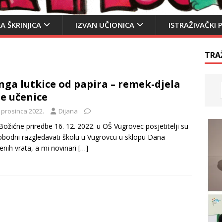
A ŠKRINJICA
IZVAN UČIONICA
ISTRAŽIVAČKI 
TRA
ga lutkice od papira – remek-djela
e učenice
 prosinca 2022.
Dijana
 Božićne priredbe 16. 12. 2022. u OŠ Vugrovec posjetitelji su
slobodni razgledavati školu u Vugrovcu u sklopu Dana
enih vrata, a mi novinari
[…]