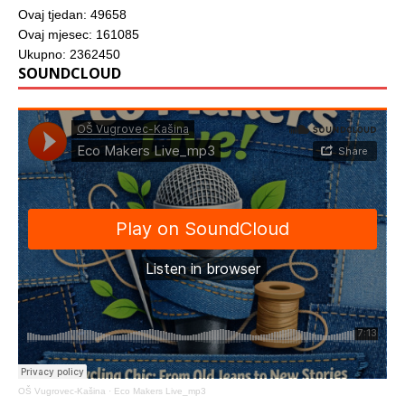
Ovaj tjedan: 49658
Ovaj mjesec: 161085
Ukupno: 2362450
SOUNDCLOUD
OŠ Vugrovec-Kašina
·
Eco Makers Live_mp3