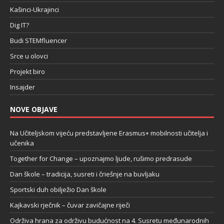
Kašinci-Ukrajinci
Dig IT?
Budi STEMfluencer
Srce u olovci
Projekt biro
Insajder
NOVE OBJAVE
Na Učiteljskom vijeću predstavljene Erasmus+ mobilnosti učitelja i
učenika
Together for Change – upoznajmo ljude, rušimo predrasude
Dan škole – tradicija, susreti i čriešnje na buvljaku
Sportski duh obilježio Dan škole
Kajkavski rječnik – čuvar zavičajne riječi
Održiva hrana za održivu budućnost na 4. Susretu međunarodnih