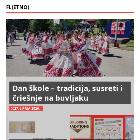
FL(ETNO)
Dan škole – tradicija, susreti i
čriešnje na buvljaku
27. LIPNJA 2026.