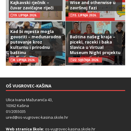
Kajkavski rječnik –
Wise and otherwise u
čuvar zavičajne riječi
završnoj fazi
19. LIPNJA 2026.
15. LIPNJA 2026.
Kad bi mjesta mogla
govoriti – međunarodno
Baština našeg kraja –
putovanje kroz
piceki, raceki i baka
kulturnu i prirodnu
Slavica u Virtual
baštinu
Museum Night projektu
8. LIPNJA 2026.
22. SIJEČNJA 2026.
OŠ VUGROVEC-KAŠINA
Ulica Ivana Mažuranića 43,
10362 Kašina
01/2055035
ured@os-vugrovec-kasina.skole.hr
Web stranica škole:
os-vugrovec-kasina.skole.hr