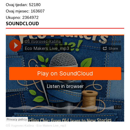
Ovaj tjedan: 52180
Ovaj mjesec: 163607
Ukupno: 2364972
SOUNDCLOUD
OŠ Vugrovec-Kašina
·
Eco Makers Live_mp3