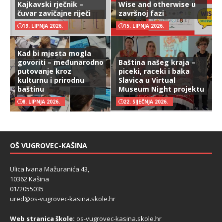
Kajkavski rječnik –
Wise and otherwise u
čuvar zavičajne riječi
završnoj fazi
19. LIPNJA 2026.
15. LIPNJA 2026.
Kad bi mjesta mogla
govoriti – međunarodno
Baština našeg kraja –
putovanje kroz
piceki, raceki i baka
kulturnu i prirodnu
Slavica u Virtual
baštinu
Museum Night projektu
8. LIPNJA 2026.
22. SIJEČNJA 2026.
OŠ VUGROVEC-KAŠINA
Ulica Ivana Mažuranića 43,
10362 Kašina
01/2055035
ured@os-vugrovec-kasina.skole.hr
Web stranica škole:
os-vugrovec-kasina.skole.hr