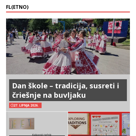
FL(ETNO)
Dan škole – tradicija, susreti i
čriešnje na buvljaku
27. LIPNJA 2026.