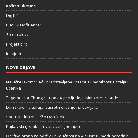
Kašinci-Ukrajinci
Dig IT?
Budi STEMfluencer
Srce u olovci
Projekt biro
Insajder
NOVE OBJAVE
Na Učiteljskom vijeću predstavljene Erasmus+ mobilnosti učitelja i
učenika
Together for Change – upoznajmo ljude, rušimo predrasude
Dan škole – tradicija, susreti i čriešnje na buvljaku
Sportski duh obilježio Dan škole
Kajkavski rječnik – čuvar zavičajne riječi
Održiva hrana za održivu budućnost na 4. Susretu međunarodnih