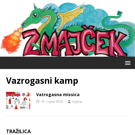
Vazrogasni kamp
Vatrogasna missica
19. rujna 2019.
Dijana
TRAŽILICA