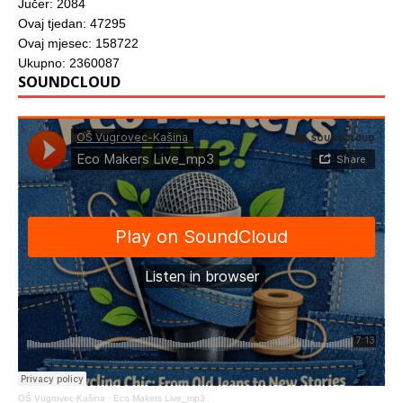
Jučer: 2084
Ovaj tjedan: 47295
Ovaj mjesec: 158722
Ukupno: 2360087
SOUNDCLOUD
OŠ Vugrovec-Kašina
·
Eco Makers Live_mp3