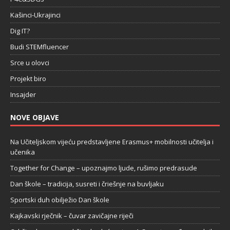
Kašinci-Ukrajinci
Dig IT?
Budi STEMfluencer
Srce u olovci
Projekt biro
Insajder
NOVE OBJAVE
Na Učiteljskom vijeću predstavljene Erasmus+ mobilnosti učitelja i
učenika
Together for Change – upoznajmo ljude, rušimo predrasude
Dan škole – tradicija, susreti i čriešnje na buvljaku
Sportski duh obilježio Dan škole
Kajkavski rječnik – čuvar zavičajne riječi