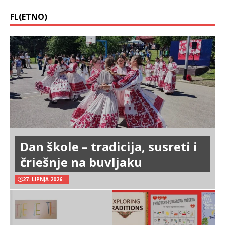
FL(ETNO)
Dan škole – tradicija, susreti i
čriešnje na buvljaku
27. LIPNJA 2026.