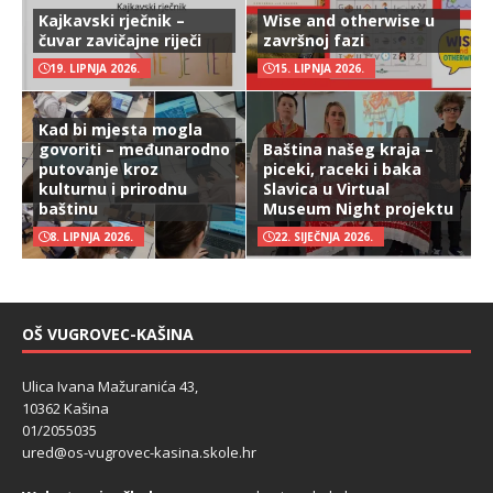
Kajkavski rječnik –
Wise and otherwise u
čuvar zavičajne riječi
završnoj fazi
19. LIPNJA 2026.
15. LIPNJA 2026.
Kad bi mjesta mogla
govoriti – međunarodno
Baština našeg kraja –
putovanje kroz
piceki, raceki i baka
kulturnu i prirodnu
Slavica u Virtual
baštinu
Museum Night projektu
8. LIPNJA 2026.
22. SIJEČNJA 2026.
OŠ VUGROVEC-KAŠINA
Ulica Ivana Mažuranića 43,
10362 Kašina
01/2055035
ured@os-vugrovec-kasina.skole.hr