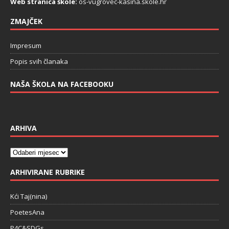
Web stranica škole:
os-vugrovec-kasina.skole.hr
ZMAJČEK
Impresum
Popis svih članaka
NAŠA ŠKOLA NA FACEBOOKU
ARHIVA
ARHIVIRANE RUBRIKE
Kći Taj(nina)
PoetesAna
P4C&SDGs