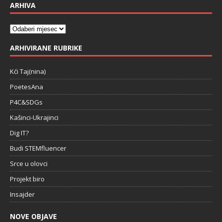
ARHIVA
ARHIVIRANE RUBRIKE
Kći Taj(nina)
PoetesAna
P4C&SDGs
Kašinci-Ukrajinci
Dig IT?
Budi STEMfluencer
Srce u olovci
Projekt biro
Insajder
NOVE OBJAVE