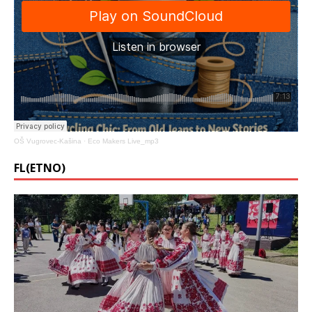
OŠ Vugrovec-Kašina
·
Eco Makers Live_mp3
FL(ETNO)