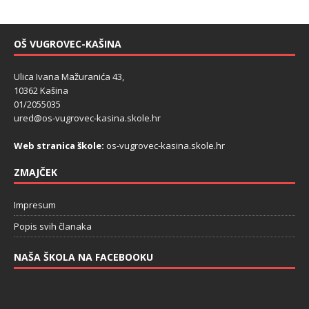
OŠ VUGROVEC-KAŠINA
Ulica Ivana Mažuranića 43,
10362 Kašina
01/2055035
ured@os-vugrovec-kasina.skole.hr
Web stranica škole:
os-vugrovec-kasina.skole.hr
ZMAJČEK
Impresum
Popis svih članaka
NAŠA ŠKOLA NA FACEBOOKU