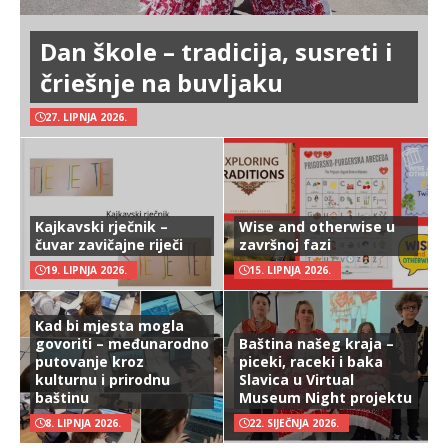
Dan škole – tradicija, susreti i
čriešnje na buvljaku
27. LIPNJA 2026.
Kajkavski rječnik –
Wise and otherwise u
čuvar zavičajne riječi
završnoj fazi
19. LIPNJA 2026.
15. LIPNJA 2026.
Kad bi mjesta mogla
govoriti – međunarodno
Baština našeg kraja –
putovanje kroz
piceki, raceki i baka
kulturnu i prirodnu
Slavica u Virtual
baštinu
Museum Night projektu
8. LIPNJA 2026.
22. SIJEČNJA 2026.