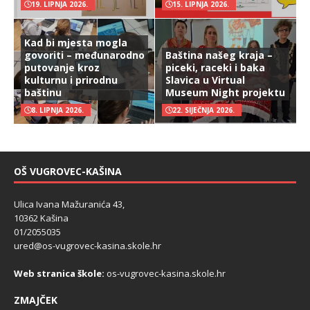
19. LIPNJA 2026.
15. LIPNJA 2026.
Kad bi mjesta mogla
govoriti – međunarodno
Baština našeg kraja –
putovanje kroz
piceki, raceki i baka
kulturnu i prirodnu
Slavica u Virtual
baštinu
Museum Night projektu
8. LIPNJA 2026.
22. SIJEČNJA 2026.
OŠ VUGROVEC-KAŠINA
Ulica Ivana Mažuranića 43,
10362 Kašina
01/2055035
ured@os-vugrovec-kasina.skole.hr
Web stranica škole:
os-vugrovec-kasina.skole.hr
ZMAJČEK