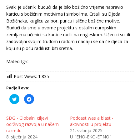
Svaki je učenik budući da je bilo božićno vrijeme napravio
karticu s božićnim motivima i simbolima. Crtali su Djeda
Božićnaka, kuglicu za bor, puricu i slične božićne motive.
Budući da smo u ovome projektu s ostalim europskim
zemljama učenici su kartice radili na engleskom. Učenici su ili
zadovoljni svojim trudom i radom i nadaju se da će djeca za
koju su ploču radili isti biti sretna.
Mateo Igrc
Post Views:
1.835
Podjeli ovo:
P
K
o
l
d
i
i
k
j
o
e
m
SDG - Globalni ciljevi
Podcast was a blast -
l
p
održivog razvoja u našem
aktivnosti u projektu
i
o
n
d
razredu
21. svibnja 2025.
a
i
T
j
8. siječnja 2024.
U "EHO-EKO-ETNO"
w
e