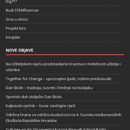
Dig IT?
Budi STEMfluencer
Srce u olovci
Projekt biro
Insajder
NOVE OBJAVE
Na Učiteljskom vijeću predstavljene Erasmus+ mobilnosti učitelja i
učenika
Together for Change – upoznajmo ljude, rušimo predrasude
Dan škole – tradicija, susreti i čriešnje na buvljaku
Sportski duh obilježio Dan škole
Kajkavski rječnik – čuvar zavičajne riječi
Održiva hrana za održivu budućnost na 4. Susretu međunarodnih
Ekoškola Republike Hrvatske
Cultures on Air: Discovering Europe through School Radio