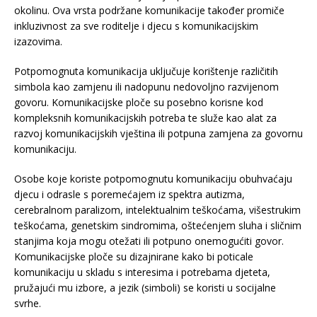
okolinu. Ova vrsta podržane komunikacije također promiče
inkluzivnost za sve roditelje i djecu s komunikacijskim
izazovima.
Potpomognuta komunikacija uključuje korištenje različitih
simbola kao zamjenu ili nadopunu nedovoljno razvijenom
govoru. Komunikacijske ploče su posebno korisne kod
kompleksnih komunikacijskih potreba te služe kao alat za
razvoj komunikacijskih vještina ili potpuna zamjena za govornu
komunikaciju.
Osobe koje koriste potpomognutu komunikaciju obuhvaćaju
djecu i odrasle s poremećajem iz spektra autizma,
cerebralnom paralizom, intelektualnim teškoćama, višestrukim
teškoćama, genetskim sindromima, oštećenjem sluha i sličnim
stanjima koja mogu otežati ili potpuno onemogućiti govor.
Komunikacijske ploče su dizajnirane kako bi poticale
komunikaciju u skladu s interesima i potrebama djeteta,
pružajući mu izbore, a jezik (simboli) se koristi u socijalne
svrhe.