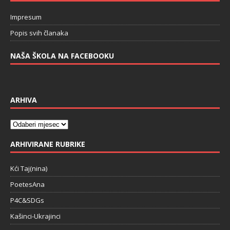
Impresum
Popis svih članaka
NAŠA ŠKOLA NA FACEBOOKU
ARHIVA
ARHIVIRANE RUBRIKE
Kći Taj(nina)
PoetesAna
P4C&SDGs
Kašinci-Ukrajinci