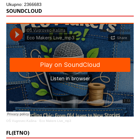
Ukupno: 2366683
SOUNDCLOUD
OŠ Vugrovec-Kašina
·
Eco Makers Live_mp3
FL(ETNO)