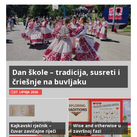
Dan škole – tradicija, susreti i
čriešnje na buvljaku
27. LIPNJA 2026.
Kajkavski rječnik –
Wise and otherwise u
čuvar zavičajne riječi
završnoj fazi