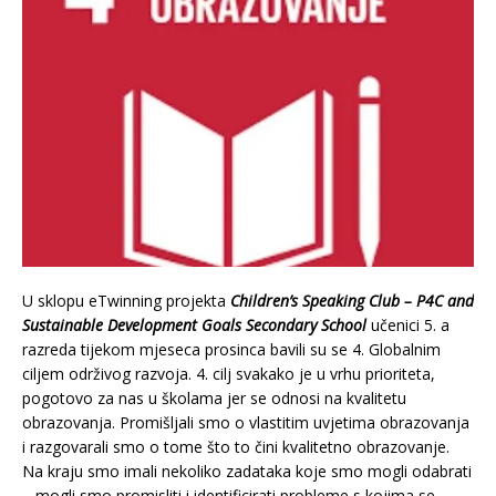
U sklopu eTwinning projekta
Children’s Speaking Club – P4C and
Sustainable Development Goals Secondary School
učenici 5. a
razreda tijekom mjeseca prosinca bavili su se 4. Globalnim
ciljem održivog razvoja. 4. cilj svakako je u vrhu prioriteta,
pogotovo za nas u školama jer se odnosi na kvalitetu
obrazovanja. Promišljali smo o vlastitim uvjetima obrazovanja
i razgovarali smo o tome što to čini kvalitetno obrazovanje.
Na kraju smo imali nekoliko zadataka koje smo mogli odabrati
– mogli smo promisliti i identificirati probleme s kojima se