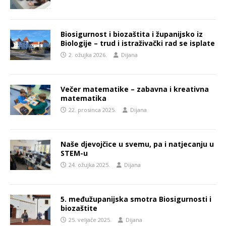
Biosigurnost i biozaštita i županijsko iz
Biologije – trud i istraživački rad se isplate
2. ožujka 2026.
Dijana
Večer matematike – zabavna i kreativna
matematika
22. prosinca 2025.
Dijana
Naše djevojčice u svemu, pa i natjecanju u
STEM-u
24. ožujka 2025.
Dijana
5. međužupanijska smotra Biosigurnosti i
biozaštite
25. veljače 2025.
Dijana