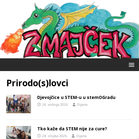
Prirodo(s)lovci
Djevojčice u STEM-u u stemOGradu
26. svibnja 2026.
Dijana
Tko kaže da STEM nije za cure?
24. ožujka 2026.
Dijana