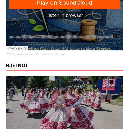
OŠ Vugrovec-Kašina
·
Eco Makers Live_mp3
FL(ETNO)