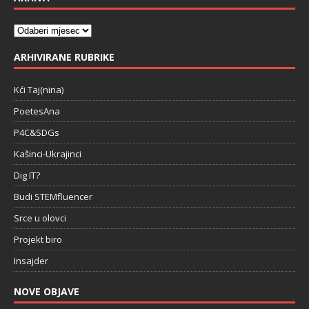
ARHIVIRANE RUBRIKE
Kći Taj(nina)
PoetesAna
P4C&SDGs
Kašinci-Ukrajinci
Dig IT?
Budi STEMfluencer
Srce u olovci
Projekt biro
Insajder
NOVE OBJAVE