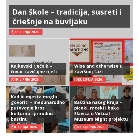
Dan škole – tradicija, susreti i
čriešnje na buvljaku
27. LIPNJA 2026.
Kajkavski rječnik –
Wise and otherwise u
čuvar zavičajne riječi
završnoj fazi
19. LIPNJA 2026.
15. LIPNJA 2026.
Kad bi mjesta mogla
govoriti – međunarodno
Baština našeg kraja –
putovanje kroz
piceki, raceki i baka
kulturnu i prirodnu
Slavica u Virtual
baštinu
Museum Night projektu
8. LIPNJA 2026.
22. SIJEČNJA 2026.