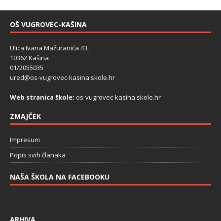
OŠ VUGROVEC-KAŠINA
Ulica Ivana Mažuranića 43,
10362 Kašina
01/2055035
ured@os-vugrovec-kasina.skole.hr
Web stranica škole:
os-vugrovec-kasina.skole.hr
ZMAJČEK
Impresum
Popis svih članaka
NAŠA ŠKOLA NA FACEBOOKU
ARHIVA