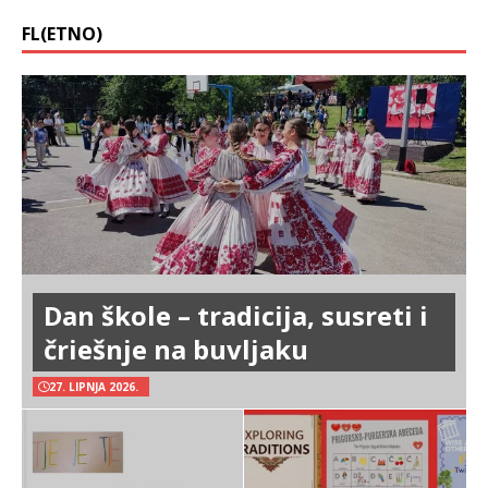
FL(ETNO)
Dan škole – tradicija, susreti i
čriešnje na buvljaku
27. LIPNJA 2026.