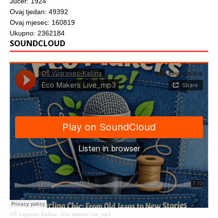
Jučer: 1924
Ovaj tjedan: 49392
Ovaj mjesec: 160819
Ukupno: 2362184
SOUNDCLOUD
OŠ Vugrovec-Kašina
·
Eco Makers Live_mp3