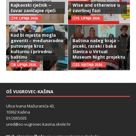
Kajkavski rječnik –
Wise and otherwise u
čuvar zavičajne riječi
završnoj fazi
19. LIPNJA 2026.
15. LIPNJA 2026.
Kad bi mjesta mogla
govoriti – međunarodno
Baština našeg kraja –
putovanje kroz
piceki, raceki i baka
kulturnu i prirodnu
Slavica u Virtual
baštinu
Museum Night projektu
8. LIPNJA 2026.
22. SIJEČNJA 2026.
OŠ VUGROVEC-KAŠINA
Ulica Ivana Mažuranića 43,
10362 Kašina
01/2055035
ured@os-vugrovec-kasina.skole.hr