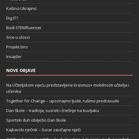
Kašinci-Ukrajinci
Dig IT?
Budi STEMfluencer
Srce u olovci
Projekt biro
Insajder
NOVE OBJAVE
Na Učiteljskom vijeću predstavljene Erasmus+ mobilnosti učitelja i
učenika
Together for Change – upoznajmo ljude, rušimo predrasude
Dan škole – tradicija, susreti i čriešnje na buvljaku
Sportski duh obilježio Dan škole
Kajkavski rječnik – čuvar zavičajne riječi