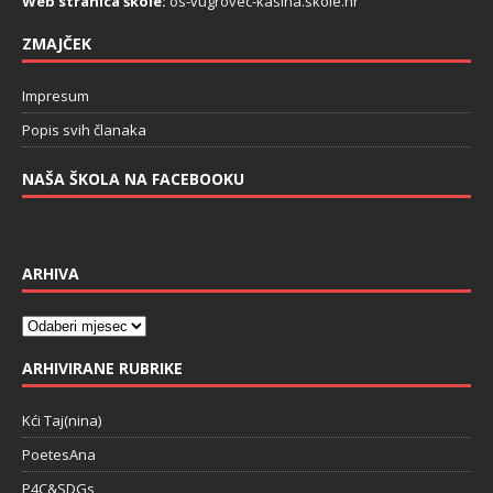
Web stranica škole:
os-vugrovec-kasina.skole.hr
ZMAJČEK
Impresum
Popis svih članaka
NAŠA ŠKOLA NA FACEBOOKU
ARHIVA
ARHIVIRANE RUBRIKE
Kći Taj(nina)
PoetesAna
P4C&SDGs