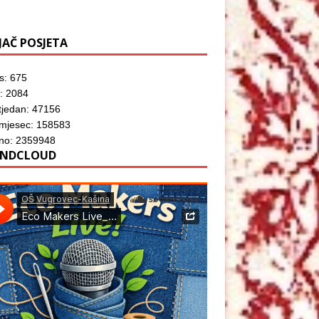
JAČ POSJETA
s: 675
: 2084
tjedan: 47156
 mjesec: 158583
no: 2359948
NDCLOUD