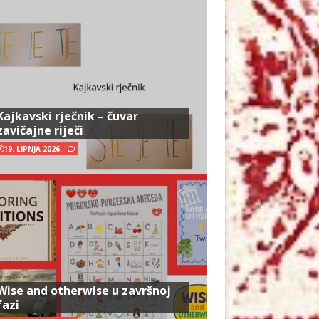
Kajkavski rječnik – čuvar
zavičajne riječi
19. LIPNJA 2026.
Wise and otherwise u završnoj
fazi