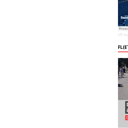
OŠ Vug
FL(