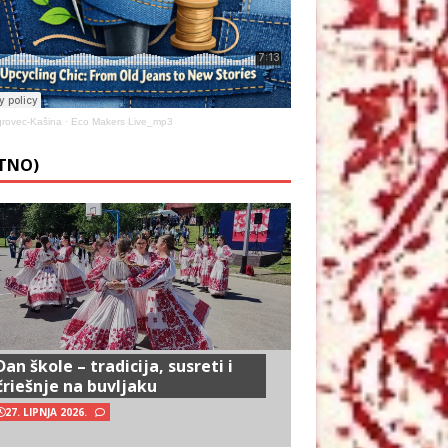
rovec-Kašina
·
Eco Makers Live_mp3
ETNO)
Dan škole – tradicija, susreti i
čriešnje na buvljaku
27. LIPNJA 2026.