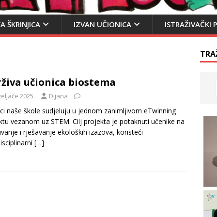
A ŠKRINJICA
IZVAN UČIONICA
ISTRAŽIVAČKI 
TRA
živa učionica biostema
veljače 2025.
Dijana
ci naše škole sudjeluju u jednom zanimljivom eTwinning
ktu vezanom uz STEM. Cilj projekta je potaknuti učenike na
živanje i rješavanje ekoloških izazova, koristeći
isciplinarni
[…]