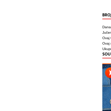
BRO
Dana
Jučer
Ovaj 
Ovaj
Ukup
SOU