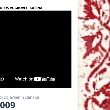
L OŠ VUGROVEC-KAŠINA
oj objavljenih članaka
009