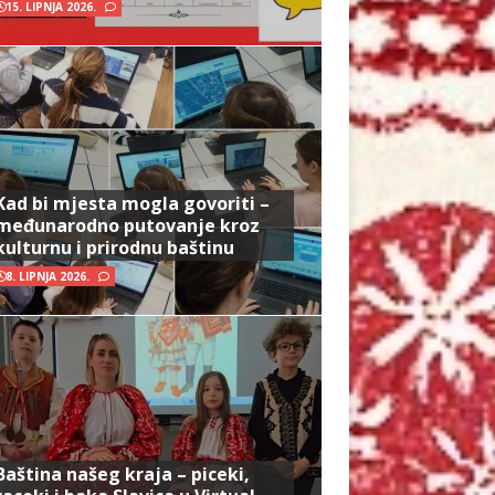
15. LIPNJA 2026.
Kad bi mjesta mogla govoriti –
međunarodno putovanje kroz
kulturnu i prirodnu baštinu
8. LIPNJA 2026.
Baština našeg kraja – piceki,