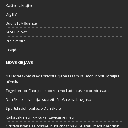
Kašinci-Ukrajinci
Dig IT?
Budi STEMfluencer
Srce u olovci
Projekt biro
Insajder
NOVE OBJAVE
Na Učiteljskom vijeću predstavljene Erasmus+ mobilnosti učitelja i
učenika
Together for Change – upoznajmo ljude, rušimo predrasude
Dan škole – tradicija, susreti i čriešnje na buvljaku
Sportski duh obilježio Dan škole
Kajkavski rječnik – čuvar zavičajne riječi
Održiva hrana za održivu budućnost na 4. Susretu međunarodnih