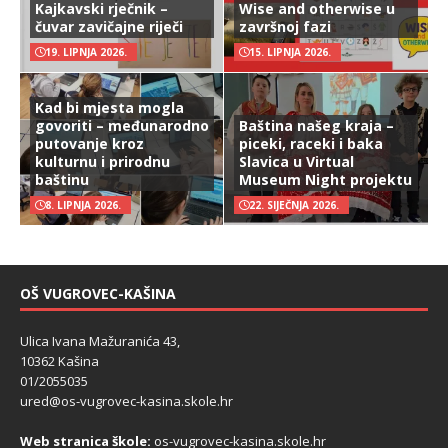
Kajkavski rječnik –
Wise and otherwise u
čuvar zavičajne riječi
završnoj fazi
19. LIPNJA 2026.
15. LIPNJA 2026.
Kad bi mjesta mogla
govoriti – međunarodno
Baština našeg kraja –
putovanje kroz
piceki, raceki i baka
kulturnu i prirodnu
Slavica u Virtual
baštinu
Museum Night projektu
8. LIPNJA 2026.
22. SIJEČNJA 2026.
OŠ VUGROVEC-KAŠINA
Ulica Ivana Mažuranića 43,
10362 Kašina
01/2055035
ured@os-vugrovec-kasina.skole.hr
Web stranica škole:
os-vugrovec-kasina.skole.hr