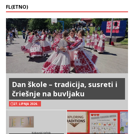
FL(ETNO)
Dan škole – tradicija, susreti i
čriešnje na buvljaku
27. LIPNJA 2026.