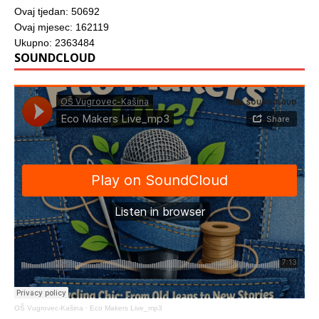
Ovaj tjedan: 50692
Ovaj mjesec: 162119
Ukupno: 2363484
SOUNDCLOUD
OŠ Vugrovec-Kašina
·
Eco Makers Live_mp3