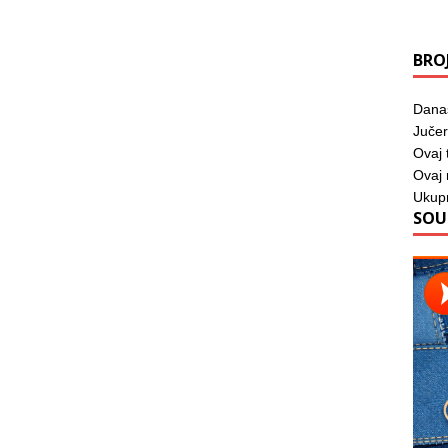
BRO
Dana
Jučer
Ovaj 
Ovaj
Ukup
SOU