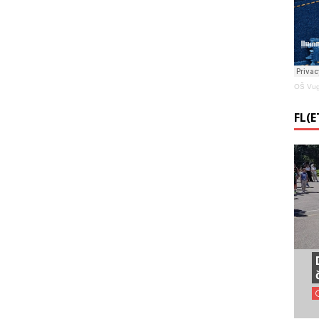
OŠ Vug
FL(