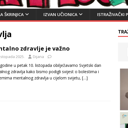
A ŠKRINJICA
IZVAN UČIONICA
ISTRAŽIVAČKI 
lja
TRA
talno zdravlje je važno
listopada 2025.
Dijana
 godine u petak 10. listopada obilježavamo Svjetski dan
lnog zdravlja kako bismo podigli svijest o bolestima i
emima mentalnog zdravlja u cijelom svijetu,
[…]