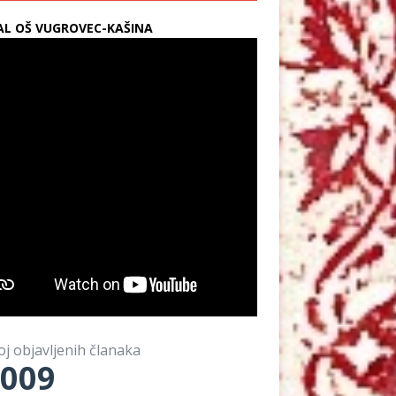
L OŠ VUGROVEC-KAŠINA
oj objavljenih članaka
009