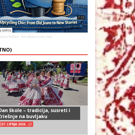
rovec-Kašina
·
Eco Makers Live_mp3
ETNO)
Dan škole – tradicija, susreti i
čriešnje na buvljaku
27. LIPNJA 2026.