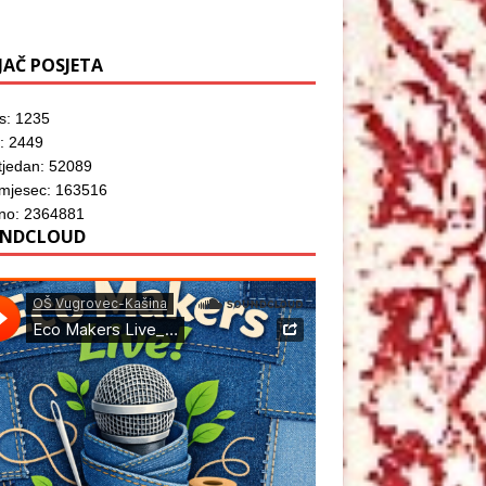
JAČ POSJETA
s: 1235
: 2449
tjedan: 52089
 mjesec: 163516
no: 2364881
NDCLOUD