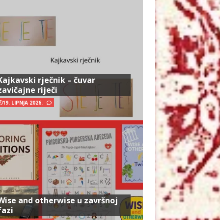
Kajkavski rječnik – čuvar
zavičajne riječi
19. LIPNJA 2026.
Wise and otherwise u završnoj
fazi