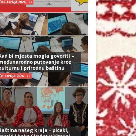
15. LIPNJA 2026.
Kad bi mjesta mogla govoriti –
međunarodno putovanje kroz
kulturnu i prirodnu baštinu
8. LIPNJA 2026.
Baština našeg kraja – piceki,