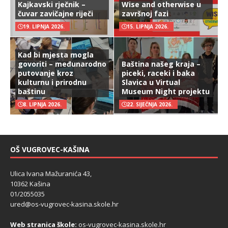
Kajkavski rječnik –
Wise and otherwise u
čuvar zavičajne riječi
završnoj fazi
19. LIPNJA 2026.
15. LIPNJA 2026.
Kad bi mjesta mogla
govoriti – međunarodno
Baština našeg kraja –
putovanje kroz
piceki, raceki i baka
kulturnu i prirodnu
Slavica u Virtual
baštinu
Museum Night projektu
8. LIPNJA 2026.
22. SIJEČNJA 2026.
OŠ VUGROVEC-KAŠINA
Ulica Ivana Mažuranića 43,
10362 Kašina
01/2055035
ured@os-vugrovec-kasina.skole.hr
Web stranica škole:
os-vugrovec-kasina.skole.hr