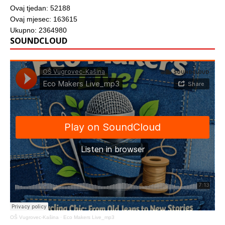
Ovaj tjedan: 52188
Ovaj mjesec: 163615
Ukupno: 2364980
SOUNDCLOUD
OŠ Vugrovec-Kašina
·
Eco Makers Live_mp3