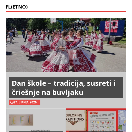
FL(ETNO)
Dan škole – tradicija, susreti i
čriešnje na buvljaku
27. LIPNJA 2026.