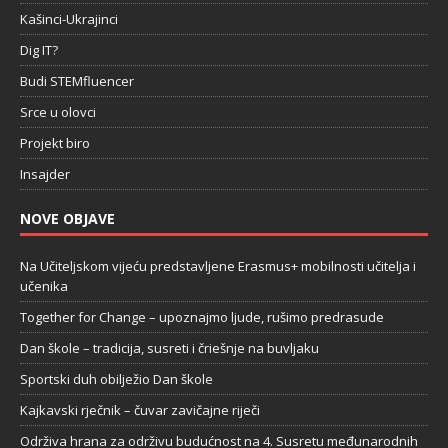
Kašinci-Ukrajinci
Dig IT?
Budi STEMfluencer
Srce u olovci
Projekt biro
Insajder
NOVE OBJAVE
Na Učiteljskom vijeću predstavljene Erasmus+ mobilnosti učitelja i
učenika
Together for Change – upoznajmo ljude, rušimo predrasude
Dan škole – tradicija, susreti i čriešnje na buvljaku
Sportski duh obilježio Dan škole
Kajkavski rječnik – čuvar zavičajne riječi
Održiva hrana za održivu budućnost na 4. Susretu međunarodnih