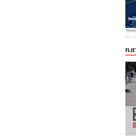
OŠ Vug
FL(