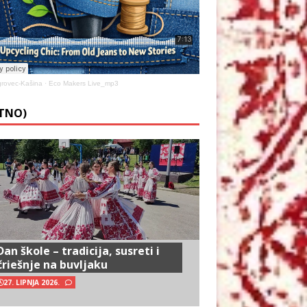
rovec-Kašina
·
Eco Makers Live_mp3
ETNO)
Dan škole – tradicija, susreti i
čriešnje na buvljaku
27. LIPNJA 2026.