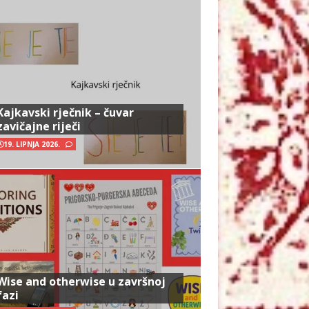
Kajkavski rječnik – čuvar
zavičajne riječi
19. LIPNJA 2026.
Wise and otherwise u završnoj
fazi