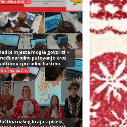
15. LIPNJA 2026.
Kad bi mjesta mogla govoriti –
međunarodno putovanje kroz
kulturnu i prirodnu baštinu
8. LIPNJA 2026.
Baština našeg kraja – piceki,