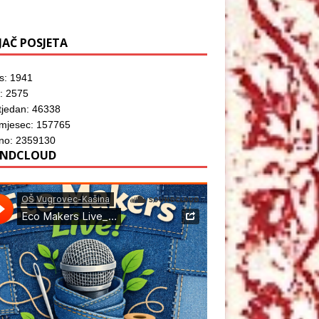
JAČ POSJETA
s: 1941
: 2575
tjedan: 46338
 mjesec: 157765
no: 2359130
NDCLOUD