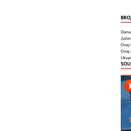
BRO
Dana
Jučer
Ovaj 
Ovaj
Ukup
SOU