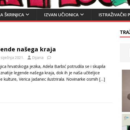
A ŠKRINJICA
IZVAN UČIONICA
ISTRAŽIVAČKI 
TRA
ende našega kraja
 siječnja 2021.
Dijana
ljica hrvatskoga jezika, Adela Barbić potrudila se i skupila
znatije legende našega kraja, dok ih je naša učiteljice
ne kulture, Verica Jadanec ilustrirala. Novinarke osmih
[…]