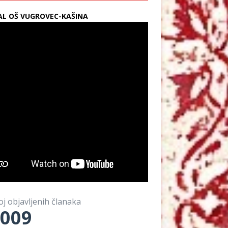
L OŠ VUGROVEC-KAŠINA
oj objavljenih članaka
009