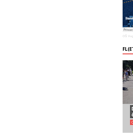
OŠ Vug
FL(