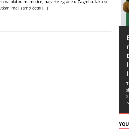
en na platou mamutice, najveće zgrade u Zagrebu. Iako su
lutkari imali samo četiri
[…]
P
G
p
p
t
m
i
p
b
[
P
A
k
„
s
u
s
ž
T
i
s
2
z
YOU