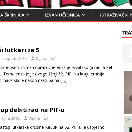
A ŠKRINJICA
IZVAN UČIONICA
ISTRAŽIVAČKI 
TRA
i lutkari za 5
 listopada 2019.
Dijana
imo vam snimku obrazovne emisije Hrvatskoga radija Pet
t. Tema emisije je ovogodišnji 52. PIF. Na kraju emisije
ci naše škole nakon nastupa na
[…]
up debitirao na PIF-u
 rujna 2019.
Dijana
nastup lutkarske družine KaLuP na 52. PIF-u je uspješno