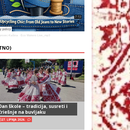
rovec-Kašina
·
Eco Makers Live_mp3
ETNO)
Dan škole – tradicija, susreti i
čriešnje na buvljaku
27. LIPNJA 2026.