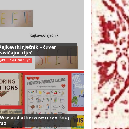
Kajkavski rječnik – čuvar
zavičajne riječi
19. LIPNJA 2026.
Wise and otherwise u završnoj
fazi