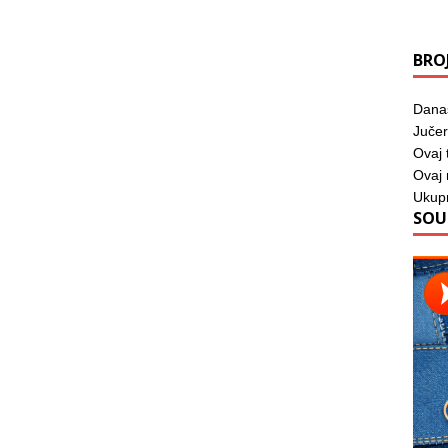
BRO
Dana
Jučer
Ovaj 
Ovaj
Ukup
SOU