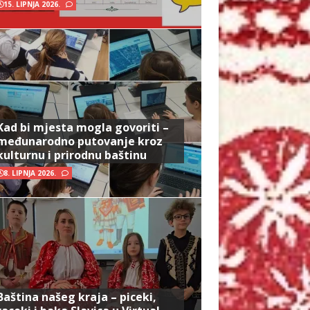
15. LIPNJA 2026.
Kad bi mjesta mogla govoriti –
međunarodno putovanje kroz
kulturnu i prirodnu baštinu
8. LIPNJA 2026.
Baština našeg kraja – piceki,