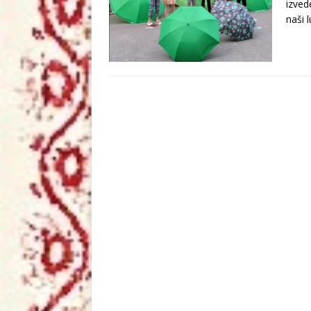
izved
naši 