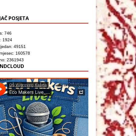
JAČ POSJETA
s: 746
: 1924
tjedan: 49151
 mjesec: 160578
no: 2361943
NDCLOUD