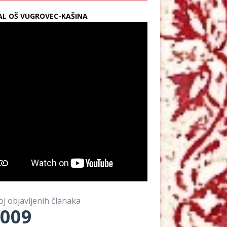
L OŠ VUGROVEC-KAŠINA
oj objavljenih članaka
009