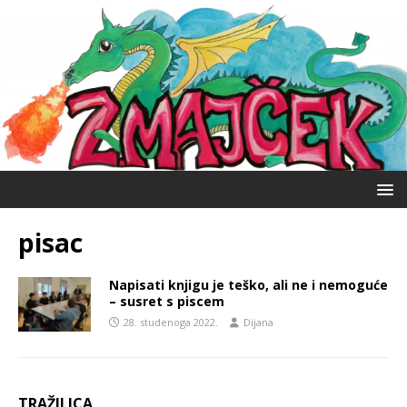
pisac
Napisati knjigu je teško, ali ne i nemoguće
– susret s piscem
28. studenoga 2022.
Dijana
TRAŽILICA