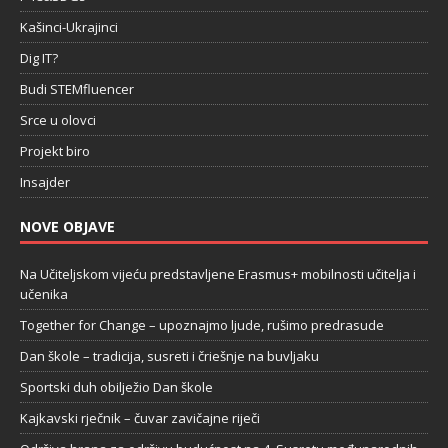
Kašinci-Ukrajinci
Dig IT?
Budi STEMfluencer
Srce u olovci
Projekt biro
Insajder
NOVE OBJAVE
Na Učiteljskom vijeću predstavljene Erasmus+ mobilnosti učitelja i
učenika
Together for Change – upoznajmo ljude, rušimo predrasude
Dan škole – tradicija, susreti i čriešnje na buvljaku
Sportski duh obilježio Dan škole
Kajkavski rječnik – čuvar zavičajne riječi