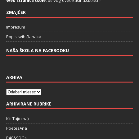
Web stranica škole:
os-vugrovec-kasina.skole.hr
ZMAJČEK
Impresum
Popis svih članaka
NAŠA ŠKOLA NA FACEBOOKU
ARHIVA
ARHIVIRANE RUBRIKE
Kći Taj(nina)
PoetesAna
P4C&SDGs