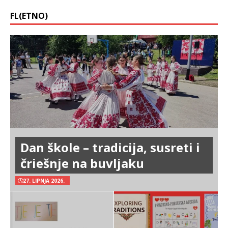
FL(ETNO)
Dan škole – tradicija, susreti i
čriešnje na buvljaku
27. LIPNJA 2026.