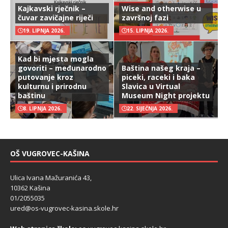
Kajkavski rječnik –
Wise and otherwise u
čuvar zavičajne riječi
završnoj fazi
19. LIPNJA 2026.
15. LIPNJA 2026.
Kad bi mjesta mogla
govoriti – međunarodno
Baština našeg kraja –
putovanje kroz
piceki, raceki i baka
kulturnu i prirodnu
Slavica u Virtual
baštinu
Museum Night projektu
8. LIPNJA 2026.
22. SIJEČNJA 2026.
OŠ VUGROVEC-KAŠINA
Ulica Ivana Mažuranića 43,
10362 Kašina
01/2055035
ured@os-vugrovec-kasina.skole.hr