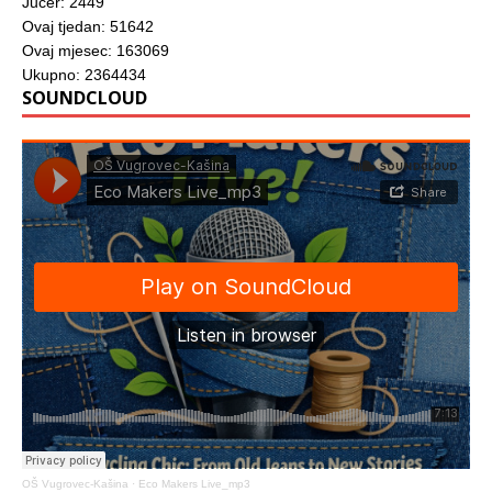
Jučer: 2449
Ovaj tjedan: 51642
Ovaj mjesec: 163069
Ukupno: 2364434
SOUNDCLOUD
OŠ Vugrovec-Kašina
·
Eco Makers Live_mp3