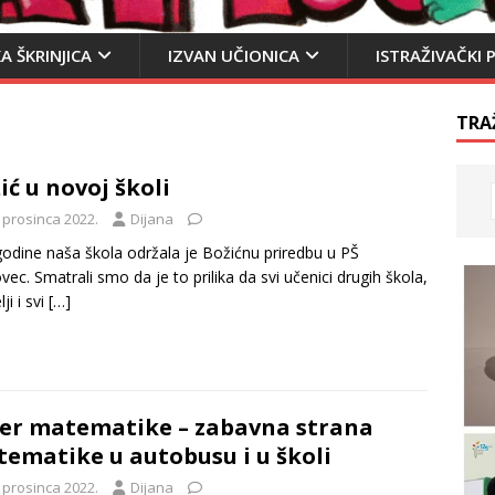
A ŠKRINJICA
IZVAN UČIONICA
ISTRAŽIVAČKI 
TRA
ić u novoj školi
 prosinca 2022.
Dijana
odine naša škola održala je Božićnu priredbu u PŠ
vec. Smatrali smo da je to prilika da svi učenici drugih škola,
lji i svi
[…]
er matematike – zabavna strana
ematike u autobusu i u školi
 prosinca 2022.
Dijana