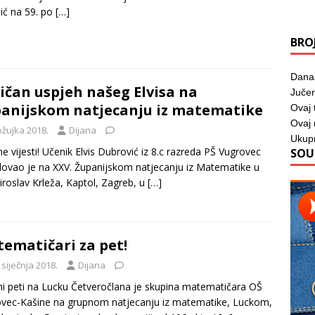
ić na 59. po
[…]
BRO
Dana
ičan uspjeh našeg Elvisa na
Jučer
anijskom natjecanju iz matematike
Ovaj 
Ovaj
ožujka 2018.
Dijana
Ukup
ne vijesti! Učenik Elvis Dubrović iz 8.c razreda PŠ Vugrovec
SOU
lovao je na XXV. Županijskom natjecanju iz Matematike u
roslav Krleža, Kaptol, Zagreb, u
[…]
ematičari za pet!
 siječnja 2018.
Dijana
ni peti na Lucku Četveročlana je skupina matematičara OŠ
vec-Kašine na grupnom natjecanju iz matematike, Luckom,