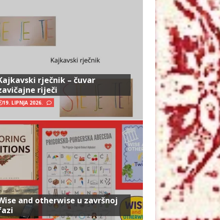
Kajkavski rječnik – čuvar
zavičajne riječi
19. LIPNJA 2026.
Wise and otherwise u završnoj
fazi