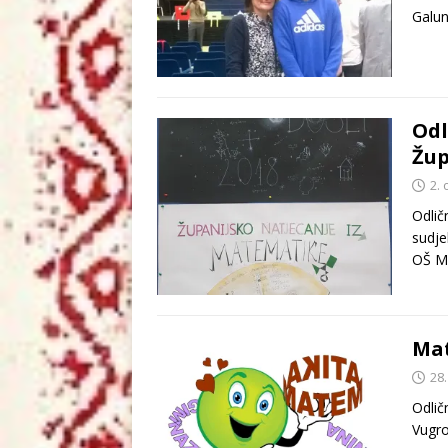
Galun
Odl
Žup
2. 
Odlič
sudje
OŠ Mi
Mat
28.
Odlič
Vugro