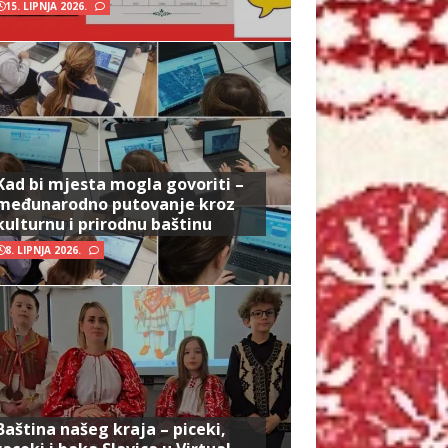
15. LIPNJA 2026.
Kad bi mjesta mogla govoriti –
međunarodno putovanje kroz
kulturnu i prirodnu baštinu
8. LIPNJA 2026.
Baština našeg kraja – piceki,