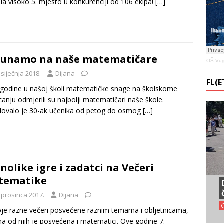
la visoko 5. mjesto u konkurenciji od 106 ekipa!
[…]
čunamo na naše matematičare
OŠ Vug
 siječnja 2018.
Dijana
FL(
 godine u našoj školi matematičke snage na školskome
canju odmjerili su najbolji matematičari naše škole.
lovalo je 30-ak učenika od petog do osmog
[…]
nolike igre i zadatci na Večeri
tematike
 prosinca 2017.
Dijana
je razne večeri posvećene raznim temama i obljetnicama,
na od njih je posvećena i matematici. Ove godine 7.