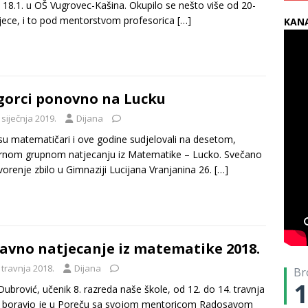
 18.1. u OŠ Vugrovec-Kašina. Okupilo se nešto više od 20-
jece, i to pod mentorstvom profesorica
[…]
KANA
gorci ponovno na Lucku
 siječnja 2019.
Dijana
su matematičari i ove godine sudjelovali na desetom,
arnom grupnom natjecanju iz Matematike – Lucko. Svečano
vorenje zbilo u Gimnaziji Lucijana Vranjanina 26.
[…]
avno natjecanje iz matematike 2018.
 travnja 2018.
Dijana
Br
1
 Dubrović, učenik 8. razreda naše škole, od 12. do 14. travnja
. boravio je u Poreču sa svojom mentoricom Radosavom