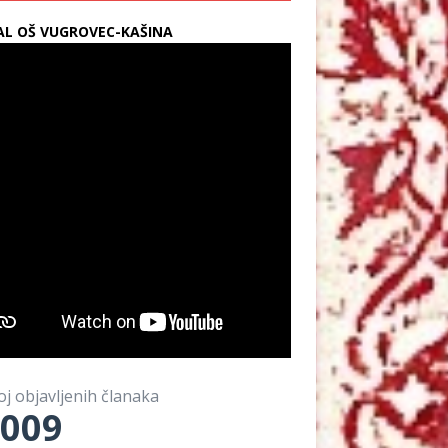
L OŠ VUGROVEC-KAŠINA
oj objavljenih članaka
009