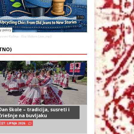
rovec-Kašina
·
Eco Makers Live_mp3
ETNO)
Dan škole – tradicija, susreti i
čriešnje na buvljaku
27. LIPNJA 2026.