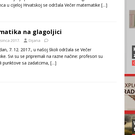
nca u cijeloj Hrvatskoj se održala Večer matematike
[…]
atika na glagoljici
osinca 2017.
Dijana
edan, 7. 12. 2017., u našoj školi održala se Večer
e. Svi su se pripremali na razne načine: profesori su
li punktove sa zadatcima,
[…]