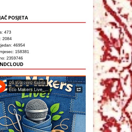
JAČ POSJETA
s: 473
: 2084
tjedan: 46954
 mjesec: 158381
no: 2359746
NDCLOUD