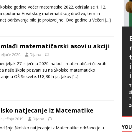
kolske godine Večer matematike 2022. održala se 1. 12.
a uputama Hrvatskog matematičkog društva, termin
eme) održavanja bilo je proizvoljno. Ove godine u Večeri
[…]
P
G
p
p
mlađi matematičarski asovi u akciji
t
m
i
veljače 2020.
Dijana
p
b
[
edjeljak 27. siječnja 2020. najbolji matematičari četvrtih
P
A
da naše škole pozvani su na Školsko matematičko
k
„
canje u OŠ Sesvete. U 8,30 h ja, Jakov
[…]
s
u
s
ž
T
i
s
2
z
lsko natjecanje iz Matematike
 siječnja 2019.
Dijana
YOU
dišnje školsko natjecanje iz Matematike održano je u