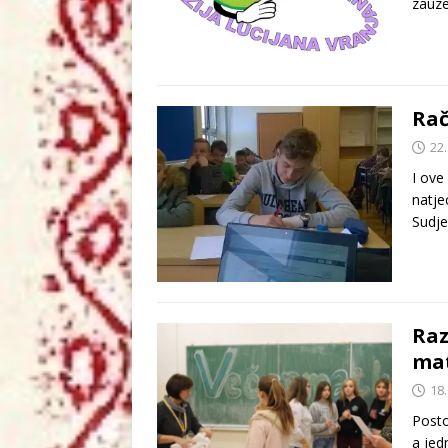
zauze
Ra
22.
I ove
natje
Sudje
Raz
ma
18.
Posto
a jed