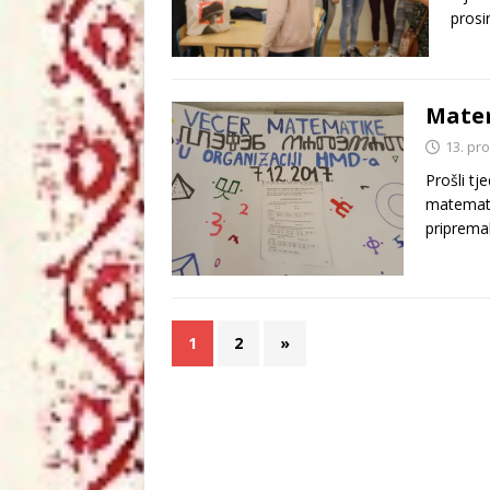
prosi
Matem
13. pr
Prošli tj
matematik
priprema
1
2
»