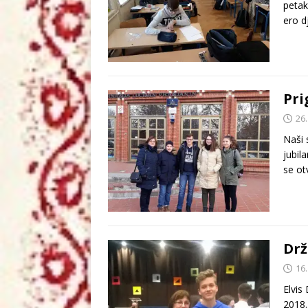
petak
ero d
Pri
26.
Naši 
jubil
se ot
Drž
16.
Elvis
2018