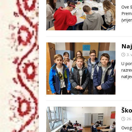
Ove š
Prem
(vrij
Naj
3. 
U pon
razre
natje
Ško
26.
Ovogo