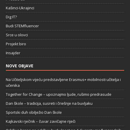
Kašinci-Ukrajinci
Dig IT?
Budi STEMfluencer
Srce u olovci
Projekt biro
Insajder
NOVE OBJAVE
Na Učiteljskom vijeću predstavljene Erasmus+ mobilnosti učitelja i
učenika
Together for Change – upoznajmo ljude, rušimo predrasude
Dan škole – tradicija, susreti i čriešnje na buvljaku
Sportski duh obilježio Dan škole
Kajkavski rječnik – čuvar zavičajne riječi