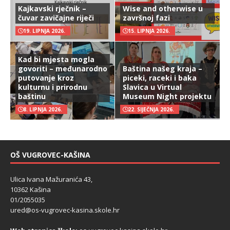
Kajkavski rječnik –
Wise and otherwise u
čuvar zavičajne riječi
završnoj fazi
19. LIPNJA 2026.
15. LIPNJA 2026.
Kad bi mjesta mogla
govoriti – međunarodno
Baština našeg kraja –
putovanje kroz
piceki, raceki i baka
kulturnu i prirodnu
Slavica u Virtual
baštinu
Museum Night projektu
8. LIPNJA 2026.
22. SIJEČNJA 2026.
OŠ VUGROVEC-KAŠINA
Ulica Ivana Mažuranića 43,
10362 Kašina
01/2055035
ured@os-vugrovec-kasina.skole.hr