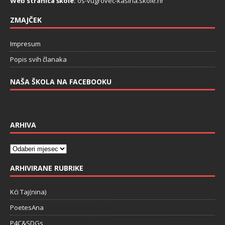
Web stranica škole:
os-vugrovec-kasina.skole.hr
ZMAJČEK
Impresum
Popis svih članaka
NAŠA ŠKOLA NA FACEBOOKU
ARHIVA
ARHIVIRANE RUBRIKE
Kći Taj(nina)
PoetesAna
P4C&SDGs