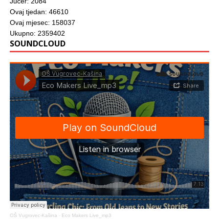
Jučer: 2084
Ovaj tjedan: 46610
Ovaj mjesec: 158037
Ukupno: 2359402
SOUNDCLOUD
OŠ Vugrovec-Kašina
·
Eco Makers Live_mp3