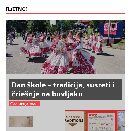
FL(ETNO)
Dan škole – tradicija, susreti i
čriešnje na buvljaku
27. LIPNJA 2026.