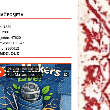
JAČ POSJETA
s: 1339
: 2084
tjedan: 47820
 mjesec: 159247
no: 2360612
NDCLOUD