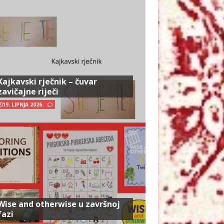
Kajkavski rječnik – čuvar
zavičajne riječi
19. LIPNJA 2026.
Wise and otherwise u završnoj
fazi