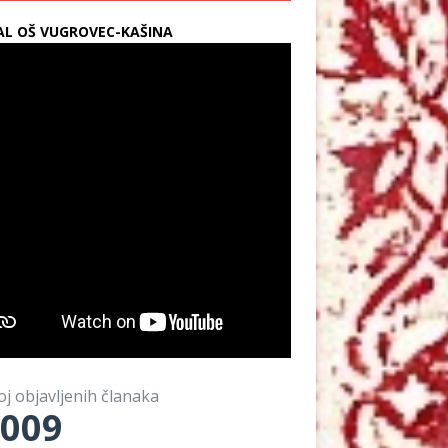
L OŠ VUGROVEC-KAŠINA
oj objavljenih članaka
009