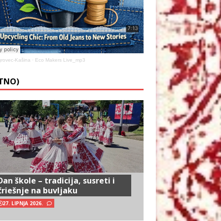
rovec-Kašina
·
Eco Makers Live_mp3
ETNO)
Dan škole – tradicija, susreti i
čriešnje na buvljaku
27. LIPNJA 2026.