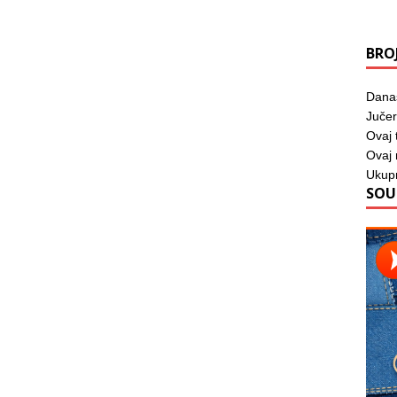
BRO
Dana
Jučer
Ovaj 
Ovaj
Ukup
SOU