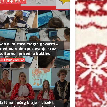
15. LIPNJA 2026.
Kad bi mjesta mogla govoriti –
međunarodno putovanje kroz
kulturnu i prirodnu baštinu
8. LIPNJA 2026.
Baština našeg kraja – piceki,