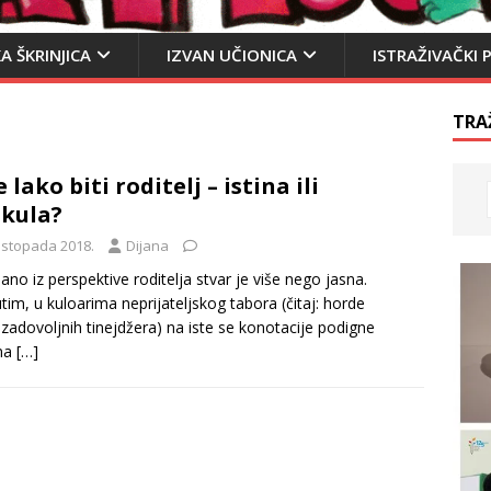
A ŠKRINJICA
IZVAN UČIONICA
ISTRAŽIVAČKI 
TRA
e lako biti roditelj – istina ili
skula?
listopada 2018.
Dijana
no iz perspektive roditelja stvar je više nego jasna.
im, u kuloarima neprijateljskog tabora (čitaj: horde
adovoljnih tinejdžera) na iste se konotacije podigne
ina
[…]