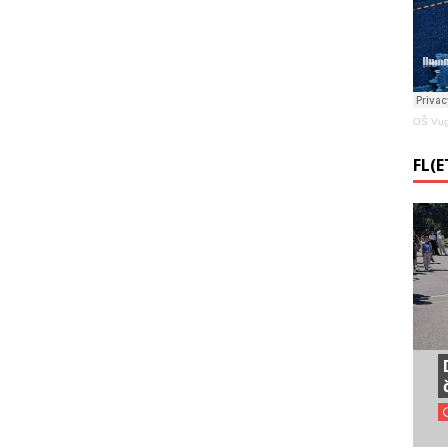
OŠ Vug
FL(