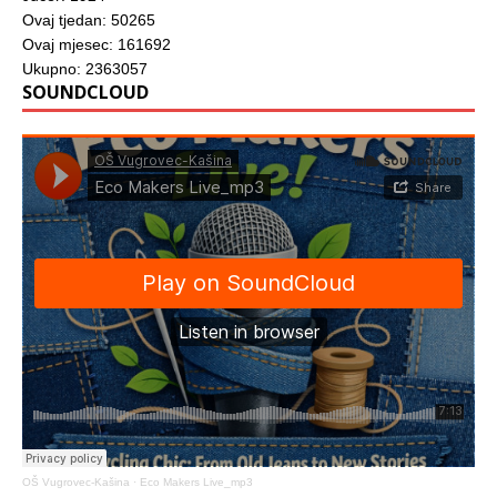
Ovaj tjedan: 50265
Ovaj mjesec: 161692
Ukupno: 2363057
SOUNDCLOUD
OŠ Vugrovec-Kašina
·
Eco Makers Live_mp3