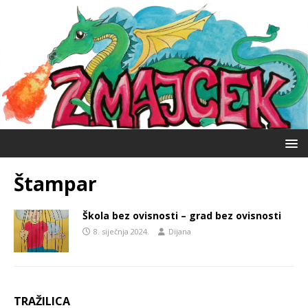
Štampar
Škola bez ovisnosti – grad bez ovisnosti
8. siječnja 2024.
Dijana
TRAŽILICA