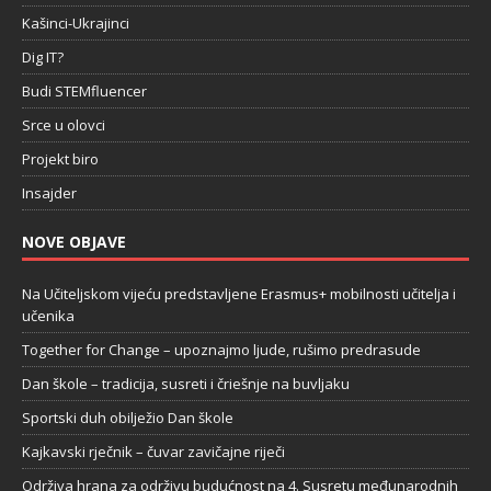
Kašinci-Ukrajinci
Dig IT?
Budi STEMfluencer
Srce u olovci
Projekt biro
Insajder
NOVE OBJAVE
Na Učiteljskom vijeću predstavljene Erasmus+ mobilnosti učitelja i
učenika
Together for Change – upoznajmo ljude, rušimo predrasude
Dan škole – tradicija, susreti i čriešnje na buvljaku
Sportski duh obilježio Dan škole
Kajkavski rječnik – čuvar zavičajne riječi
Održiva hrana za održivu budućnost na 4. Susretu međunarodnih