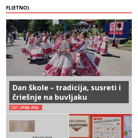
FL(ETNO)
Dan škole – tradicija, susreti i
čriešnje na buvljaku
27. LIPNJA 2026.