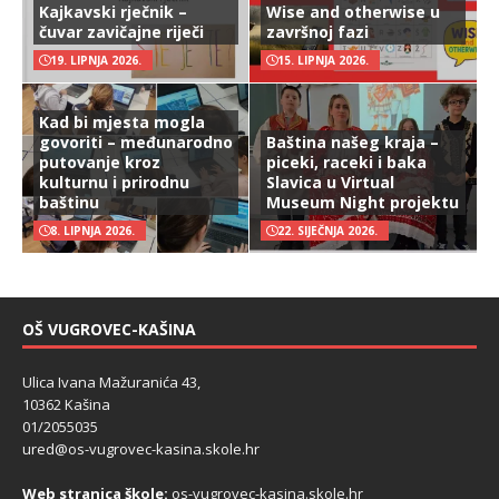
Kajkavski rječnik –
Wise and otherwise u
čuvar zavičajne riječi
završnoj fazi
19. LIPNJA 2026.
15. LIPNJA 2026.
Kad bi mjesta mogla
govoriti – međunarodno
Baština našeg kraja –
putovanje kroz
piceki, raceki i baka
kulturnu i prirodnu
Slavica u Virtual
baštinu
Museum Night projektu
8. LIPNJA 2026.
22. SIJEČNJA 2026.
OŠ VUGROVEC-KAŠINA
Ulica Ivana Mažuranića 43,
10362 Kašina
01/2055035
ured@os-vugrovec-kasina.skole.hr
Web stranica škole:
os-vugrovec-kasina.skole.hr