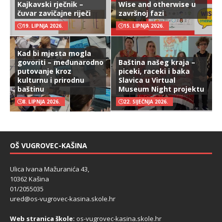
Kajkavski rječnik –
Wise and otherwise u
čuvar zavičajne riječi
završnoj fazi
19. LIPNJA 2026.
15. LIPNJA 2026.
Kad bi mjesta mogla
govoriti – međunarodno
Baština našeg kraja –
putovanje kroz
piceki, raceki i baka
kulturnu i prirodnu
Slavica u Virtual
baštinu
Museum Night projektu
8. LIPNJA 2026.
22. SIJEČNJA 2026.
OŠ VUGROVEC-KAŠINA
Ulica Ivana Mažuranića 43,
10362 Kašina
01/2055035
ured@os-vugrovec-kasina.skole.hr
Web stranica škole:
os-vugrovec-kasina.skole.hr