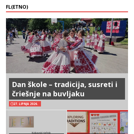
FL(ETNO)
Dan škole – tradicija, susreti i
čriešnje na buvljaku
27. LIPNJA 2026.