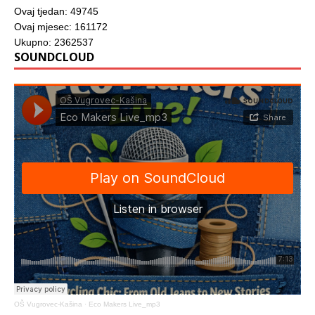
Ovaj tjedan: 49745
Ovaj mjesec: 161172
Ukupno: 2362537
SOUNDCLOUD
OŠ Vugrovec-Kašina
·
Eco Makers Live_mp3