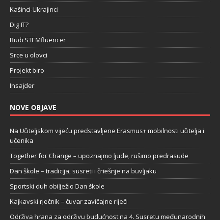
Kašinci-Ukrajinci
Dig IT?
Budi STEMfluencer
Srce u olovci
Projekt biro
Insajder
NOVE OBJAVE
Na Učiteljskom vijeću predstavljene Erasmus+ mobilnosti učitelja i
učenika
Together for Change – upoznajmo ljude, rušimo predrasude
Dan škole – tradicija, susreti i čriešnje na buvljaku
Sportski duh obilježio Dan škole
Kajkavski rječnik – čuvar zavičajne riječi
Održiva hrana za održivu budućnost na 4. Susretu međunarodnih