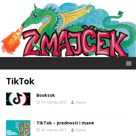
TikTok
Booktok
24. travnja 2022.
Dijana
TikTok – prednosti i mane
28. travnja 2021.
Dijana