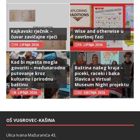
Kajkavski rječnik –
Wise and otherwise u
čuvar zavičajne riječi
završnoj fazi
19. LIPNJA 2026.
15. LIPNJA 2026.
Kad bi mjesta mogla
govoriti – međunarodno
Baština našeg kraja –
putovanje kroz
piceki, raceki i baka
kulturnu i prirodnu
Slavica u Virtual
baštinu
Museum Night projektu
8. LIPNJA 2026.
22. SIJEČNJA 2026.
OŠ VUGROVEC-KAŠINA
Ulica Ivana Mažuranića 43,