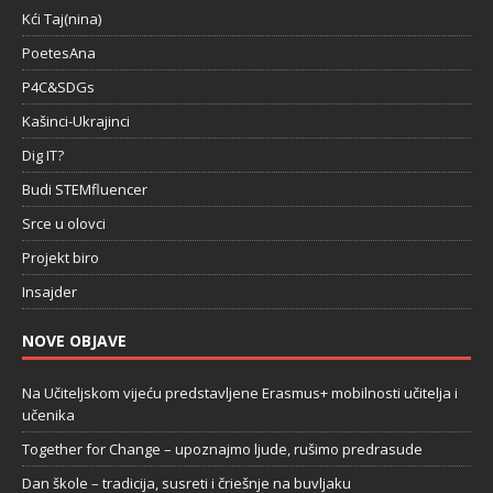
Kći Taj(nina)
PoetesAna
P4C&SDGs
Kašinci-Ukrajinci
Dig IT?
Budi STEMfluencer
Srce u olovci
Projekt biro
Insajder
NOVE OBJAVE
Na Učiteljskom vijeću predstavljene Erasmus+ mobilnosti učitelja i
učenika
Together for Change – upoznajmo ljude, rušimo predrasude
Dan škole – tradicija, susreti i čriešnje na buvljaku