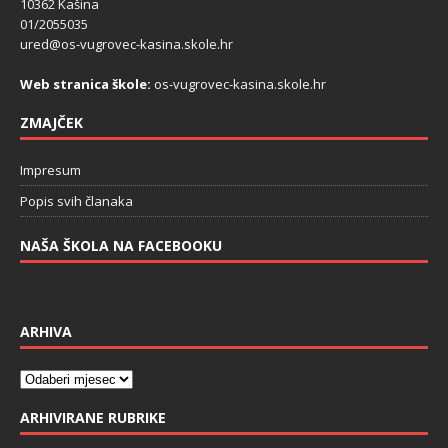
10362 Kašina
01/2055035
ured@os-vugrovec-kasina.skole.hr
Web stranica škole:
os-vugrovec-kasina.skole.hr
ZMAJČEK
Impresum
Popis svih članaka
NAŠA ŠKOLA NA FACEBOOKU
ARHIVA
ARHIVIRANE RUBRIKE