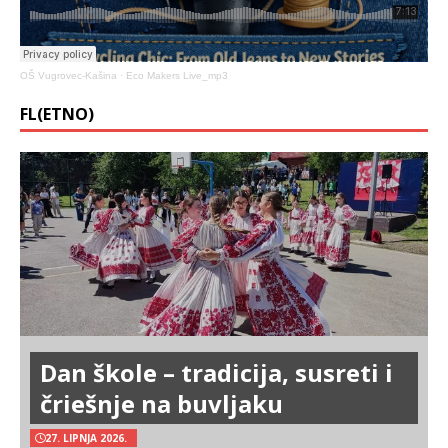
OŠ Vugrovec-Kašina
·
Eco Makers Live_mp3
FL(ETNO)
Dan škole – tradicija, susreti i
čriešnje na buvljaku
27. LIPNJA 2026.