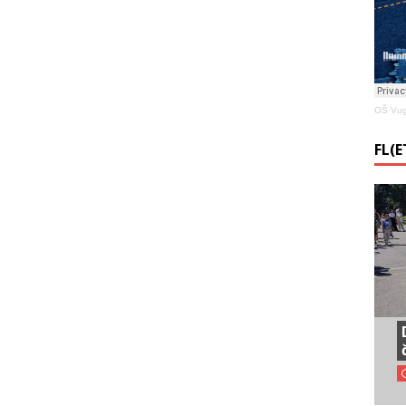
OŠ Vug
FL(