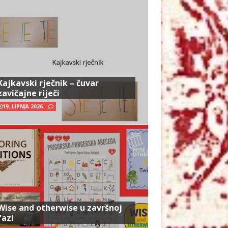
Kajkavski rječnik – čuvar
zavičajne riječi
19. LIPNJA 2026.
Wise and otherwise u završnoj
fazi