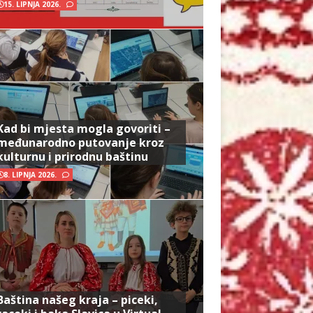
15. LIPNJA 2026.
Kad bi mjesta mogla govoriti –
međunarodno putovanje kroz
kulturnu i prirodnu baštinu
8. LIPNJA 2026.
Baština našeg kraja – piceki,