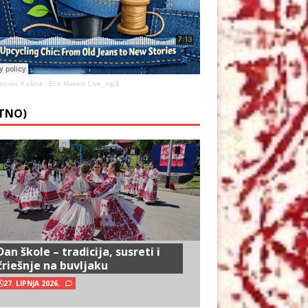
rovec-Kašina
·
Eco Makers Live_mp3
ETNO)
Dan škole – tradicija, susreti i
čriešnje na buvljaku
27. LIPNJA 2026.