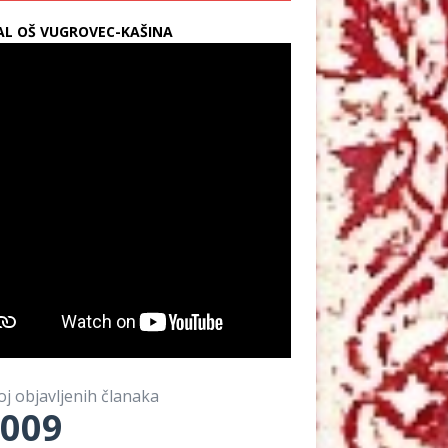
L OŠ VUGROVEC-KAŠINA
oj objavljenih članaka
009