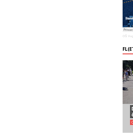
OŠ Vug
FL(