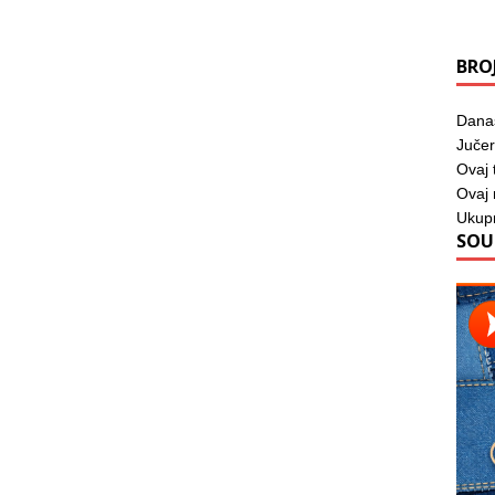
BRO
Dana
Jučer
Ovaj 
Ovaj
Ukup
SOU