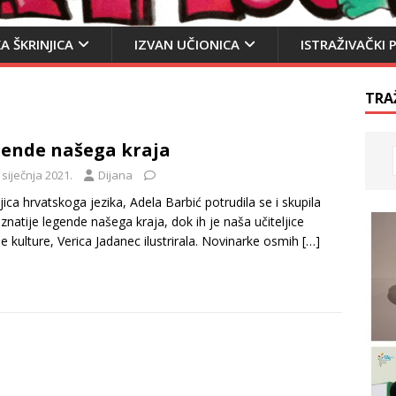
A ŠKRINJICA
IZVAN UČIONICA
ISTRAŽIVAČKI 
TRA
ende našega kraja
 siječnja 2021.
Dijana
ljica hrvatskoga jezika, Adela Barbić potrudila se i skupila
znatije legende našega kraja, dok ih je naša učiteljice
ne kulture, Verica Jadanec ilustrirala. Novinarke osmih
[…]