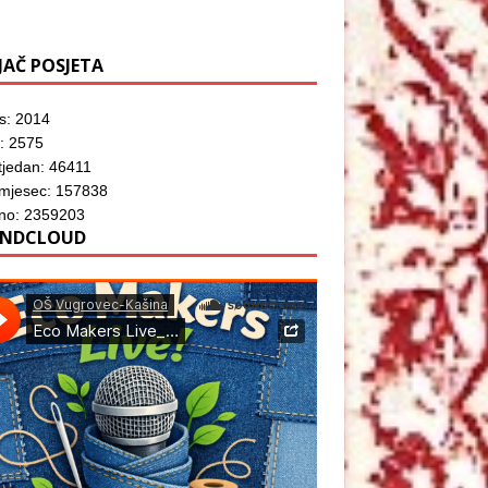
JAČ POSJETA
s: 2014
: 2575
tjedan: 46411
 mjesec: 157838
no: 2359203
NDCLOUD