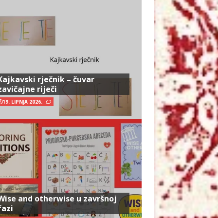
Kajkavski rječnik – čuvar
zavičajne riječi
19. LIPNJA 2026.
Wise and otherwise u završnoj
fazi