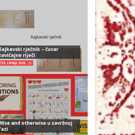
Kajkavski rječnik – čuvar
zavičajne riječi
19. LIPNJA 2026.
Wise and otherwise u završnoj
fazi