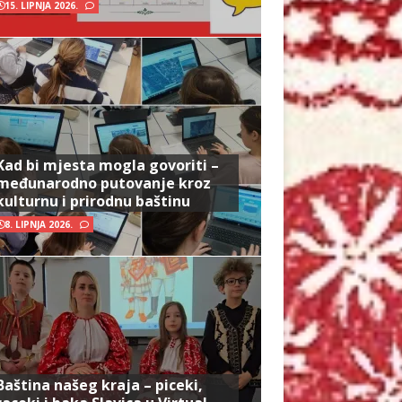
15. LIPNJA 2026.
Kad bi mjesta mogla govoriti –
međunarodno putovanje kroz
kulturnu i prirodnu baštinu
8. LIPNJA 2026.
Baština našeg kraja – piceki,