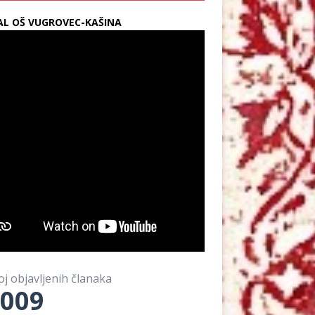
L OŠ VUGROVEC-KAŠINA
oj objavljenih članaka
009