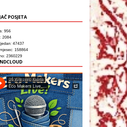
JAČ POSJETA
s: 956
: 2084
tjedan: 47437
 mjesec: 158864
no: 2360229
NDCLOUD