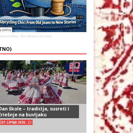
rovec-Kašina
·
Eco Makers Live_mp3
ETNO)
Dan škole – tradicija, susreti i
čriešnje na buvljaku
27. LIPNJA 2026.