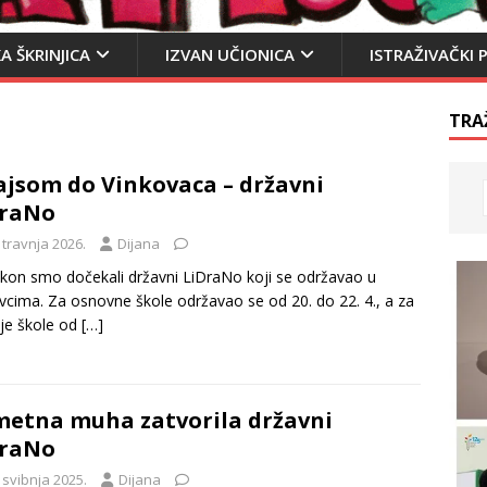
A ŠKRINJICA
IZVAN UČIONICA
ISTRAŽIVAČKI 
TRA
ajsom do Vinkovaca – državni
DraNo
 travnja 2026.
Dijana
on smo dočekali državni LiDraNo koji se održavao u
vcima. Za osnovne škole održavao se od 20. do 22. 4., a za
je škole od
[…]
etna muha zatvorila državni
DraNo
 svibnja 2025.
Dijana