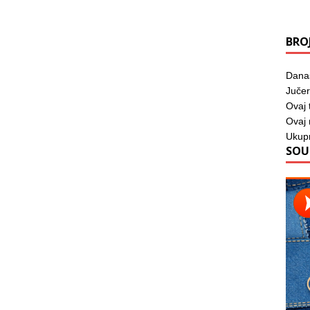
BRO
Dana
Jučer
Ovaj 
Ovaj
Ukup
SOU