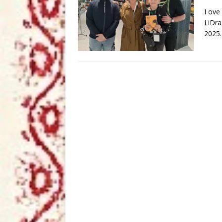
I ove
LiDra
2025.