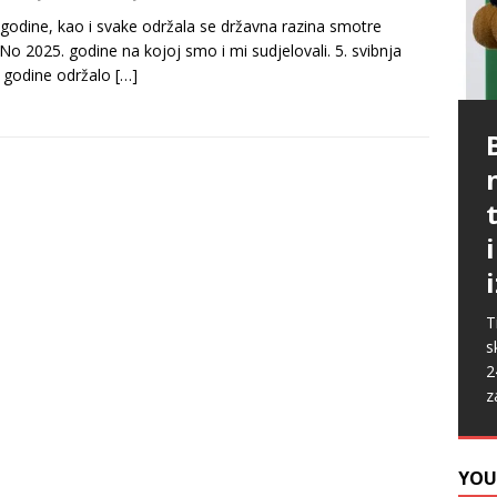
 godine, kao i svake održala se državna razina smotre
No 2025. godine na kojoj smo i mi sudjelovali. 5. svibnja
 godine održalo
[…]
P
G
p
p
t
m
i
p
b
[
P
A
k
„
s
u
s
ž
T
i
s
2
z
YOU