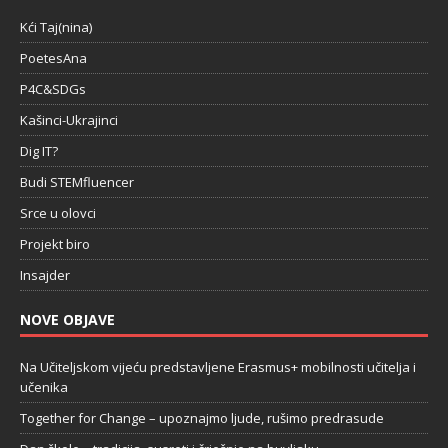
Kći Taj(nina)
PoetesAna
P4C&SDGs
Kašinci-Ukrajinci
Dig IT?
Budi STEMfluencer
Srce u olovci
Projekt biro
Insajder
NOVE OBJAVE
Na Učiteljskom vijeću predstavljene Erasmus+ mobilnosti učitelja i
učenika
Together for Change – upoznajmo ljude, rušimo predrasude