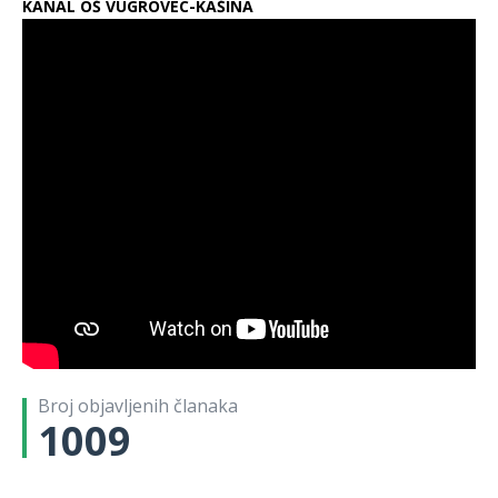
KANAL OŠ VUGROVEC-KAŠINA
Broj objavljenih članaka
1009