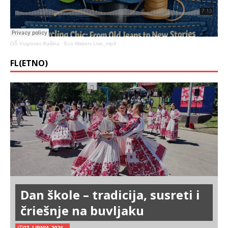
OŠ Vugrovec-Kašina
·
Eco Makers Live_mp3
FL(ETNO)
Dan škole – tradicija, susreti i
čriešnje na buvljaku