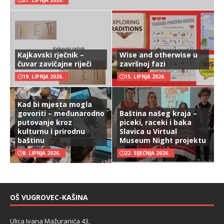
27. LIPNJA 2026.
Kajkavski rječnik –
Wise and otherwise u
čuvar zavičajne riječi
završnoj fazi
19. LIPNJA 2026.
15. LIPNJA 2026.
Kad bi mjesta mogla
govoriti – međunarodno
Baština našeg kraja –
putovanje kroz
piceki, raceki i baka
kulturnu i prirodnu
Slavica u Virtual
baštinu
Museum Night projektu
8. LIPNJA 2026.
22. SIJEČNJA 2026.
OŠ VUGROVEC-KAŠINA
Ulica Ivana Mažuranića 43,