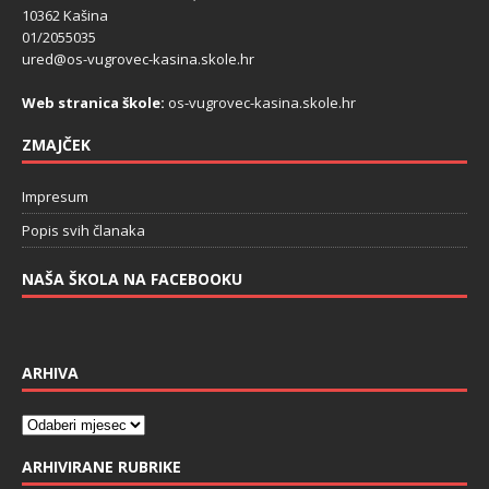
10362 Kašina
01/2055035
ured@os-vugrovec-kasina.skole.hr
Web stranica škole:
os-vugrovec-kasina.skole.hr
ZMAJČEK
Impresum
Popis svih članaka
NAŠA ŠKOLA NA FACEBOOKU
ARHIVA
ARHIVIRANE RUBRIKE