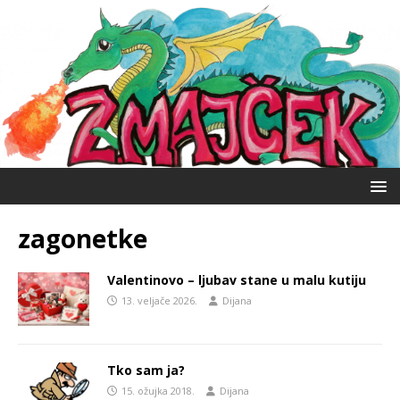
zagonetke
Valentinovo – ljubav stane u malu kutiju
13. veljače 2026.
Dijana
Tko sam ja?
15. ožujka 2018.
Dijana