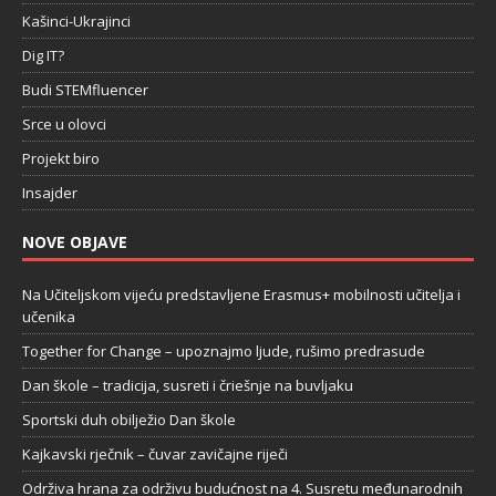
Kašinci-Ukrajinci
Dig IT?
Budi STEMfluencer
Srce u olovci
Projekt biro
Insajder
NOVE OBJAVE
Na Učiteljskom vijeću predstavljene Erasmus+ mobilnosti učitelja i
učenika
Together for Change – upoznajmo ljude, rušimo predrasude
Dan škole – tradicija, susreti i čriešnje na buvljaku
Sportski duh obilježio Dan škole
Kajkavski rječnik – čuvar zavičajne riječi
Održiva hrana za održivu budućnost na 4. Susretu međunarodnih