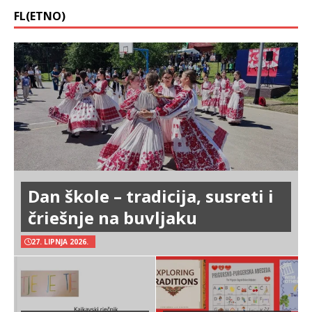
FL(ETNO)
Dan škole – tradicija, susreti i
čriešnje na buvljaku
27. LIPNJA 2026.