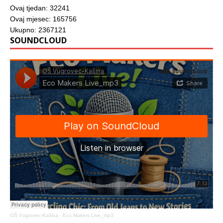
Ovaj tjedan: 32241
Ovaj mjesec: 165756
Ukupno: 2367121
SOUNDCLOUD
OŠ Vugrovec-Kašina
·
Eco Makers Live_mp3