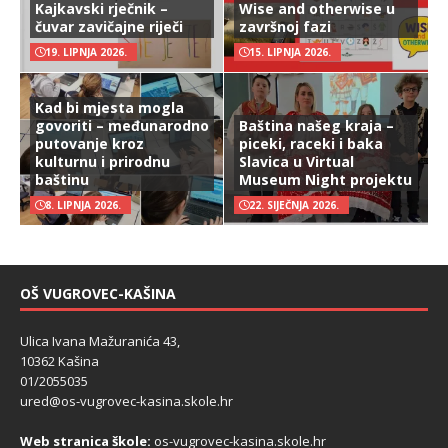
Kajkavski rječnik –
Wise and otherwise u
čuvar zavičajne riječi
završnoj fazi
19. LIPNJA 2026.
15. LIPNJA 2026.
Kad bi mjesta mogla
govoriti – međunarodno
Baština našeg kraja –
putovanje kroz
piceki, raceki i baka
kulturnu i prirodnu
Slavica u Virtual
baštinu
Museum Night projektu
8. LIPNJA 2026.
22. SIJEČNJA 2026.
OŠ VUGROVEC-KAŠINA
Ulica Ivana Mažuranića 43,
10362 Kašina
01/2055035
ured@os-vugrovec-kasina.skole.hr
Web stranica škole:
os-vugrovec-kasina.skole.hr