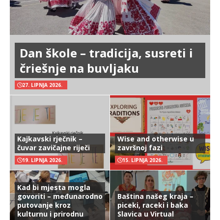
Dan škole – tradicija, susreti i
čriešnje na buvljaku
27. LIPNJA 2026.
Kajkavski rječnik –
Wise and otherwise u
čuvar zavičajne riječi
završnoj fazi
19. LIPNJA 2026.
15. LIPNJA 2026.
Kad bi mjesta mogla
govoriti – međunarodno
Baština našeg kraja –
putovanje kroz
piceki, raceki i baka
kulturnu i prirodnu
Slavica u Virtual