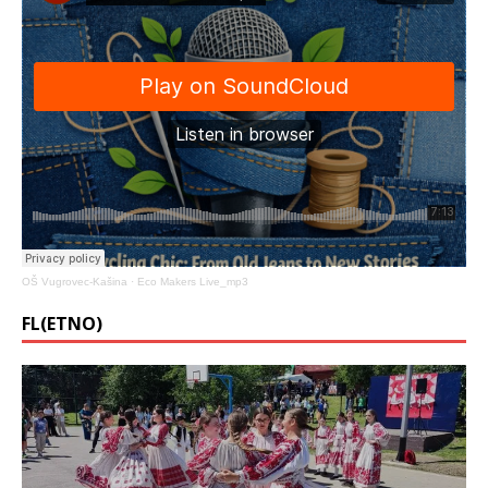
OŠ Vugrovec-Kašina
·
Eco Makers Live_mp3
FL(ETNO)