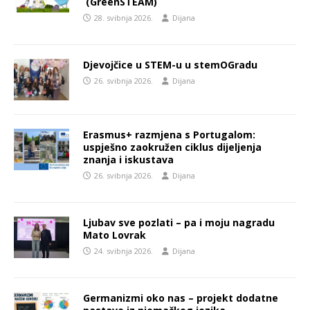
(GreenSTEAM)
28. svibnja 2026.
Dijana
Djevojčice u STEM-u u stemOGradu
26. svibnja 2026.
Dijana
Erasmus+ razmjena s Portugalom:
uspješno zaokružen ciklus dijeljenja
znanja i iskustava
26. svibnja 2026.
Dijana
Ljubav sve pozlati – pa i moju nagradu
Mato Lovrak
24. svibnja 2026.
Dijana
Germanizmi oko nas – projekt dodatne