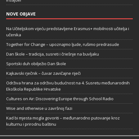
Insajder
NOVE OBJAVE
Na Učiteljskom vijeću predstavljene Erasmus+ mobilnosti učitelja i
učenika
Together for Change – upoznajmo ljude, rušimo predrasude
Dan škole – tradicija, susreti i čriešnje na buvljaku
Sportski duh obilježio Dan škole
Kajkavski rječnik – čuvar zavičajne riječi
Održiva hrana za održivu budućnost na 4. Susretu međunarodnih
Ekoškola Republike Hrvatske
Cultures on Air: Discovering Europe through School Radio
Wise and otherwise u završnoj fazi
Kad bi mjesta mogla govoriti – međunarodno putovanje kroz
kulturnu i prirodnu baštinu