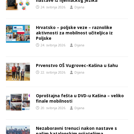
nastave iz njemačkog jezika
24. svibnja 2026.
Dijana
Hrvatsko – poljske veze – raznolike
aktivnosti za mobilnost učiteljica iz
Poljske
24. svibnja 2026.
Dijana
Prvenstvo OŠ Vugrovec–Kašina u šahu
22. svibnja 2026.
Dijana
Oproštajna fešta u DVD-u Kašina – veliko
finale mobilnosti
20. svibnja 2026.
Dijana
Nezaboravni trenuci nakon nastave s
našim katalonskim prijateljima