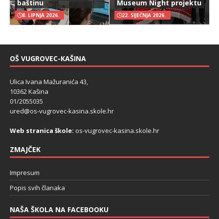
baštinu
Museum Night projektu
8. LIPNJA 2026.
22. SIJEČNJA 2026.
OŠ VUGROVEC-KAŠINA
Ulica Ivana Mažuranića 43,
10362 Kašina
01/2055035
ured@os-vugrovec-kasina.skole.hr
Web stranica škole:
os-vugrovec-kasina.skole.hr
ZMAJČEK
Impresum
Popis svih članaka
NAŠA ŠKOLA NA FACEBOOKU