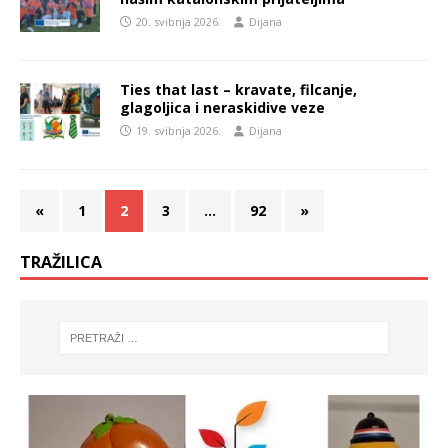
20. svibnja 2026.
Dijana
Ties that last – kravate, filcanje,
glagoljica i neraskidive veze
19. svibnja 2026.
Dijana
«
1
2
3
…
92
»
TRAŽILICA