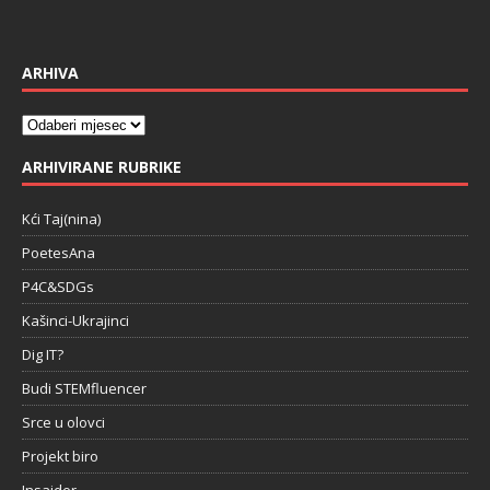
ARHIVA
ARHIVIRANE RUBRIKE
Kći Taj(nina)
PoetesAna
P4C&SDGs
Kašinci-Ukrajinci
Dig IT?
Budi STEMfluencer
Srce u olovci
Projekt biro